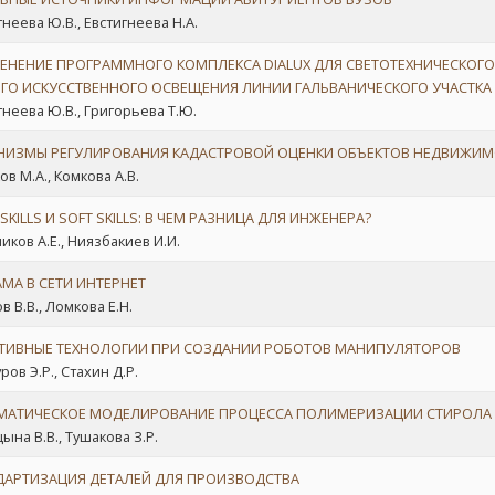
гнеева Ю.В., Евстигнеева Н.А.
ЕНЕНИЕ ПРОГРАММНОГО КОМПЛЕКСА DIALUX ДЛЯ СВЕТОТЕХНИЧЕСКОГО
ГО ИСКУССТВЕННОГО ОСВЕЩЕНИЯ ЛИНИИ ГАЛЬВАНИЧЕСКОГО УЧАСТКА
гнеева Ю.В., Григорьева Т.Ю.
НИЗМЫ РЕГУЛИРОВАНИЯ КАДАСТРОВОЙ ОЦЕНКИ ОБЪЕКТОВ НЕДВИЖИ
ов М.А., Комкова А.В.
SKILLS И SOFT SKILLS: В ЧЕМ РАЗНИЦА ДЛЯ ИНЖЕНЕРА?
иков А.Е., Ниязбакиев И.И.
МА В СЕТИ ИНТЕРНЕТ
в В.В., Ломкова Е.Н.
ТИВНЫЕ ТЕХНОЛОГИИ ПРИ СОЗДАНИИ РОБОТОВ МАНИПУЛЯТОРОВ
ов Э.Р., Стахин Д.Р.
МАТИЧЕСКОЕ МОДЕЛИРОВАНИЕ ПРОЦЕССА ПОЛИМЕРИЗАЦИИ СТИРОЛА
ына В.В., Тушакова З.Р.
ДАРТИЗАЦИЯ ДЕТАЛЕЙ ДЛЯ ПРОИЗВОДСТВА