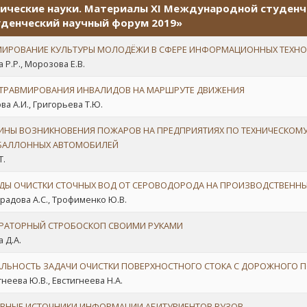
ические науки. Материалы XI Международной студенч
денческий научный форум 2019»
ИРОВАНИЕ КУЛЬТУРЫ МОЛОДЁЖИ В СФЕРЕ ИНФОРМАЦИОННЫХ ТЕХН
 Р.Р., Морозова Е.В.
 ТРАВМИРОВАНИЯ ИНВАЛИДОВ НА МАРШРУТЕ ДВИЖЕНИЯ
ва А.И., Григорьева Т.Ю.
ИНЫ ВОЗНИКНОВЕНИЯ ПОЖАРОВ НА ПРЕДПРИЯТИЯХ ПО ТЕХНИЧЕСКОМ
БАЛЛОННЫХ АВТОМОБИЛЕЙ
Т.
ДЫ ОЧИСТКИ СТОЧНЫХ ВОД ОТ СЕРОВОДОРОДА НА ПРОИЗВОДСТВЕННЫ
радова А.С., Трофименко Ю.В.
РАТОРНЫЙ СТРОБОСКОП СВОИМИ РУКАМИ
 Д.А.
АЛЬНОСТЬ ЗАДАЧИ ОЧИСТКИ ПОВЕРХНОСТНОГО СТОКА С ДОРОЖНОГО 
гнеева Ю.В., Евстигнеева Н.А.
ВНЫЕ ИСТОЧНИКИ ИНФОРМАЦИИ АБИТУРИЕНТОВ ВУЗОВ