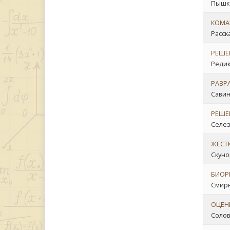
Пышко
КОМА
Расск
РЕШЕН
Редик
РАЗР
Савин
РЕШЕ
Селезн
ЖЕСТ
Скунов
БИОР
Смирн
ОЦЕН
Солов