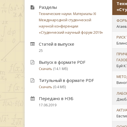
Техн
Разделы
«Сту
Технические науки. Материалы XI
Международной студенческой
ФОРМ
научной конференции
Агаева
«Студенческий научный форум 2019»
РИСК
Блино
Статей в выпуске
25
ПРИЧ
ГАЗО
Выпуск в формате PDF
Буй К.
Скачать
(14.1 Мб)
МЕТО
Титульный в формате PDF
Виног
Скачать
(0.4 Мб)
ЛАБО
Передано в НЭБ
Дзюба
17.06.2019
АКТУ
Евсти
ОСНО