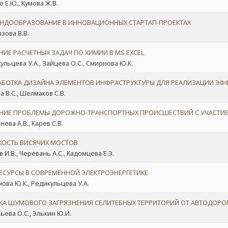
 Е.Ю., Кумова Ж.В.
НДООБРАЗОВАНИЕ В ИННОВАЦИОННЫХ СТАРТАП-ПРОЕКТАХ
азова В.В.
ИЕ РАСЧЕТНЫХ ЗАДАЧ ПО ХИМИИ В MS EXCEL
ульцева У.А., Зайцева О.С., Смирнова Ю.К.
АБОТКА ДИЗАЙНА ЭЛЕМЕНТОВ ИНФРАСТРУКТУРЫ ДЛЯ РЕАЛИЗАЦИИ ЭФ
а В.С., Шелмаков С.В.
НИЕ ПРОБЛЕМЫ ДОРОЖНО-ТРАНСПОРТНЫХ ПРОИСШЕСТВИЙ С УЧАСТИ
ева А.В., Карев С.В.
КОСТЬ ВИСЯЧИХ МОСТОВ
 И.В., Черевань А.С., Кадомцева Е.Э.
ЕСУРСЫ В СОВРЕМЕННОЙ ЭЛЕКТРОЭНЕРГЕТИКЕ
ова Ю.К., Редикульцева У.А.
КА ШУМОВОГО ЗАГРЯЗНЕНИЯ СЕЛИТЕБНЫХ ТЕРРИТОРИЙ ОТ АВТОДОРОГИ 
ьева О.С., Элькин Ю.И.