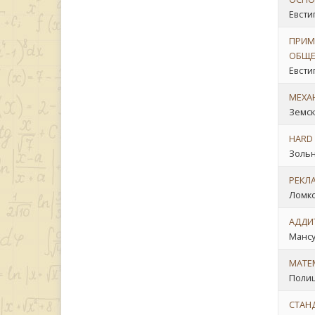
Евсти
ПРИМ
ОБЩЕ
Евсти
МЕХА
Земск
HARD 
Зольн
РЕКЛА
Ломко
АДДИ
Мансур
МАТЕ
Полиц
СТАН