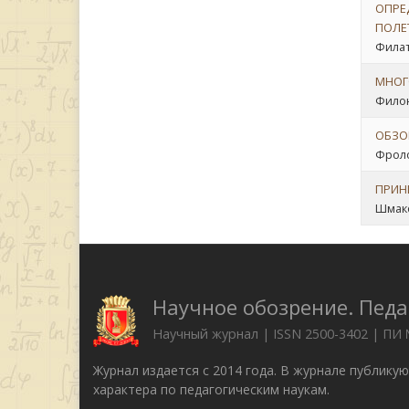
ОПРЕ
ПОЛЕ
Филате
МНОГ
Филон
ОБЗО
Фроло
ПРИН
Шмако
Научное обозрение. Педа
Научный журнал | ISSN 2500-3402 | ПИ
Журнал издается с 2014 года. В журнале публику
характера по педагогическим наукам.