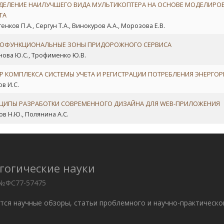
ДЕЛЕНИЕ НАИЛУЧШЕГО ВИДА МУЛЬТИКОПТЕРА НА ОСНОВЕ МОДЕЛИРОВ
ТА
нков П.А., Сергун Т.А., Винокуров А.А., Морозова Е.В.
ОФУНКЦИОНАЛЬНЫЕ ЗОНЫ ПРИДОРОЖНОГО СЕРВИСА
ова Ю.С., Трофименко Ю.В.
Р КОМПЛЕКСА СИСТЕМЫ УЧЕТА И РЕГИСТРАЦИИ ПОТРЕБЛЕНИЯ ЭНЕРГОР
в И.С.
ЦИПЫ РАЗРАБОТКИ СОВРЕМЕННОГО ДИЗАЙНА ДЛЯ WEB-ПРИЛОЖЕНИЯ
в Н.Ю., Полянина А.С.
гогические науки
 №ФС77-57475
ются научные обзоры, статьи проблемного и научно-практическо