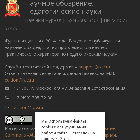
Научное обозрение.
Педагогические науки
Научный журнал | ISSN 2500-3402 | ПИ №ФС77-
57475
Журнал издается с 2014 года. В журнале публикуются
научные обзоры, статьи проблемного и научно-
практического характера по педагогическим наукам.
Служба технической поддержки –
support@rae.ru
Ответственный секретарь журнала Бизенкова М.Н. –
edition@rae.ru
101000, г. Москва, а/я 47, Академия Естествознания
+7 (499) 705-72-30
edition@rae.ru
Мы используем файлы
cookies для улучшения
Материалы журнала доступны по
лицензии Creative
работы сайта. Оставаясь на
Commons «Attribution» («Атрибуция») 4.0 Всемирная
.
нашем сайте, вы