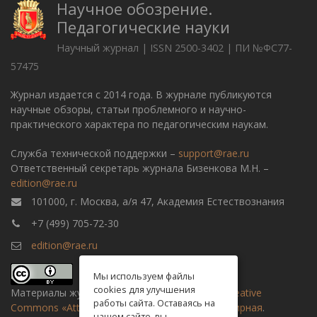
Научное обозрение.
Педагогические науки
Научный журнал | ISSN 2500-3402 | ПИ №ФС77-
57475
Журнал издается с 2014 года. В журнале публикуются
научные обзоры, статьи проблемного и научно-
практического характера по педагогическим наукам.
Служба технической поддержки –
support@rae.ru
Ответственный секретарь журнала Бизенкова М.Н. –
edition@rae.ru
101000, г. Москва, а/я 47, Академия Естествознания
+7 (499) 705-72-30
edition@rae.ru
Мы используем файлы
cookies для улучшения
Материалы журнала доступны по
лицензии Creative
работы сайта. Оставаясь на
Commons «Attribution» («Атрибуция») 4.0 Всемирная
.
нашем сайте, вы