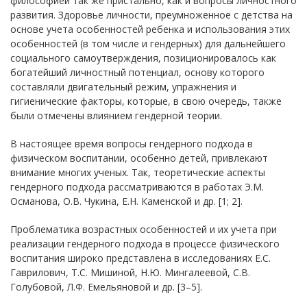
философией так же пристально, как и вопросы личностного
развития. Здоровье личности, преумноженное с детства на
основе учета особенностей ребенка и использования этих
особенностей (в том числе и гендерных) для дальнейшего
социального самоутверждения, позиционировалось как
богатейший личностный потенциал, основу которого
составляли двигательный режим, упражнения и
гигиенические факторы, которые, в свою очередь, также
были отмечены влиянием гендерной теории.
В настоящее время вопросы гендерного подхода в
физическом воспитании, особенно детей, привлекают
внимание многих ученых. Так, теоретические аспекты
гендерного подхода рассматриваются в работах Э.М.
Османова, О.В. Чукина, Е.Н. Каменской и др. [1; 2].
Проблематика возрастных особенностей и их учета при
реализации гендерного подхода в процессе физического
воспитания широко представлена в исследованиях Е.С.
Гаврилович, Т.С. Мишиной, Н.Ю. Мингалеевой, С.В.
Голубовой, Л.Ф. Емельяновой и др. [3–5].