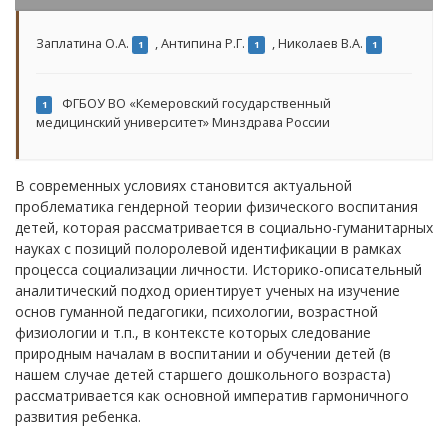
Заплатина О.А.
,
Антипина Р.Г.
,
Николаев В.А.
1
1
1
ФГБОУ ВО «Кемеровский государственный
1
медицинский университет» Минздрава России
В современных условиях становится актуальной
проблематика гендерной теории физического воспитания
детей, которая рассматривается в социально-гуманитарных
науках с позиций полоролевой идентификации в рамках
процесса социализации личности. Историко-описательный
аналитический подход ориентирует ученых на изучение
основ гуманной педагогики, психологии, возрастной
физиологии и т.п., в контексте которых следование
природным началам в воспитании и обучении детей (в
нашем случае детей старшего дошкольного возраста)
рассматривается как основной императив гармоничного
развития ребенка.