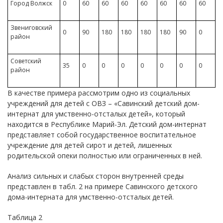
Город Волжск
0
60
60
60
60
60
60
60
Звениговский
0
90
180
180
180
180
90
0
район
Советский
35
0
0
0
0
0
0
0
район
В качестве примера рассмотрим одно из социальных
учреждений для детей с ОВЗ – «Савинский детский дом-
интернат для умственно-отсталых детей», который
находится в Республике Марий-Эл. Детский дом-интернат
представляет собой государственное воспитательное
учреждение для детей сирот и детей, лишенных
родительской опеки полностью или ограниченных в ней.
Анализ сильных и слабых сторон внутренней среды
представлен в табл. 2 на примере Савинского детского
дома-интерната для умственно-отсталых детей.
Таблица 2