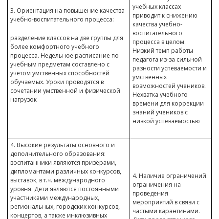
учебных классах
3. Ориентация на повышение качества
приводит к снижению
учебно-воспитательного процесса:
качества учебно-
воспитательного
разделение классов на две группы для
процесса в целом.
более комфортного учебного
Низкий темп работы
процесса. Недельное расписание по
педагога из-за сильной
учебным предметам составлено с
разности успеваемости и
учетом умственных способностей
умственных
обучаемых. Уроки проводятся в
возможностей учеников.
сочетании умственной и физической
Нехватка учебного
нагрузок
времени для коррекции
знаний учеников с
низкой успеваемостью
4. Высокие результаты основного и
дополнительного образования:
воспитанники являются призёрами,
дипломантами различных конкурсов,
4. Наличие ограничений:
выставок, в т.ч. международного
ограничения на
уровня. Дети являются постоянными
проведения
участниками международных,
мероприятий в связи с
региональных, городских конкурсов,
частыми карантинами.
концертов, а также инклюзивных