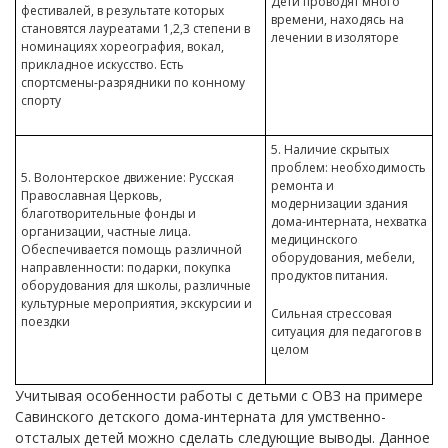
Дети проводят много
фестивалей, в результате которых
времени, находясь на
становятся лауреатами 1,2,3 степени в
лечении в изоляторе
номинациях хореография, вокал,
прикладное искусство. Есть
спортсмены-разрядники по конному
спорту
5. Наличие скрытых
проблем: необходимость
5. Волонтерское движение: Русская
ремонта и
Православная Церковь,
модернизации здания
благотворительные фонды и
дома-интерната, нехватка
организации, частные лица.
медицинского
Обеспечивается помощь различной
оборудования, мебели,
направленности: подарки, покупка
продуктов питания.
оборудования для школы, различные
культурные мероприятия, экскурсии и
Сильная стрессовая
поездки
ситуация для педагогов в
целом
Учитывая особенности работы с детьми с ОВЗ на примере
Савинского детского дома-интерната для умственно-
отсталых детей можно сделать следующие выводы. Данное