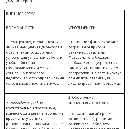
дома-интерната
ВНЕШНЯЯ СРЕДА
ВОЗМОЖНОСТИ
УГРОЗЫ (РИСКИ)
1. Роль руководителя: высокая
1.Снижение финансирования:
личная инициатива директора в
сокращение притока
обеспечении комфортных
денежных средств из
условий для успешной работы и
Федерального бюджета,
учебы, общения,
необходимость учреждения в
самореализации и медико-
самофинансировании путем
социально-психолого-
предоставления платных услуг
педагогического сопровождения
при низкой реализация
сотрудников и воспитанников.
лицензированной программы.
2. Обострение
эмоционального фона:
2. Разработка учебно-
воспитательной программы,
вовлекающей детей в творческие
рост разногласий среди
проекты, внутренние
воспитанников, развитие
развлекательно-познавательные
комплексов и обид, что
мероприятия, способствующие