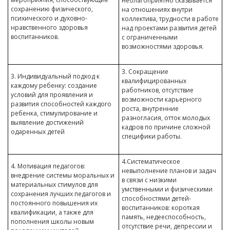
неблагоприятно сказывается
сохранению физического,
на отношениях внутри
психического и духовно-
коллектива, трудности в работе
нравственного здоровья
над проектами развития детей
воспитанников.
с ограниченными
возможностями здоровья.
3. Сокращение
3. Индивидуальный подход к
квалифицированных
каждому ребенку: создание
работников, отсутствие
условий для проявления и
возможности карьерного
развития способностей каждого
роста, внутренние
ребенка, стимулирование и
разногласия, отток молодых
выявление достижений
кадров по причине сложной
одаренных детей
специфики работы.
4.Систематическое
4. Мотивация педагогов:
невыполнение планов и задач
внедрение системы моральных и
в связи с низкими
материальных стимулов для
умственными и физическими
сохранения лучших педагогов и
способностями детей-
постоянного повышения их
воспитанников: короткая
квалификации, а также для
память, недееспособность,
пополнения школы новым
отсутствие речи, депрессии и