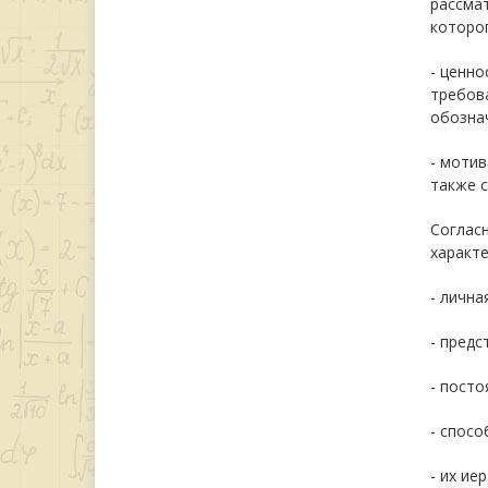
рассма
которог
- ценно
требова
обозна
- мотив
также с
Соглас
характе
- лична
- предс
- посто
- спосо
- их ие