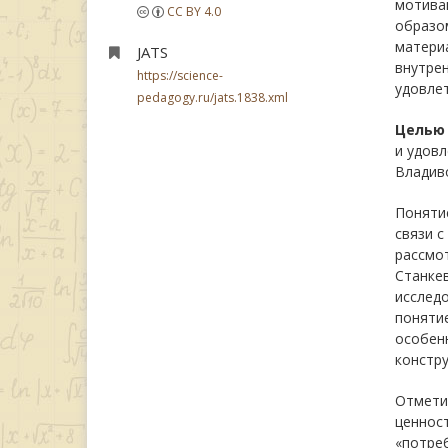
мотива
CC BY 4.0
образо
матери
JATS
внутрен
https://science-
удовле
pedagogy.ru/jats.1838.xml
Целью
и удовл
Владив
Поняти
связи 
рассмот
Станкев
исслед
понятие
особенн
констру
Отмети
ценност
«потреб