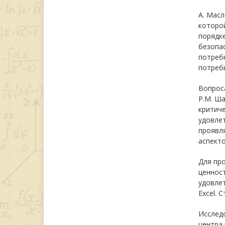
А. Масл
которо
порядке
безопас
потреб
потребн
Вопроса
Р.М. Ша
критич
удовле
проявля
аспекто
Для пр
ценност
удовле
Excel. 
Исследо
центра 