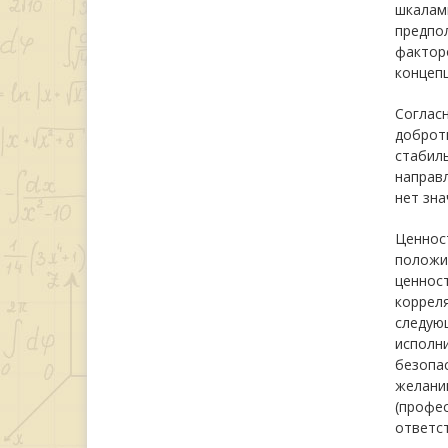
шкалами
предпол
факторо
концеп
Согласн
доброты
стабил
направл
нет зна
Ценност
положит
ценнос
корреля
следую
исполни
безопас
желании
(профе
ответс