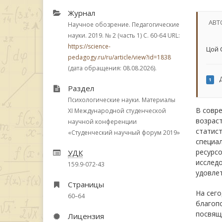
Журнал
АВТ
Научное обозрение. Педагогические
науки. 2019.
№ 2 (часть 1)
С. 60-64
URL:
https://science-
Цой 
pedagogy.ru/ru/article/view?id=1838
(дата обращения: 08.08.2026).
Д
1
Раздел
Психологические науки. Материалы
В совр
XI Международной студенческой
возраст
научной конференции
статист
«Студенческий научный форум 2019»
специа
ресурсо
УДК
исследо
159.9-072-43
удовле
Страницы
На сег
60–64
благоп
посвяще
Лицензия