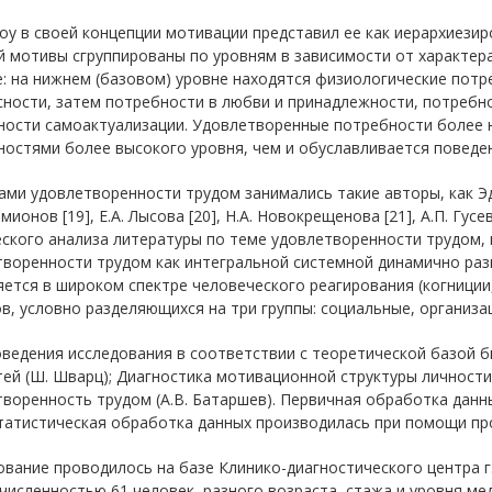
оу в своей концепции мотивации представил ее как иерархиези
й мотивы сгруппированы по уровням в зависимости от характе
: на нижнем (базовом) уровне находятся физиологические потр
ности, затем потребности в любви и принадлежности, потребно
ности самоактуализации. Удовлетворенные потребности более 
остями более высокого уровня, чем и обуславливается поведен
ми удовлетворенности трудом занимались такие авторы, как Эдвин
мионов [19], Е.А. Лысова [20], Н.А. Новокрещенова [21], А.П. Гус
еского анализа литературы по теме удовлетворенности трудом
творенности трудом как интегральной системной динамично раз
ется в широком спектре человеческого реагирования (когниции,
в, условно разделяющихся на три группы: социальные, организа
оведения исследования в соответствии с теоретической базой 
ей (Ш. Шварц); Диагностика мотивационной структуры личности 
творенность трудом (А.В. Батаршев). Первичная обработка дан
Статистическая обработка данных производилась при помощи пр
вание проводилось на базе Клинико-диагностического центра г
численностью 61 человек, разного возраста, стажа и уровня м