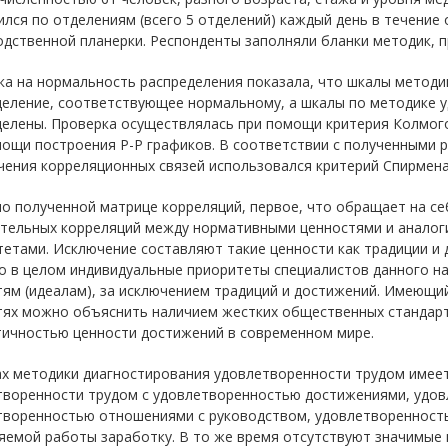
лся по отделениям (всего 5 отделений) каждый день в течение о
одственной планерки. Респонденты заполняли бланки методик, 
ка на нормальность распределения показала, что шкалы метод
деление, соответствующее нормальному, а шкалы по методике 
делены. Проверка осуществлялась при помощи критерия Колмого
ощи построения P-P графиков. В соответствии с полученными р
чения корреляционных связей использовался критерий Спирмена
о полученной матрице корреляций, первое, что обращает на се
тельных корреляций между нормативными ценностями и аналог
етами. Исключение составляют такие ценности как традиции и
то в целом индивидуальные приоритеты специалистов данного 
ям (идеалам), за исключением традиций и достижений. Имеющи
тях можно объяснить наличием жестких общественных стандарто
тичностью ценности достижений в современном мире.
ах методики диагностирования удовлетворенности трудом имее
творенности трудом с удовлетворенностью достижениями, удо
творенностью отношениями с руководством, удовлетворенность
яемой работы заработку. В то же время отсутствуют значимые