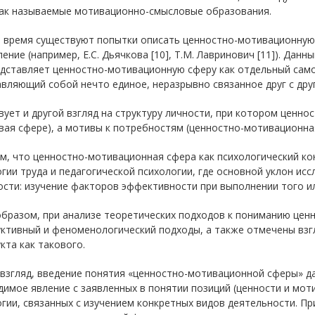
так называемые мотивационно-смысловые образования.
 время существуют попытки описать ценностно-мотивационную 
ение (например, Е.С. Дьячкова [10], Т.М. Лавринович [11]). Да
едставляет ценностно-мотивационную сферу как отдельный само
вляющий собой нечто единое, неразрывно связанное друг с дру
ует и другой взгляд на структуру личности, при котором ценно
ая сфере), а мотивы к потребностям (ценностно-мотивационная с
м, что ценностно-мотивационная сфера как психологический ко
гии труда и педагогической психологии, где основной уклон ис
сти: изучение факторов эффективности при выполнении того ил
образом, при анализе теоретических подходов к пониманию це
уктивный и феноменологический подходы, а также отмечены вз
кта как такового.
 взгляд, введение понятия «ценностно-мотивационной сферы» д
имое явление с заявленных в понятии позиций (ценности и мот
гии, связанных с изучением конкретных видов деятельности. П