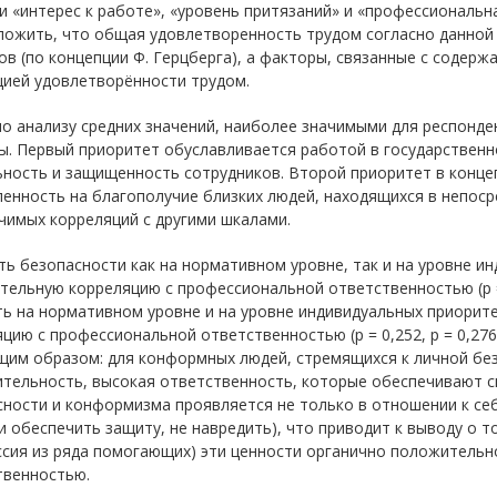
 «интерес к работе», «уровень притязаний» и «профессиональн
ожить, что общая удовлетворенность трудом согласно данной 
в (по концепции Ф. Герцберга), а факторы, связанные с содержа
цией удовлетворённости трудом.
о анализу средних значений, наиболее значимыми для респонде
. Первый приоритет обуславливается работой в государственно
ьность и защищенность сотрудников. Второй приоритет в конце
енность на благополучие близких людей, находящихся в непос
чимых корреляций с другими шкалами.
ь безопасности как на нормативном уровне, так и на уровне и
ельную корреляцию с профессиональной ответственностью (p = 0
ть на нормативном уровне и на уровне индивидуальных приори
цию с профессиональной ответственностью (p = 0,252, p = 0,2
щим образом: для конформных людей, стремящихся к личной без
тельность, высокая ответственность, которые обеспечивают с
ности и конформизма проявляется не только в отношении к себе
 обеспечить защиту, не навредить), что приводит к выводу о т
ссия из ряда помогающих) эти ценности органично положительн
твенностью.