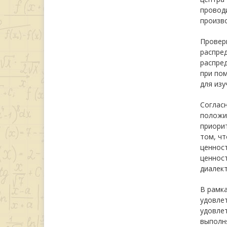
проводи
произв
Провер
распре
распре
при пом
для изу
Согласн
положи
приорит
том, ч
ценност
ценнос
диалек
В рамк
удовле
удовле
выполн