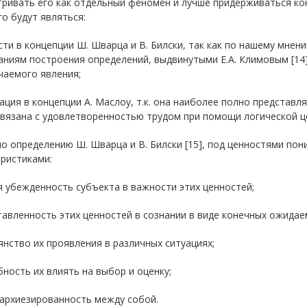
тривать его как отдельный феномен и лучше придерживаться ко
о будут являться:
сти в концепции Ш. Шварца и В. Билски, так как по нашему мне
ниям построения определений, выдвинутыми Е.А. Климовым [14
чаемого явления;
ация в концепции А. Маслоу, т.к. она наиболее полно представ
вязана с удовлетворенностью трудом при помощи логической це
но определению Ш. Шварца и В. Билски [15], под ценностями п
ристиками:
я убежденность субъекта в важности этих ценностей;
тавленность этих ценностей в сознании в виде конечных ожида
янство их проявления в различных ситуациях;
бность их влиять на выбор и оценку;
рархиезированность между собой.