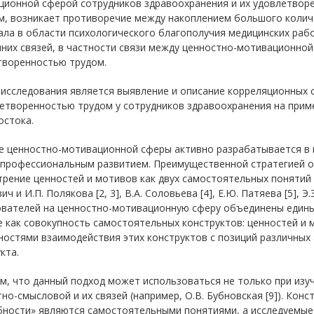
ционной сферой сотрудников здравоохранения и их удовлетворе
м, возникает противоречие между накоплением большого колич
ала в области психологического благополучия медицинских раб
них связей, в частности связи между ценностно-мотивационной
творенностью трудом.
исследования является выявление и описание корреляционных 
етворенностью трудом у сотрудников здравоохранения на приме
остока.
е ценностно-мотивационной сферы активно разрабатывается в н
с профессиональным развитием. Преимущественной стратегией о
рение ценностей и мотивов как двух самостоятельных понятий и и
ич и И.П. Полякова [2, 3], В.А. Соловьева [4], Е.Ю. Патяева [5], Э.
ователей на ценностно-мотивационную сферу объединены един
 как совокупность самостоятельных конструктов: ценностей и 
остями взаимодействия этих конструктов с позиций различных 
кта.
м, что данный подход может использоваться не только при изу
но-смысловой и их связей (например, О.В. Бубновская [9]). Кон
ности» являются самостоятельными понятиями, а исследуемые 