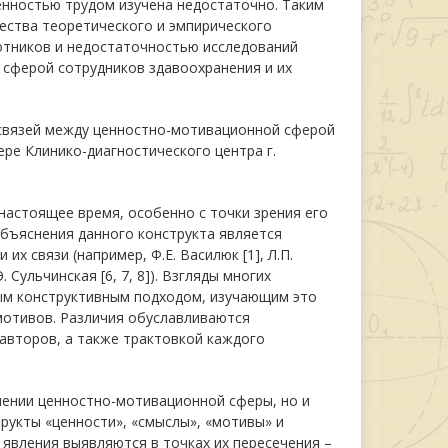
нностью трудом изучена недостаточно. Таким
ества теоретического и эмпирического
отников и недостаточностью исследований
 сферой сотрудников здавоохранения и их
связей между ценностно-мотивационной сферой
ре Клинико-диагностического центра г.
астоящее время, особенно с точки зрения его
бъяснения данного конструкта является
х связи (например, Ф.Е. Василюк [1], Л.П.
Э. Сульчинская [6, 7, 8]). Взгляды многих
ым конструктивным подходом, изучающим это
мотивов. Различия обуславливаются
авторов, а также трактовкой каждого
чении ценностно-мотивационной сферы, но и
структы «ценности», «смыслы», «мотивы» и
явления выявляются в точках их пересечения –