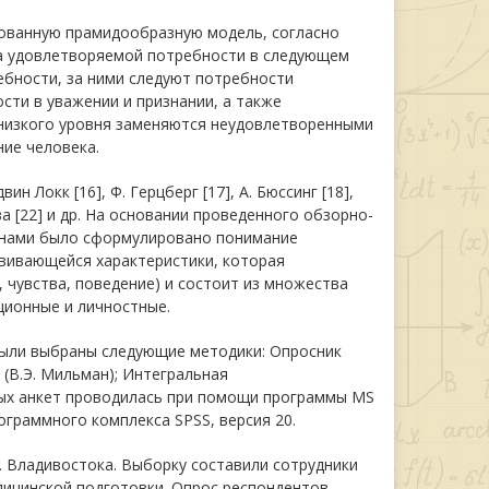
рованную прамидообразную модель, согласно
ра удовлетворяемой потребности в следующем
ебности, за ними следуют потребности
сти в уважении и признании, а также
низкого уровня заменяются неудовлетворенными
ие человека.
 Локк [16], Ф. Герцберг [17], А. Бюссинг [18],
ева [22] и др. На основании проведенного обзорно-
, нами было сформулировано понимание
вивающейся характеристики, которая
 чувства, поведение) и состоит из множества
ционные и личностные.
были выбраны следующие методики: Опросник
(В.Э. Мильман); Интегральная
ных анкет проводилась при помощи программы MS
ограммного комплекса SPSS, версия 20.
. Владивостока. Выборку составили сотрудники
едицинской подготовки. Опрос респондентов