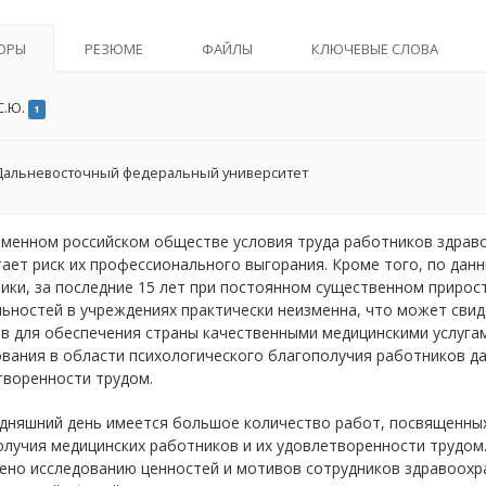
ОРЫ
РЕЗЮМЕ
ФАЙЛЫ
КЛЮЧЕВЫЕ СЛОВА
С.Ю.
1
альневосточный федеральный университет
еменном российском обществе условия труда работников здрав
ает риск их профессионального выгорания. Кроме того, по да
ики, за последние 15 лет при постоянном существенном прирост
льностей в учреждениях практически неизменна, что может сви
в для обеспечения страны качественными медицинскими услугам
вания в области психологического благополучия работников дан
творенности трудом.
одняшний день имеется большое количество работ, посвященны
олучия медицинских работников и их удовлетворенности трудом
но исследованию ценностей и мотивов сотрудников здравоохра