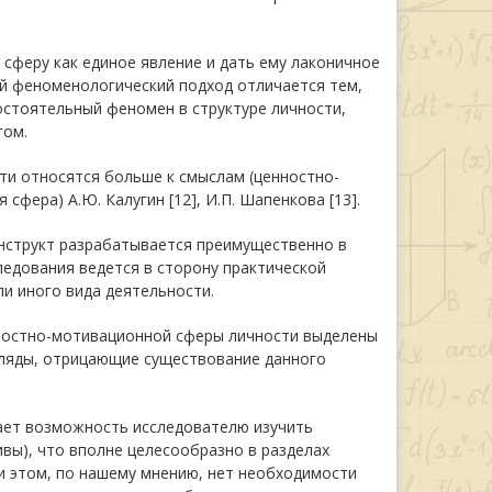
сферу как единое явление и дать ему лаконичное
нный феноменологический подход отличается тем,
стоятельный феномен в структуре личности,
гом.
сти относятся больше к смыслам (ценностно-
фера) А.Ю. Калугин [12], И.П. Шапенкова [13].
нструкт разрабатывается преимущественно в
следования ведется в сторону практической
и иного вида деятельности.
нностно-мотивационной сферы личности выделены
гляды, отрицающие существование данного
ает возможность исследователю изучить
ивы), что вполне целесообразно в разделах
ри этом, по нашему мнению, нет необходимости