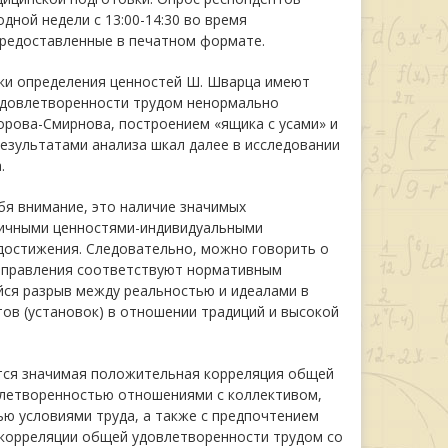
дной недели с 13:00-14:30 во время
предоставленные в печатном формате.
ики определения ценностей Ш. Шварца имеют
удовлетворенности трудом ненормально
рова-Смирнова, построением «ящика с усами» и
езультатами анализа шкал далее в исследовании
.
бя внимание, это наличие значимых
ичными ценностями-индивидуальными
 достижения. Следовательно, можно говорить о
направления соответствуют нормативным
йся разрыв между реальностью и идеалами в
в (установок) в отношении традиций и высокой
тся значимая положительная корреляция общей
влетворенностью отношениями с коллективом,
ю условиями труда, а также с предпочтением
 корреляции общей удовлетворенности трудом со