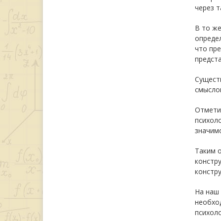
через 
В то же
определ
что пр
предста
Существ
смыслов
Отмети
психоло
значимо
Таким 
констр
констру
На наш
необход
психоло