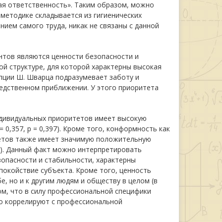
ая ответственность». Таким образом, можно
методике складывается из гигиенических
нием самого труда, никак не связаны с данной
нтов являются ценности безопасности и
й структуре, для которой характерны высокая
пции Ш. Шварца подразумевает заботу и
редственном приближении. У этого приоритета
ндивидуальных приоритетов имеет высокую
,357, p = 0,397). Кроме того, конформность как
тетов также имеет значимую положительную
76). Данный факт можно интерпретировать
опасности и стабильности, характерны
покойствие субъекта. Кроме того, ценность
, но и к другим людям и обществу в целом (в
ом, что в силу профессиональной специфики
о коррелируют с профессиональной