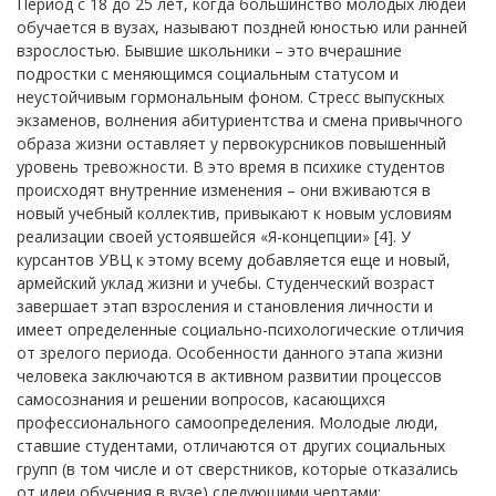
Период с 18 до 25 лет, когда большинство молодых людей
обучается в вузах, называют поздней юностью или ранней
взрослостью. Бывшие школьники – это вчерашние
подростки с меняющимся социальным статусом и
неустойчивым гормональным фоном. Стресс выпускных
экзаменов, волнения абитуриентства и смена привычного
образа жизни оставляет у первокурсников повышенный
уровень тревожности. В это время в психике студентов
происходят внутренние изменения – они вживаются в
новый учебный коллектив, привыкают к новым условиям
реализации своей устоявшейся «Я-концепции» [4]. У
курсантов УВЦ к этому всему добавляется еще и новый,
армейский уклад жизни и учебы. Студенческий возраст
завершает этап взросления и становления личности и
имеет определенные социально-психологические отличия
от зрелого периода. Особенности данного этапа жизни
человека заключаются в активном развитии процессов
самосознания и решении вопросов, касающихся
профессионального самоопределения. Молодые люди,
ставшие студентами, отличаются от других социальных
групп (в том числе и от сверстников, которые отказались
от идеи обучения в вузе) следующими чертами: