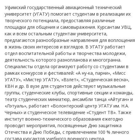
Уфимский государственный авиационный технический
университет (УГАТУ) помогает студентам в реализации их
творческого потенциала, предоставляя различные
площадки для общения и самовыражения. Курсантам УВЦ,
как и всем остальным студентам университета,
предлагаются разнообразные направления для воплощения
в жизнь своих интересов и взглядов. В УГАТУ работает
отдел воспитательной работы и творчества молодежи,
деятельность которого разнопланова и многогранна.
Специалисты отдела организуют работу со студентами в
рамках конкурсов и фестивалей: «А ну-ка, парни», «Мисс
УГАТУ», «Мистер УГАТУ», «Взлет», «Студенческая весна»,
КВН и др. В вузе для студентов действуют музыкальные
группы, студенческие клубы, спортивные секции и команды,
театр студенческих миниатюр, ансамбли танца «Айтуган» и
«Лэтуаль», работает «Волонтерский центр УГАТУ им. Н.А.
Черных» и студенческое телевидение «Студент ТВ». Также
институт военно-технического образования ежегодно
проводит мероприятия, посвященные Дню защитника
Отечества и Дню Победы, с привлечением 100 % личного
состава курсантов учебного военного центра.