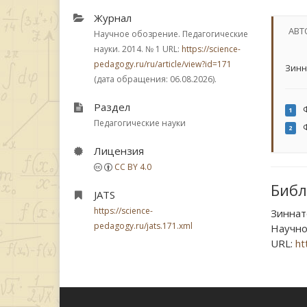
Журнал
АВТ
Научное обозрение. Педагогические
науки. 2014.
№ 1
URL:
https://science-
pedagogy.ru/ru/article/view?id=171
Зинн
(дата обращения: 06.08.2026).
Раздел
Ф
1
Педагогические науки
Ф
2
Лицензия
CC BY 4.0
Библ
JATS
https://science-
Зиннат
pedagogy.ru/jats.171.xml
Научное
URL:
ht