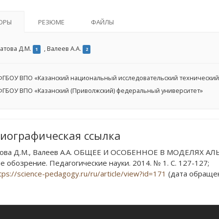
ОРЫ
РЕЗЮМЕ
ФАЙЛЫ
атова Д.М.
,
Валеев А.А.
1
2
ГБОУ ВПО «Казанский национальный исследовательский технический ун
ГБОУ ВПО «Казанский (Приволжский) федеральный университет»
иографическая ссылка
ова Д.М., Валеев А.А. ОБЩЕЕ И ОСОБЕННОЕ В МОДЕЛЯХ 
 обозрение. Педагогические науки. 2014. № 1. С. 127-127;
tps://science-pedagogy.ru/ru/article/view?id=171
(дата обращени