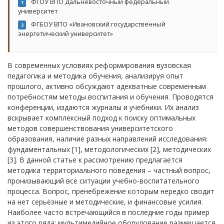
ФГОУ ВПО Дальневосточный федеральный
1
университет
ФГБОУ ВПО «Ивановский государственный
2
энергетический университет»
В современных условиях реформирования вузовская
педагогика и методика обучения, анализируя опыт
прошлого, активно обсуждают адекватные современным
потребностям методы воспитания и обучения. Проводятся
конференции, издаются журналы и учебники. Их анализ
вскрывает комплексный подход к поиску оптимальных
методов совершенствования университетского
образования, наличие разных направлений исследования:
фундаментальных [1], методологических [2], методических
[3]. В данной статье к рассмотрению предлагается
методика территориального поведения – частный вопрос,
пронизывающий все ситуации учебно-воспитательного
процесса. Вопрос, пренебрежение которым нередко сводит
на нет серьёзные и методические, и финансовые усилия.
Наиболее часто встречающийся в последние годы пример
из этого ряда: мультимедийное оборудование размещается