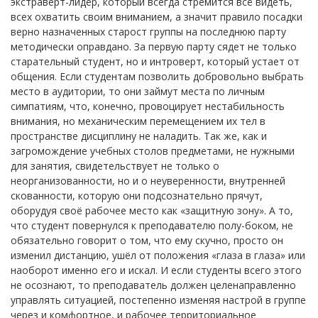
экстраверт-лидер, который всегда стремится всё видеть,
всех охватить своим вниманием, а значит правило посадки
верно назначенных старост группы на последнюю парту
методически оправдано. За первую парту сядет не только
старательный студент, но и интроверт, который устает от
общения. Если студентам позволить добровольно выбрать
место в аудитории, то они займут места по личным
симпатиям, что, конечно, провоцирует нестабильность
внимания, но механическим перемещением их тел в
пространстве дисциплину не наладить. Так же, как и
загромождение учебных столов предметами, не нужными
для занятия, свидетельствует не только о
неорганизованности, но и о неуверенности, внутренней
скованности, которую они подсознательно прячут,
оборудуя своё рабочее место как «защитную зону». А то,
что студент повернулся к преподавателю полу-боком, не
обязательно говорит о том, что ему скучно, просто он
изменил дистанцию, ушёл от положения «глаза в глаза» или
наоборот именно его и искал. И если студенты всего этого
не осознают, то преподаватель должен целенаправленно
управлять ситуацией, постепенно изменяя настрой в группе
через и комфортное, и рабочее территориальное