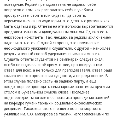
поведение. Редкий преподаватель не задавал себе
вопросов о том, как располагать себя в учебном
пространстве: стоять или сидеть, где стоять,
перемещаться ли по аудитории, что делать с руками и как
быть одетым и пр. Ответы на эти вопросы вырабатываются
продолжительным индивидуальным опытом. Однако есть
некоторые константы. Так, лекцию, за редким исключением,
надо читать стоя. С одной стороны, это проявление
необходимого уважения к слушателю, с другой – наиболее
результативный способ удержания внимания многих.
Слушать ответы студентов на семинарах следует сидя,
особо не выделяя своё присутствие, провоцируя этим
ответ для всех, а не только для преподавателя, ответ ради
коллективного прояснения сущности, а не ради оценки. В
этом случае полезно сесть на заднюю парту, а ещё
плодотворнее проводить семинарские занятия за круглым
столом в буквальном смысле слова. Последнее
подтверждает многолетняя практика проведения занятий
на кафедре гуманитарных и социально-экономических
дисциплин Тихоокеанского высшего военно-морского
училища им. С.О. Макарова за такими, изготовленными по