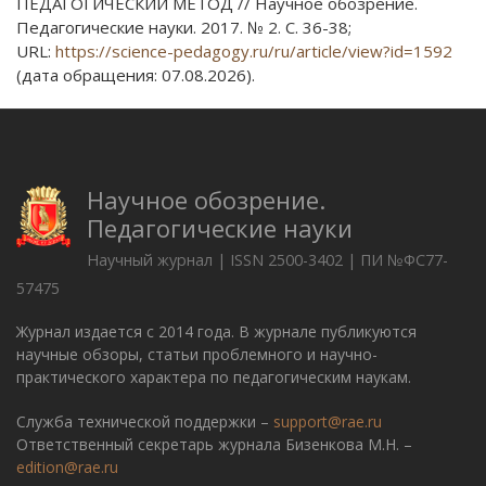
ПЕДАГОГИЧЕСКИЙ МЕТОД // Научное обозрение.
Педагогические науки. 2017. № 2. С. 36-38;
URL:
https://science-pedagogy.ru/ru/article/view?id=1592
(дата обращения: 07.08.2026).
Научное обозрение.
Педагогические науки
Научный журнал | ISSN 2500-3402 | ПИ №ФС77-
57475
Журнал издается с 2014 года. В журнале публикуются
научные обзоры, статьи проблемного и научно-
практического характера по педагогическим наукам.
Служба технической поддержки –
support@rae.ru
Ответственный секретарь журнала Бизенкова М.Н. –
edition@rae.ru