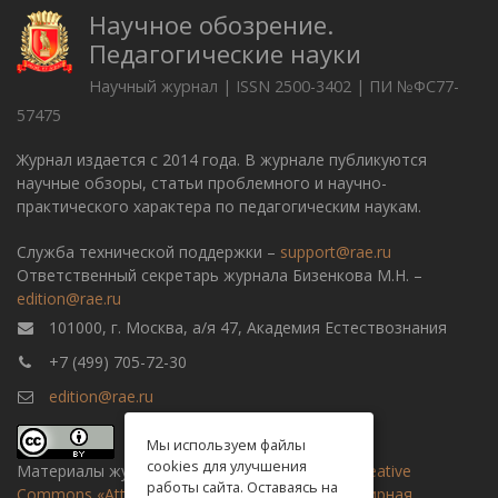
Научное обозрение.
Педагогические науки
Научный журнал | ISSN 2500-3402 | ПИ №ФС77-
57475
Журнал издается с 2014 года. В журнале публикуются
научные обзоры, статьи проблемного и научно-
практического характера по педагогическим наукам.
Служба технической поддержки –
support@rae.ru
Ответственный секретарь журнала Бизенкова М.Н. –
edition@rae.ru
101000, г. Москва, а/я 47, Академия Естествознания
+7 (499) 705-72-30
edition@rae.ru
Мы используем файлы
cookies для улучшения
Материалы журнала доступны по
лицензии Creative
работы сайта. Оставаясь на
Commons «Attribution» («Атрибуция») 4.0 Всемирная
.