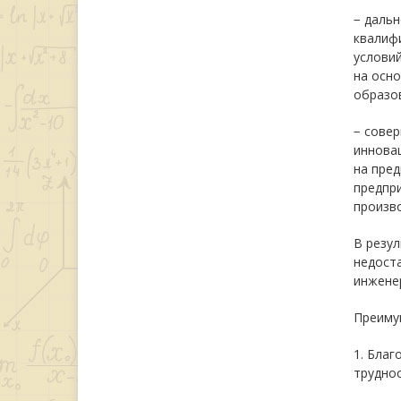
− даль
квалиф
услови
на осн
образов
− сове
иннова
на пре
предпри
произво
В резу
недост
инжене
Преиму
1. Благ
труднос