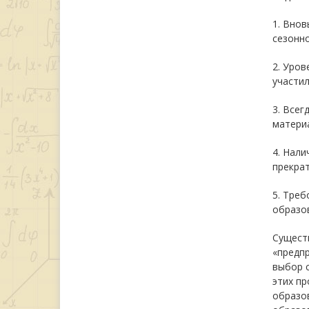
1. Вно
сезонн
2. Уров
участил
3. Всег
матери
4. Нали
прекрат
5. Треб
образо
Существ
«предпр
выбор с
этих пр
образов