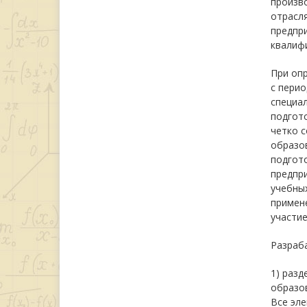
произв
отрасля
предпр
квалиф
При опр
с перио
специал
подгот
четко 
образо
подгото
предпр
учебны
примен
участие
Разраб
1) разд
образов
Все эл