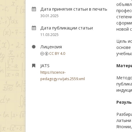
объявл
Дата принятия статьи в печать
професс
30.01.2025
степени
сформир
Дата публикации статьи
новой с
11.03.2025
Цель ис
Лицензия
основе 
учебных
CC BY 4.0
JATS
Матер
https://science-
Методо
pedagogy.ru/jats.2559.xml
публика
индукци
Резуль
Разбира
латыни 
Японии,