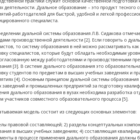
одственной практики служит основой качественной подготовки 
х деятельности. Дуальное образование – это продукт тесного 
иятий-работодателей для быстрой, удобной и легкой профессио
ицированного специалиста.
еделении дуальной системы образования Л.В. Сидакова отмечае
дами производственной деятельности [2]. Если говорить о дуал
истов, то систему образования в ней можно рассматривать как
овку специалистов, которые будут обладать необходимым уровн
согласованную между работодателями и производственными пр
вания [3]. В системе дуального образования это образователь
вку студентов по предметам в высших учебных заведениях и пр
иятиях [4]. Основным принципом дуальной системы образования
х заведений и промышленных предприятий за подготовку квали
ения дуального образования в вузах необходима разработка от
м участников совместного образовательного процесса [5].
атываемая модель состоит из следующих основных элементов:
елы правовой составляющей; 2) разделы концептуальных компон
ания в высших учебных заведениях; 4) составляющая квалифици
ементы в процессе применения дуального образования должны 