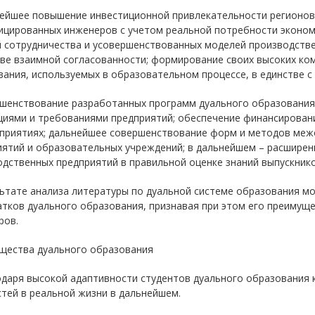
нейшее повышение инвестиционной привлекательности регионов
ицированных инженеров с учетом реальной потребности эконом
й сотрудничества и усовершенствованных моделей производстве
ове взаимной согласованности; формирование своих высоких ко
ания, используемых в образовательном процессе, в единстве с
ршенствование разработанных программ дуального образования 
циями и требованиями предприятий; обеспечение финансирован
дприятиях; дальнейшее совершенствование форм и методов меж
ятий и образовательных учреждений; в дальнейшем – расширен
дственных предприятий в правильной оценке знаний выпускнико
льтате анализа литературы по дуальной системе образования 
атков дуального образования, признавая при этом его преимущ
ров.
щества дуального образования
одаря высокой адаптивности студентов дуального образования к
тей в реальной жизни в дальнейшем.