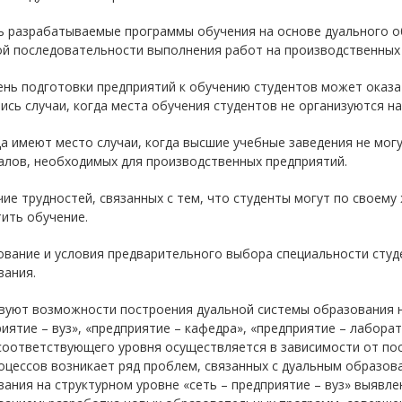
вь разрабатываемые программы обучения на основе дуального о
ой последовательности выполнения работ на производственных 
ень подготовки предприятий к обучению студентов может оказа
ись случаи, когда места обучения студентов не организуются н
да имеют место случаи, когда высшие учебные заведения не мо
алов, необходимых для производственных предприятий.
чие трудностей, связанных с тем, что студенты могут по своем
ить обучение.
ование и условия предварительного выбора специальности сту
вания.
уют возможности построения дуальной системы образования на 
иятие – вуз», «предприятие – кафедра», «предприятие – лаборат
оответствующего уровня осуществляется в зависимости от поста
оцессов возникает ряд проблем, связанных с дуальным образова
ания на структурном уровне «сеть – предприятие – вуз» выявле