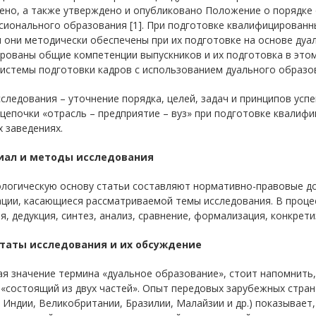
ено, а также утверждено и опубликовано Положение о порядке 
ионального образования [1]. При подготовке квалифицированн
 они методически обеспечены при их подготовке на основе дуа
ованы общие компетенции выпускников и их подготовка в этом
истемы подготовки кадров с использованием дуального образов
следования – уточнение порядка, целей, задач и принципов усп
цепочки «отрасль – предприятие – вуз» при подготовке квалиф
 заведениях.
иал и методы исследования
логическую основу статьи составляют нормативно-правовые до
ции, касающиеся рассматриваемой темы исследования. В процес
я, дедукция, синтез, анализ, сравнение, формализация, конкрети
таты исследования и их обсуждение
я значение термина «дуальное образование», стоит напомнить,
«состоящий из двух частей». Опыт передовых зарубежных стран 
 Индии, Великобритании, Бразилии, Малайзии и др.) показывает