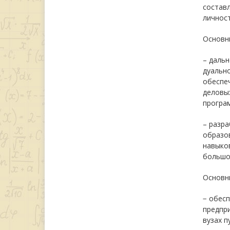
состав
личност
Основны
– даль
дуальн
обеспе
деловы
програ
– разр
образо
навыко
большо
Основны
− обесп
предпри
вузах п