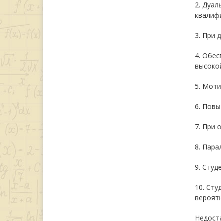
2. Дуа
квалиф
3. При 
4. Обе
высокой
5. Моти
6. Повы
7. При 
8. Пар
9. Студ
10. Сту
вероятн
Недост