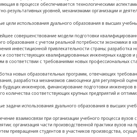
ляющая в процессе обеспечивается технологическими аспектам
но-результативных уровней, механизмами организации и деятел
е цели использования дуального образования в высших учебны
нейшее совершенствование модели подготовки квалифицированн
ого образования с учетом реальной потребности экономики в к
чения инвестиционной привлекательности страны; разработка 
х и соответствующих квалифицированных инженерных кадров и 
мм в соответствии с требованиями новых профессиональных ста
аботка новых образовательных программ, отвечающих требован
вания, разработка механизмов самооценки для регулярной оце
в будущих инженеров, финансирование подготовки инженеров в 
го количества соответствующих крупных предприятий и оптими
е задачи использования дуального образования в высших учеб
ечение взаимосвязи при организации учебного процесса вузов 
ятии; организация части производственной практики вузов на п
утем превращения студентов в участников производства, осуще