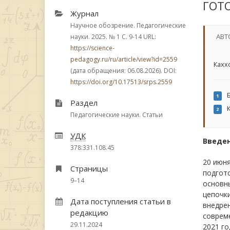
ГОТ
Журнал
Научное обозрение. Педагогические
АВТ
науки. 2025.
№ 1
С. 9-14
URL:
https://science-
pedagogy.ru/ru/article/view?id=2559
Кахх
(дата обращения: 06.08.2026). DOI:
https://doi.org/10.17513/srps.2559
Б
1
Раздел
К
2
Педагогические науки. Статьи
УДК
Введе
378:331.108.45
20 июня
Страницы
подгот
9–14
основны
цепочки
Дата поступления статьи в
внедрен
редакцию
соврем
29.11.2024
2021 го