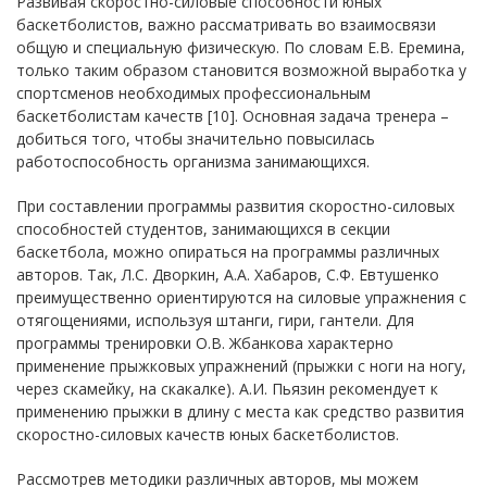
Развивая скоростно-силовые способности юных
баскетболистов, важно рассматривать во взаимосвязи
общую и специальную физическую. По словам Е.В. Еремина,
только таким образом становится возможной выработка у
спортсменов необходимых профессиональным
баскетболистам качеств [10]. Основная задача тренера –
добиться того, чтобы значительно повысилась
работоспособность организма занимающихся.
При составлении программы развития скоростно-силовых
способностей студентов, занимающихся в секции
баскетбола, можно опираться на программы различных
авторов. Так, Л.С. Дворкин, А.А. Хабаров, С.Ф. Евтушенко
преимущественно ориентируются на силовые упражнения с
отягощениями, используя штанги, гири, гантели. Для
программы тренировки О.В. Жбанкова характерно
применение прыжковых упражнений (прыжки с ноги на ногу,
через скамейку, на скакалке). А.И. Пьязин рекомендует к
применению прыжки в длину с места как средство развития
скоростно-силовых качеств юных баскетболистов.
Рассмотрев методики различных авторов, мы можем