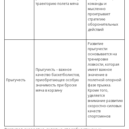
траекторию полета мяча
команды и
мысленно
проигрывает
стратегию
оборонительных
действий
Развитие
прыгучести
основывается на
тренировке
ловкости, которая
Прыгучесть – важное
имеет важное
качество баскетболистов,
значение в
Прыгучесть
приобретающее особую
полетной опорной
значимость при броске
фазе прыжка.
мяча в корзину
Кроме того,
уделяется
внимание развитию
скоростно-силовых
качеств
спортсменов