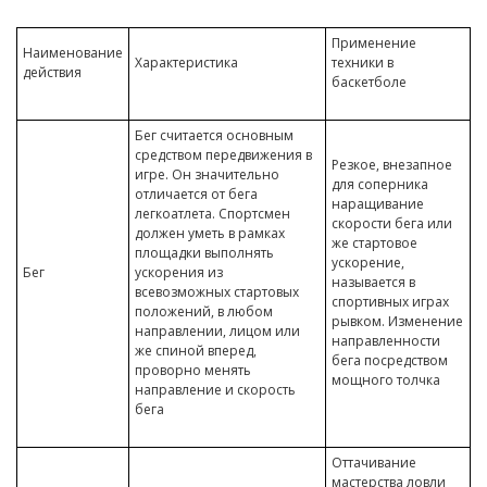
Применение
Наименование
Характеристика
техники в
действия
баскетболе
Бег считается основным
средством передвижения в
Резкое, внезапное
игре. Он значительно
для соперника
отличается от бега
наращивание
легкоатлета. Спортсмен
скорости бега или
должен уметь в рамках
же стартовое
площадки выполнять
ускорение,
Бег
ускорения из
называется в
всевозможных стартовых
спортивных играх
положений, в любом
рывком. Изменение
направлении, лицом или
направленности
же спиной вперед,
бега посредством
проворно менять
мощного толчка
направление и скорость
бега
Оттачивание
мастерства ловли