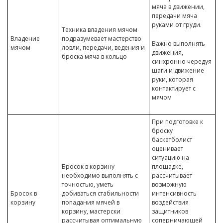
мяча в движении,
передачи мяча
руками от груди.
Техника владения мячом
Владение
подразумевает мастерство
Важно выполнять
мячом
ловли, передачи, ведения и
движения,
броска мяча в кольцо
синхронно чередуя
шаги и движение
руки, которая
контактирует с
мячом
При подготовке к
броску
баскетболист
оценивает
ситуацию на
Бросок в корзину
площадке,
необходимо выполнять с
рассчитывает
точностью, уметь
возможную
Бросок в
добиваться стабильности
интенсивность
корзину
попадания мячей в
воздействия
корзину, мастерски
защитников
рассчитывая оптимальную
соперничающей