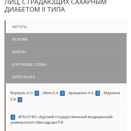
ЛИЦ, СТРАДАЮЩИХ САХАРНЫМ
ДИАБЕТОМ II ТИПА
АВТОРЫ
РЕЗЮМЕ
ФАЙЛЫ
КЛЮЧЕВЫЕ СЛОВА
ЛИТЕРАТУРА
Ворвуль А.О.
,
Ивих К.А.
,
Кращенко А.А.
,
Маркина
1
1
1
Е.В.
1
ФГБОУ ВО «Курский государственный медицинский
1
университет» Минздрава РФ