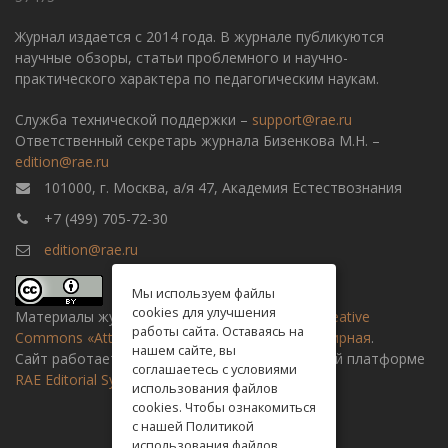
Журнал издается с 2014 года. В журнале публикуются
научные обзоры, статьи проблемного и научно-
практического характера по педагогическим наукам.
Служба технической поддержки –
support@rae.ru
Ответственный секретарь журнала Бизенкова М.Н. –
edition@rae.ru
101000, г. Москва, а/я 47, Академия Естествознания
+7 (499) 705-72-30
edition@rae.ru
Мы используем файлы
cookies для улучшения
Материалы журнала доступны по
лицензии Creative
работы сайта. Оставаясь на
Commons «Attribution» («Атрибуция») 4.0 Всемирная
.
нашем сайте, вы
Сайт работает на универсальной издательской платформе
соглашаетесь с условиями
RAE Editorial System
использования файлов
cookies. Чтобы ознакомиться
с нашей Политикой
использования файлов