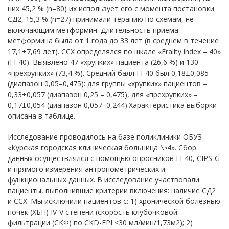
них 45,2 % (n=80) их использует его с момента постановки
СД2, 15,3 % (n=27) принимали терапию по схемам, не
включающим метформин. Длительность приема
метформина была от 1 года до 33 лет (в среднем в течение
17,1±7,69 лет). ССХ определялся по шкале «Frailty index – 40»
(FI-40). Выявлено 47 «хрупких» пациента (26,6 %) и 130
«прехрупких» (73,4 %). Средний балл FI-40 был 0,18±0,085
(диапазон 0,05–0,475): для группы «хрупких» пациентов –
0,33±0,057 (диапазон 0,25 – 0,475), для «прехрупких» –
0,17±0,054 (диапазон 0,057–0,244).Характеристика выборки
описана в таблице.
Исследование проводилось на базе поликлиники ОБУЗ
«Курская городская клиническая больница №4». Сбор
данных осуществлялся с помощью опросников FI-40, CIPS-G
и прямого измерения антропометрических и
функциональных данных. В исследование участвовали
пациенты, выполнившие критерии включения: наличие СД2
и ССХ. Мы исключили пациентов с: 1) хронической болезнью
почек (ХБП) IV-V степени (скорость клубочковой
фильтрации (СКФ) по CKD-EPI <30 мл/мин/1,73м2); 2)