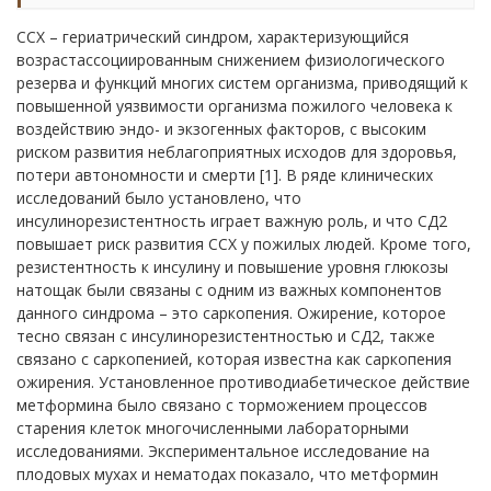
ССХ – гериатрический синдром, характеризующийся
возрастассоциированным снижением физиологического
резерва и функций многих систем организма, приводящий к
повышенной уязвимости организма пожилого человека к
воздействию эндо- и экзогенных факторов, с высоким
риском развития неблагоприятных исходов для здоровья,
потери автономности и смерти [1]. В ряде клинических
исследований было установлено, что
инсулинорезистентность играет важную роль, и что СД2
повышает риск развития ССХ у пожилых людей. Кроме того,
резистентность к инсулину и повышение уровня глюкозы
натощак были связаны с одним из важных компонентов
данного синдрома – это саркопения. Ожирение, которое
тесно связан с инсулинорезистентностью и СД2, также
связано с саркопенией, которая известна как саркопения
ожирения. Установленное противодиабетическое действие
метформина было связано с торможением процессов
старения клеток многочисленными лабораторными
исследованиями. Экспериментальное исследование на
плодовых мухах и нематодах показало, что метформин