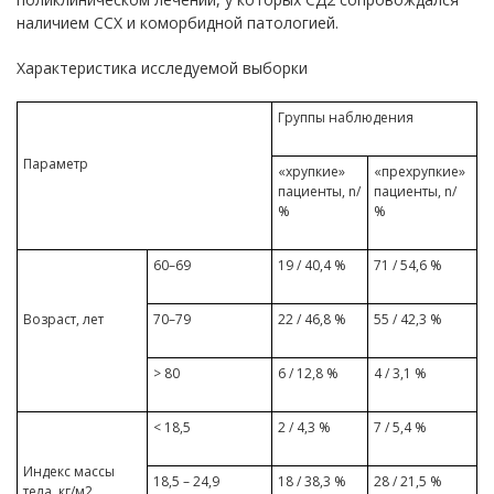
наличием ССХ и коморбидной патологией.
Характеристика исследуемой выборки
Группы наблюдения
Параметр
«хрупкие»
«прехрупкие»
пациенты, n/
пациенты, n/
%
%
60–69
19 / 40,4 %
71 / 54,6 %
Возраст, лет
70–79
22 / 46,8 %
55 / 42,3 %
> 80
6 / 12,8 %
4 / 3,1 %
< 18,5
2 / 4,3 %
7 / 5,4 %
Индекс массы
18,5 – 24,9
18 / 38,3 %
28 / 21,5 %
тела, кг/м2