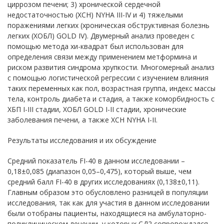
циррозом печени; 3) хронической сердечной
недостаточностью (ХСН) NYHA III-IV и 4) тяжелыми
поражениями легких (хроническая обструктивная болезнь
легких (ХОБЛ) GOLD IV). Двумерный анализ проведен с
помощью метода хи-квадрат был использован для
определения связи между применением метформина и
риском развития синдрома хрупкости. Многомерный анализ
с помощью логистической регрессии с изучением влияния
таких переменных как пол, возрастная группа, индекс массы
тела, контроль диабета и стадия, а также коморбидность с
ХБП I-III стадии, ХОБЛ GOLD I-II стадии, хронические
заболевания печени, а также ХСН NYHA I-II.
Результаты исследования и их обсуждение
Средний показатель FI-40 в данном исследовании –
0,18±0,085 (диапазон 0,05–0,475), который выше, чем
средний балл FI-40 в других исследованиях (0,138±0,11).
Главным образом это обусловлено разницей в популяции
исследования, так как для участия в данном исследовании
были отобраны пациенты, находящиеся на амбулаторно-
поликлиническом лечении, у которых СД2 сопровождался