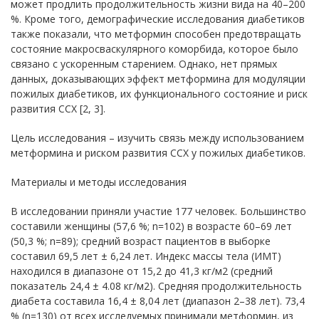
может продлить продолжительность жизни вида на 40–200
%. Кроме того, демографические исследования диабетиков
также показали, что метформин способен предотвращать
состояние макросваскулярного коморбида, которое было
связано с ускоренным старением. Однако, нет прямых
данных, доказывающих эффект метформина для модуляции
пожилых диабетиков, их функционального состояние и риск
развития ССХ [2, 3].
Цель исследования – изучить связь между использованием
метформина и риском развития ССХ у пожилых диабетиков.
Материалы и методы исследования
В исследовании приняли участие 177 человек. Большинство
составили женщины (57,6 %; n=102) в возрасте 60–69 лет
(50,3 %; n=89); средний возраст пациентов в выборке
составил 69,5 лет ± 6,24 лет. Индекс массы тела (ИМТ)
находился в диапазоне от 15,2 до 41,3 кг/м2 (средний
показатель 24,4 ± 4.08 кг/м2). Средняя продолжительность
диабета составила 16,4 ± 8,04 лет (диапазон 2–38 лет). 73,4
% (n=130) от всех исследуемых принимали метформин, из