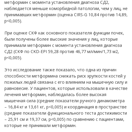
метформин с момента установления диагноза СД2,
наблюдается меньше коморбидной патологии, чем у лиц, не
принимавших метформин (оценка CIRS-G 10,84 против 14,89,
p<0,005).
При оценке СКФ как основного показателя функции почек,
были получены более высокие значения у лиц, которые
принимали метформин с момента установления диагноза
СД2 (СКФ по CKD-EPI 59,28 против 46,77 мл/мин/1,73 м2,
p<0,005).
Это исследование также показало, что одна из причин
способности метформина снижать риск хрупкости костей у
пожилых людей связана с его влиянием на мышечную силу и
равновесие. У пациентов, которые использовали в качестве
лечения метформин, наблюдалась более высокая
мышечная сила (средние показатели ручного динамометра
– 16,84 кг и 13,61 кг, p<0,005) и координация в пространстве
(средние показатели функционального теста достижимости
– 25,91 см и 19,37 см, p<0,005) по сравнению с пациентами,
которые не принимали метформин.