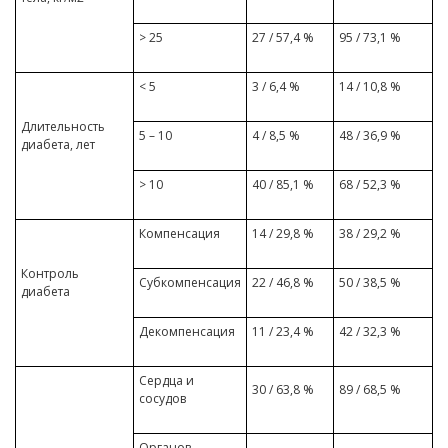
> 25
27 / 57,4 %
95 / 73,1 %
< 5
3 / 6,4 %
14 / 10,8 %
Длительность
5 – 10
4 / 8,5 %
48 / 36,9 %
диабета, лет
> 10
40 / 85,1 %
68 / 52,3 %
Компенсация
14 / 29,8 %
38 / 29,2 %
Контроль
Субкомпенсация
22 / 46,8 %
50 / 38,5 %
диабета
Декомпенсация
11 / 23,4 %
42 / 32,3 %
Сердца и
30 / 63,8 %
89 / 68,5 %
сосудов
Органов