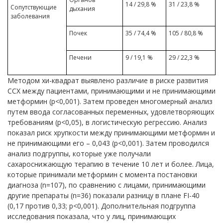
14 / 29,8 %
31 / 23,8 %
Сопутствующие
дыхания
заболевания
Почек
35 / 74,4 %
105 / 80,8 %
Печени
9 / 19,1 %
29 / 22,3 %
Методом хи-квадрат выявлено различие в риске развития
ССХ между пациентами, принимающими и не принимающими
метформин (p<0,001). Затем проведен многомерный анализ
путем ввода согласованных переменных, удовлетворяющих
требованиям (p<0,05), в логистическую регрессию. Анализ
показал риск хрупкости между принимающими метформин и
не принимающими его – 0,043 (p<0,001). Затем проводился
анализ подгруппы, которые уже получали
сахароснижающую терапию в течение 10 лет и более. Лица,
которые принимали метформин с момента постановки
диагноза (n=107), по сравнению с лицами, принимающими
другие препараты (n=36) показали разницу в плане FI-40
(0,17 против 0,33; p<0,001). Дополнительная подгруппа
исследования показала, что у лиц, принимающих