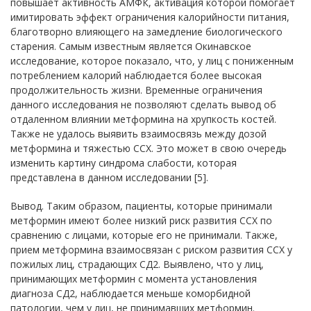
повышает активность АМФК, активация которой помогает
имитировать эффект ограничения калорийности питания,
благотворно влияющего на замедление биологического
старения. Самым известным является Окинавское
исследование, которое показало, что, у лиц с пониженным
потреблением калорий наблюдается более высокая
продолжительность жизни. Временные ограничения
данного исследования не позволяют сделать вывод об
отдаленном влиянии метформина на хрупкость костей.
Также не удалось выявить взаимосвязь между дозой
метформина и тяжестью ССХ. Это может в свою очередь
изменить картину синдрома слабости, которая
представлена в данном исследовании [5].
Вывод. Таким образом, пациенты, которые принимали
метформин имеют более низкий риск развития ССХ по
сравнению с лицами, которые его не принимали. Также,
прием метформина взаимосвязан с риском развития ССХ у
пожилых лиц, страдающих СД2. Выявлено, что у лиц,
принимающих метформин с момента установления
диагноза СД2, наблюдается меньше коморбидной
патологии, чем у лиц, не принимавших метформин.