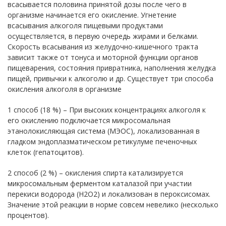
всасывается половина принятой дозы после чего в
организме начинается его окисление. Угнетение
всасывания алкоголя пищевыми продуктами
осуществляется, в первую очередь жирами и белками.
Скорость всасывания из желудочно-кишечного тракта
зависит также от тонуса и моторной функции органов
пищеварения, состояния привратника, наполнения желудка
пищей, привычки к алкоголю и др. Существует три способа
окисления алкоголя в организме
1 способ (18 %) – При высоких концентрациях алкоголя к
его окислению подключается микросомальная
этанолокисляющая система (МЭОС), локализованная в
гладком эндоплазматическом ретикулуме печеночных
клеток (гепатоцитов).
2 способ (2 %) – окисления спирта катализируется
микросомальным ферментом каталазой при участии
перекиси водорода (Н2O2) и локализован в пероксисомах.
Значение этой реакции в норме совсем невелико (несколько
процентов).