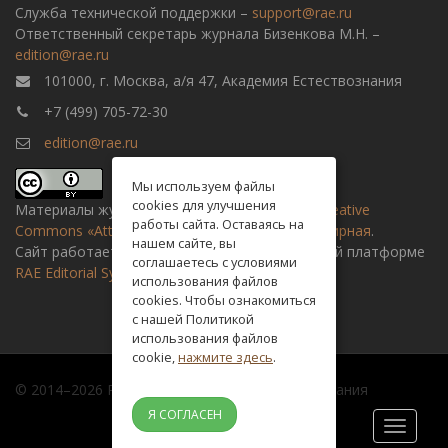
Служба технической поддержки –
support@rae.ru
Ответственный секретарь журнала Бизенкова М.Н. –
edition@rae.ru
101000, г. Москва, а/я 47, Академия Естествознания
+7 (499) 705-72-30
edition@rae.ru
Мы используем файлы
cookies для улучшения
Материалы журнала доступны по
лицензии Creative
работы сайта. Оставаясь на
Commons «Attribution» («Атрибуция») 4.0 Всемирная
.
нашем сайте, вы
Сайт работает на универсальной издательской платформе
соглашаетесь с условиями
RAE Editorial System
использования файлов
cookies. Чтобы ознакомиться
с нашей Политикой
использования файлов
cookie,
нажмите здесь
.
© 2014–2026 Российская академия естествознания
Я СОГЛАСЕН
Toggle