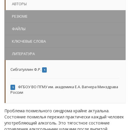
АВТОРЫ
РЕЗЮМЕ
ФАЙЛЫ
КЛЮЧЕВЫЕ СЛОВА
ЛИТЕРАТУРА
Сибгатуллин Ф.Р.
1
ФГБОУ ВО ПГМУ им. академика Е.А. Вагнера Минздрава
1
России
Проблема похмельного синдрома крайне актуальна.
Состояние похмелья пережил практически каждый человек
употребляющий алкоголь. Это тягостное состояние
отравления алкогольными шлаками после выпитой