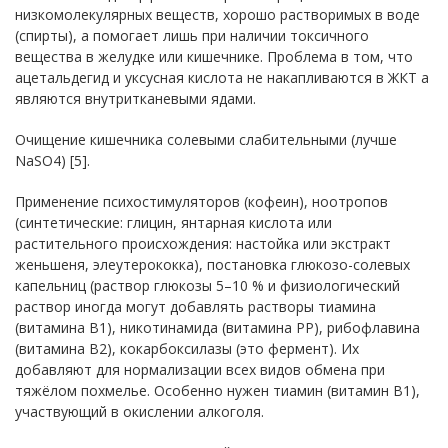
низкомолекулярных веществ, хорошо растворимых в воде
(спирты), а помогает лишь при наличии токсичного
вещества в желудке или кишечнике. Проблема в том, что
ацетальдегид и уксусная кислота не накапливаются в ЖКТ а
являются внутритканевыми ядами.
Очищение кишечника солевыми слабительными (лучше
NaSO4) [5].
Применение психостимуляторов (кофеин), ноотропов
(синтетические: глицин, янтарная кислота или
растительного происхождения: настойка или экстракт
женьшеня, элеутерококка), постановка глюкозо-солевых
капельниц (раствор глюкозы 5–10 % и физиологический
раствор иногда могут добавлять растворы тиамина
(витамина B1), никотинамида (витамина PP), рибофлавина
(витамина B2), кокарбоксилазы (это фермент). Их
добавляют для нормализации всех видов обмена при
тяжёлом похмелье. Особенно нужен тиамин (витамин В1),
участвующий в окислении алкоголя.