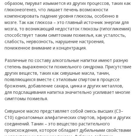
образом, пируват изымается из других процессов, таких как
глюконеогенез, что лишает печень возможности
компенсировать падение уровня глюкозы, особенно в
мозге. Так как глюкоза – это главный источник энергии для
мозга, то возникающий недостаток глюкозы (гипогликемия)
способствует таким симптомам похмелья, как усталость,
слабость, нервозность, нарушение настроения,
пониженное внимание и концентрация.
Различные по составу алкогольные напитки имеют разную
степень выраженности похмельного синдрома. Присутствие
других веществ, таких как сивушные масла, танин,
появляющихся вместе с этиловым спиртом в процессе
брожения, добавление сахара, цинка и других металлов,
для подслащивания напитка значительно усиливает многие
симптомы похмелья.
Сивушное масло представляет собой смесь высших (С3–
С10) одноатомных алифатических спиртов, эфиров и других
соединений. Танин – это вещество растительного
происхождения, которое обладает дубильными свойствами