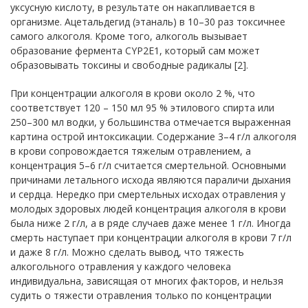
уксусную кислоту, в результате он накапливается в
организме. Ацетальдегид (этаналь) в 10–30 раз токсичнее
самого алкоголя. Кроме того, алкоголь вызывает
образование фермента CYP2E1, который сам может
образовывать токсины и свободные радикалы [2].
При концентрации алкоголя в крови около 2 %, что
соответствует 120 – 150 мл 95 % этилового спирта или
250–300 мл водки, у большинства отмечается выраженная
картина острой интоксикации. Содержание 3–4 г/л алкоголя
в крови сопровождается тяжелым отравлением, а
концентрация 5–6 г/л считается смертельной. Основными
причинами летального исхода являются параличи дыхания
и сердца. Нередко при смертельных исходах отравления у
молодых здоровых людей концентрация алкоголя в крови
была ниже 2 г/л, а в ряде случаев даже менее 1 г/л. Иногда
смерть наступает при концентрации алкоголя в крови 7 г/л
и даже 8 г/л. Можно сделать вывод, что тяжесть
алкогольного отравления у каждого человека
индивидуальна, зависящая от многих факторов, и нельзя
судить о тяжести отравления только по концентрации