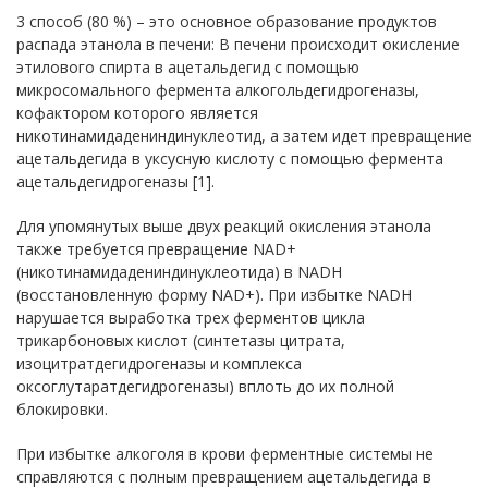
3 способ (80 %) – это основное образование продуктов
распада этанола в печени: В печени происходит окисление
этилового спирта в ацетальдегид с помощью
микросомального фермента алкогольдегидрогеназы,
кофактором которого является
никотинамидадениндинуклеотид, а затем идет превращение
ацетальдегида в уксусную кислоту с помощью фермента
ацетальдегидрогеназы [1].
Для упомянутых выше двух реакций окисления этанола
также требуется превращение NAD+
(никотинамидадениндинуклеотида) в NADH
(восстановленную форму NАD+). При избытке NАDH
нарушается выработка трех ферментов цикла
трикарбоновых кислот (синтетазы цитрата,
изоцитратдегидрогеназы и комплекса
оксоглутаратдегидрогеназы) вплоть до их полной
блокировки.
При избытке алкоголя в крови ферментные системы не
справляются с полным превращением ацетальдегида в