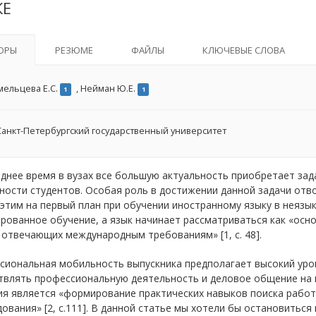
КЕ
ОРЫ
РЕЗЮМЕ
ФАЙЛЫ
КЛЮЧЕВЫЕ СЛОВА
мельцева Е.С.
,
Нейман Ю.Е.
1
1
анкт-Петербургский государственный университет
еднее время в вузах все большую актуальность приобретает з
ости студентов. Особая роль в достижении данной задачи отв
 этим на первый план при обучении иностранному языку в неяз
рованное обучение, а язык начинает рассматриваться как «осн
 отвечающих международным требованиям» [1, с. 48].
сиональная мобильность выпускника предполагает высокий уро
твлять профессиональную деятельность и деловое общение на 
ия является «формирование практических навыков поиска работ
ования» [2, с.111]. В данной статье мы хотели бы остановитьс