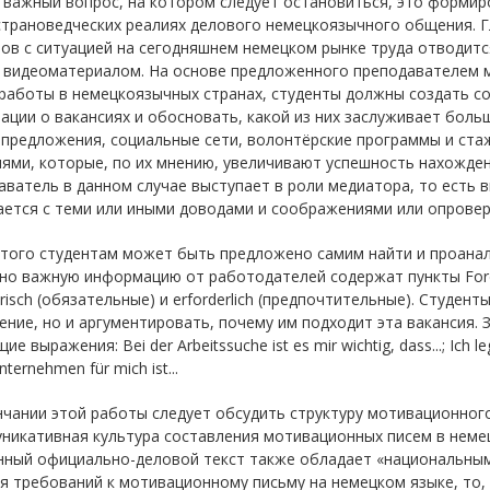
 важный вопрос, на котором следует остановиться, это форми
страноведческих реалиях делового немецкоязычного общения. 
ов с ситуацией на сегодняшнем немецком рынке труда отводитс
и видеоматериалом. На основе предложенного преподавателем 
 работы в немецкоязычных странах, студенты должны создать с
ции о вакансиях и обосновать, какой из них заслуживает больш
предложения, социальные сети, волонтёрские программы и ста
ями, которые, по их мнению, увеличивают успешность нахожде
ватель в данном случае выступает в роли медиатора, то есть
ется с теми или иными доводами и соображениями или опроверг
этого студентам может быть предложено самим найти и проана
но важную информацию от работодателей содержат пункты Forde
orisch (обязательные) и erforderlich (предпочтительные). Студе
ние, но и аргументировать, почему им подходит эта вакансия.
е выражения: Bei der Arbeitssuche ist es mir wichtig, dass...; Ich lege
nternehmen für mich ist...
чании этой работы следует обсудить структуру мотивационного
уникативная культура составления мотивационных писем в неме
ный официально-деловой текст также обладает «национальным и
я требований к мотивационному письму на немецком языке, то,