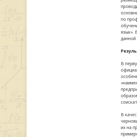
провод
основн
по про
обучен
язык».
данной 
Резуль
В перву
официа
особенн
«наимен
предпр
образом
соискат
В качес
чернов
их на п
примеро