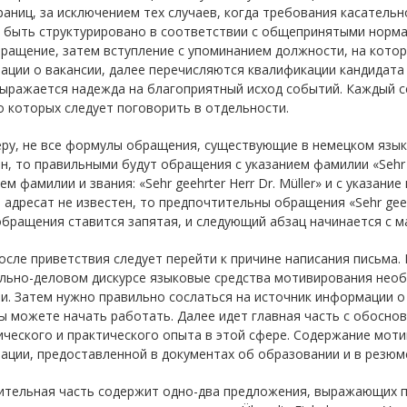
раниц, за исключением тех случаев, когда требования касател
 быть структурировано в соответствии с общепринятыми нормам
ращение, затем вступление с упоминанием должности, на котор
ции о вакансии, далее перечисляются квалификации кандидата 
выражается надежда на благоприятный исход событий. Каждый с
о которых следует поговорить в отдельности.
ру, не все формулы обращения, существующие в немецком языке
н, то правильными будут обращения с указанием фамилии «Sehr geeh
ем фамилии и звания: «Sehr geehrter Herr Dr. Müller» и с указание 
 адресат не известен, то предпочтительны обращения «Sehr geehr
бращения ставится запятая, и следующий абзац начинается с м
осле приветствия следует перейти к причине написания письма.
льно-деловом дискурсе языковые средства мотивирования необ
и. Затем нужно правильно сослаться на источник информации о 
ы можете начать работать. Далее идет главная часть с обосно
ического и практического опыта в этой сфере. Содержание мот
ции, предоставленной в документах об образовании и в резюме 
ительная часть содержит одно-два предложения, выражающих 