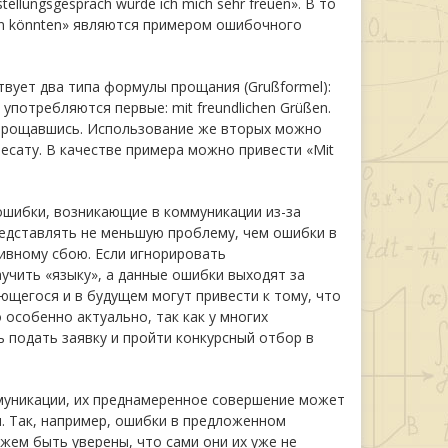
ellungsgespräch würde ich mich sehr freuen». В то
eren könnten» являются примером ошибочного
вует два типа формулы прощания (Grußformel):
потребляются первые: mit freundlichen Grüßen.
опрощавшись. Использование же вторых можно
сату. В качестве примера можно привести «Mit
шибки, возникающие в коммуникации из-за
редставлять не меньшую проблему, чем ошибки в
тивному сбою. Если игнорировать
учить «языку», а данные ошибки выходят за
ающегося и в будущем могут привести к тому, что
особенно актуально, так как у многих
подать заявку и пройти конкурсный отбор в
муникации, их преднамеренное совершение может
м. Так, например, ошибки в предложенном
жем быть уверены, что сами они их уже не