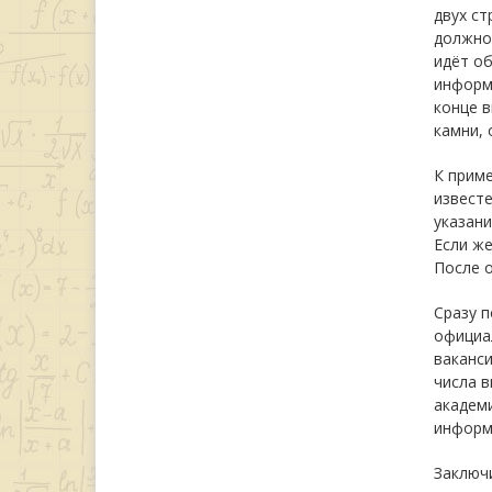
двух ст
должно
идёт об
информа
конце 
камни, 
К приме
известе
указани
Если же
После о
Сразу п
официа
ваканси
числа в
академ
информа
Заключ