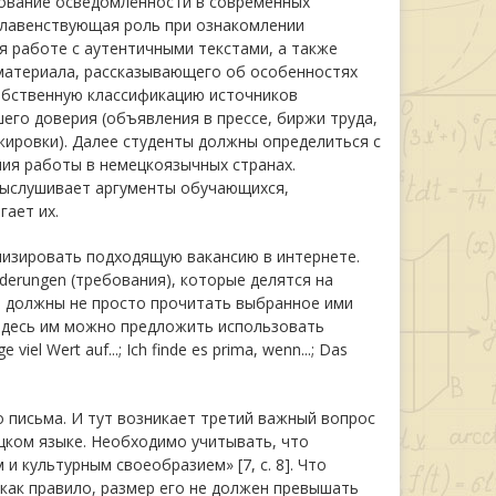
рование осведомлённости в современных
Главенствующая роль при ознакомлении
я работе с аутентичными текстами, а также
материала, рассказывающего об особенностях
обственную классификацию источников
его доверия (объявления в прессе, биржи труда,
жировки). Далее студенты должны определиться с
ния работы в немецкоязычных странах.
 выслушивает аргументы обучающихся,
ает их.
лизировать подходящую вакансию в интернете.
rungen (требования), которые делятся на
нты должны не просто прочитать выбранное ими
 Здесь им можно предложить использовать
 viel Wert auf...; Ich finde es prima, wenn...; Das
 письма. И тут возникает третий важный вопрос
цком языке. Необходимо учитывать, что
 культурным своеобразием» [7, с. 8]. Что
 как правило, размер его не должен превышать