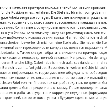
вило, в качестве примеров положительной мотивации приводятся 
für die Position eines... erfahren; Die Stelle ist für mich von großem 
h gute Arbeitszeugnisse vorlegen. В качестве примеров отрицат
ия, которые не отражают заинтересованность кандидата в вак
рования. Хотя такие формулировки являются правильными с лек
ть в учебниках по немецкому языку как рекомендуемые, они мо
ком шаблонного использования языка: Hiermit möchte ich mich als .
onsschreiben bewerbe ich mich um eine Stelle als...; Sie haben die St
иченной заинтересованности кандидата, является выражение «Von
t bedanken». Также следует обратить внимание на примеры, со
 не касается непосредственной вакансии. Например, «In der angebot
deren Branche tätig. Dabei habe ich mich auf... spezialisiert. In meh
 Bereich ... zum ... fortgebildet. Besonders hinweisen möchte ich a
вается информация, которую уместнее обсуждать на собеседовании
местным является использование в качестве заключительной фраз
nächsten Brief von mir finden», так как работодатель не должен
ция должна быть прикреплена к письму. После проведения ана
ования в работах студентов и коррекции неудачных формулиров
х выражений, которые помогут им в будущем сделать мотиваци