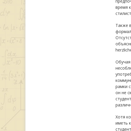
предпоч
время к
стилис
Также в
формаль
Отсутс
объясни
herzlic
Обучая
несоблю
употреб
коммуни
рамки с
он не с
студен
различн
Хотя к
иметь к
студент