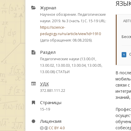
ЯЗЫ
Журнал
Научное обозрение. Педагогические
АВТ
науки. 2019.
№ 3 (часть 1)
С. 15-19
URL:
https://science-
pedagogy.ru/ru/article/view?id=1910
Бесс
(дата обращения: 08.08.2026).
Раздел
С
1
Педагогические науки (13.00.01,
13.00.02, 13.00.03, 13.00.04, 13.00.05,
13.00.08) СТАТЬИ
В посл
мобильн
УДК
связи с
372.881.111.22
интегри
знаний,
Страницы
Профес
15–19
осущес
Лицензия
обучен
собесед
CC BY 4.0