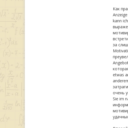
Как пра
Anzeige 
kann ic
выражен
мотиви
встрети
за слиш
Motivati
преувел
Angebo
которая
etwas an
anderem
затраги
очень у
Sie im 
информа
мотивир
удачны