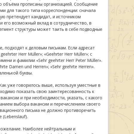
ьно объёма прописаны организацией. Сообщение
и для такого типа корреспонденции: сначала
ую претендует кандидат, и источником
и его возможный вклад в сотрудничество, в
егмент структуры может таить в себе подводные
, подходят к деловым письмам. Если адресат
rter Herr Müller»; «Geehrter Herr Müller»; с
имени и фамилии «Sehr geehrter Herr Peter Müller».
te Damen und Herren»; «Sehr geehrte Herren».
аленькой буквы.
 Как уже говорилось выше, используя уместные в
ходимо показать свою заинтересованность к
вакансии и при необходимости, указать, с какого
ванием выбора вакансии и перечислением своего
ивационного письма не должно противоречить
(Lebenslauf).
пожелание. Наиболее нейтральным и