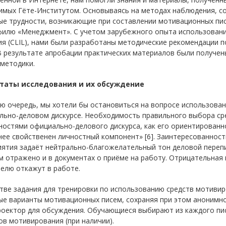
имых Гёте-Институтом. Основываясь на методах наблюдения, со
ые трудности, возникающие при составлении мотивационных пис
филю «Менеджмент». С учетом зарубежного опыта использован
ия (CLIL), нами были разработаны методические рекомендации 
 В результате апробации практических материалов были получ
методики.
таты исследования и их обсуждение
ю очередь, мы хотели бы остановиться на вопросе использова
льно-деловом дискурсе. Необходимость правильного выбора ср
остями официально-делового дискурса, как его ориентированно
ее свойственен личностный компонент» [6]. Заинтересованност
иятия задаёт нейтрально-благожелательный тон деловой переп
 отражено и в документах о приёме на работу. Отрицательная
елю откажут в работе.
тве задания для тренировки по использованию средств мотивир
ые варианты мотивационных писем, сохраняя при этом анонимн
роектор для обсуждения. Обучающиеся выбирают из каждого пи
в мотивирования (при наличии).