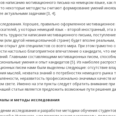
тов написанию мотивационного письма на немецком языке, как
что некоторые методисты считают формирование умений инояз
е актуальными задачами [3, 4].
сследования. Хорошее, правильно оформленное мотивационное 
скателей, у которых немецкий язык – второй иностранный, эта 
еть трудности написания мотивационного письма, поступление 
и (или другой немецкоязычной стране) будет вполне реальным, 
и открыт для специалистов со всего мира. При этом грамотно
сти настолько благоприятное впечатление о кандидате, что ем
аний. Главными составляющими мотивационных писем, способн
иональные умения и опыт кандидатов [5]. Из наиболее распрос
ционных писем нами были выделены следующие: отсутствие вла
ия мыслей, нехватка знаний о потребностях немецкого рынка т
млённости, неразвитость профессионально-значимых качеств ил
м свете. Именно на эти пункты следует обратить внимание при
нашей статьи является предложить возможные пути решения да
иалы и методы исследования
едении исследования и разработке методики обучения студент
нной в Интернете, нам помогли знания и материалы, полученны