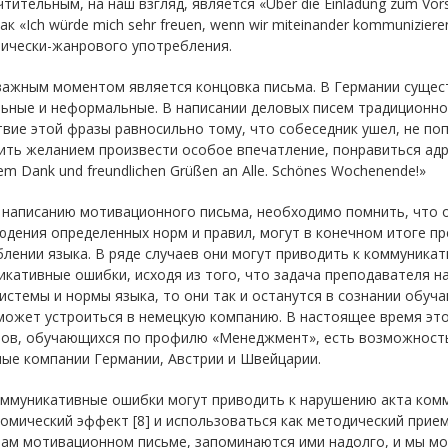
тительным, на наш взгляд, является «Über die Einladung zum Vorst
ак «Ich würde mich sehr freuen, wenn wir miteinander kommunizi
тически-жанрового употребления.
ажным моментом является концовка письма. В Германии сущест
ные и неформальные. В написании деловых писем традиционно у
твие этой фразы равносильно тому, что собеседник ушел, не п
ть желанием произвести особое впечатление, понравиться адре
hem Dank und freundlichen Grüßen an Alle. Schönes Wochenende!»
 написанию мотивационного письма, необходимо помнить, что о
дения определенных норм и правил, могут в конечном итоге п
лении языка. В ряде случаев они могут приводить к коммуника
кативные ошибки, исходя из того, что задача преподавателя на
истемы и нормы языка, то они так и останутся в сознании обуч
может устроиться в немецкую компанию. В настоящее время это 
тов, обучающихся по профилю «Менеджмент», есть возможность 
ые компании Германии, Австрии и Швейцарии.
оммуникативные ошибки могут приводить к нарушению акта ком
омический эффект [8] и использоваться как методический прие
ам мотивационном письме, запоминаются ими надолго, и мы мо