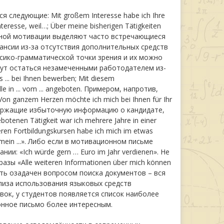
следующие: Mit großem Interesse habe ich Ihre
Interesse, weil…; Über meine bisherigen Tätigkeiten
ельной мотивации выделяют часто встречающиеся
ансии из-за отсутствия дополнительных средств
сико-грамматической точки зрения и их можно
гут остаться незамеченными работодателем из-
.. bei Ihnen bewerben; Mit diesem
elle in ... vom ... angeboten. Примером, напротив,
 ganzem Herzen möchte ich mich bei Ihnen für Ihr
держащие избыточную информацию о кандидате,
enen Tätigkeit war ich mehrere Jahre in einer
reren Fortbildungskursen habe ich mich im etwas
uf mein ...». Либо если в мотивационном письме
: «Ich würde gern … Euro im Jahr verdienen». Не
ы «Alle weiteren Informationen über mich können
 быть озадачен вопросом поиска документов – вся
лиза использования языковых средств
ок, у студентов появляется список наиболее
онное письмо более интересным.