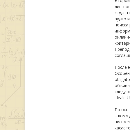
Второй
лингво
студент
аудио 
поиска
информа
онлайн-
критери
Препода
соглаша
После 
Особен
obligat
объявле
следующи
ideale U
По окон
– комм
письмен
касаетс