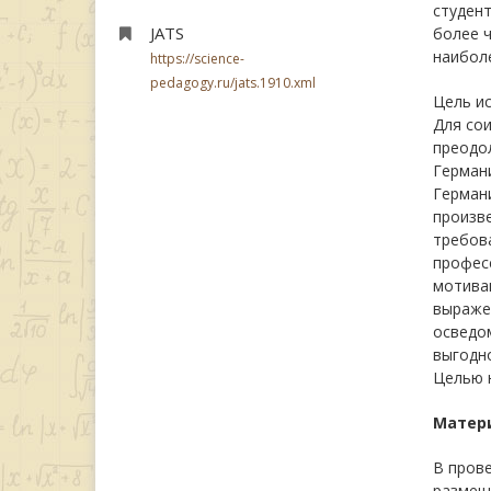
студен
JATS
более 
наиболе
https://science-
pedagogy.ru/jats.1910.xml
Цель и
Для сои
преодол
Германи
Германи
произве
требов
професс
мотива
выражен
осведо
выгодно
Целью 
Матер
В пров
размеще