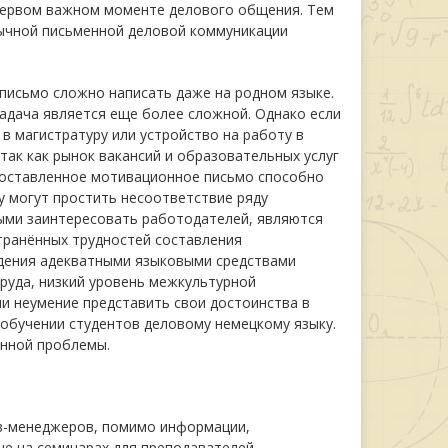
 первом важном моменте делового общения. Тем
ычной письменной деловой коммуникации
письмо сложно написать даже на родном языке.
задача является еще более сложной. Однако если
в магистратуру или устройство на работу в
так как рынок вакансий и образовательных услуг
 составленное мотивационное письмо способно
у могут простить несоответствие ряду
ыми заинтересовать работодателей, являются
транённых трудностей составления
дения адекватными языковыми средствами
руда, низкий уровень межкультурной
и неумение представить свои достоинства в
 обучении студентов деловому немецкому языку.
нной проблемы.
ов-менеджеров, помимо информации,
е на семинарах для преподавателей,