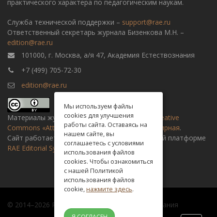
практического характера по педагогическим наукам.
Служба технической поддержки –
support@rae.ru
Ответственный секретарь журнала Бизенкова М.Н. –
edition@rae.ru
101000, г. Москва, а/я 47, Академия Естествознания
+7 (499) 705-72-30
edition@rae.ru
Мы используем файлы
cookies для улучшения
Материалы журнала доступны по
лицензии Creative
работы сайта. Оставаясь на
Commons «Attribution» («Атрибуция») 4.0 Всемирная
.
нашем сайте, вы
Сайт работает на универсальной издательской платформе
соглашаетесь с условиями
RAE Editorial System
использования файлов
cookies. Чтобы ознакомиться
с нашей Политикой
использования файлов
cookie,
нажмите здесь
.
© 2014–2026 Российская академия естествознания
Я СОГЛАСЕН