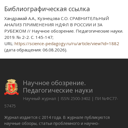
Библиографическая ссылка
Хандрамай А.А., Кузнецова С.О. СРАВНИТЕЛЬНЫЙ
АНАЛИЗ ПРИМЕНЕНИЯ НДФЛ В РОССИИ И ЗА
РУБЕЖОМ // Научное обозрение. Педагогические науки.
2019. № 2-2. С. 145-147;
URL:
https://science-pedagogy.ru/ru/article/view?id=1882
(дата обращения: 06.08.2026).
Научное обозрение.
Педагогические науки
Научный журнал | ISSN 2500-3402 | ПИ №ФС77-
57475
Журнал издается с 2014 года. В журнале публикуются
научные обзоры, статьи проблемного и научно-