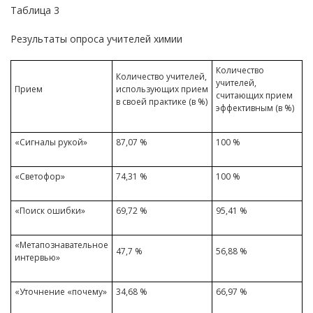
Таблица 3
Результаты опроса учителей химии
Количество
Количество учителей,
учителей,
Прием
использующих прием
считающих прием
в своей практике (в %)
эффективным (в %)
«Сигналы рукой»
87,07 %
100 %
«Светофор»
74,31 %
100 %
«Поиск ошибки»
69,72 %
95,41 %
«Метапознавательное
47,7 %
56,88 %
интервью»
«Уточнение «почему»
34,68 %
66,97 %