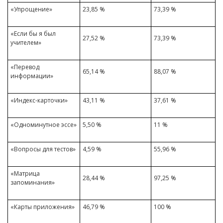
«Упрощение»
23,85 %
73,39 %
«Если бы я был
27,52 %
73,39 %
учителем»
«Перевод
65,14 %
88,07 %
информации»
«Индекс-карточки»
43,11 %
37,61 %
«Одноминутное эссе»
5,50 %
11 %
«Вопросы для тестов»
4,59 %
55,96 %
«Матрица
28,44 %
97,25 %
запоминания»
«Карты приложения»
46,79 %
100 %