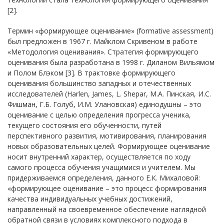
[2].
Термин «формирующее оценивание» (formative assessment)
был предложен в 1967 г. Майклом Скривеном в работе
«Методология оценивания». Стратегия формирующего
оценивания была разработана в 1998 г. Диланом Вильямом
и Полом Блэком [3]. В трактовке формирующего
оценивания большинство западных и отечественных
исследователей (Harlen, James, L. Shepar, М.А. Пинская, И.С.
Фишман, Г.Б. Голуб, И.М. Улановская) единодушны – это
оценивание с целью определения прогресса ученика,
текущего состояния его обученности, путей
перспективного развития, мотивирования, планирования
новых образовательных целей. Формирующее оценивание
носит внутренний характер, осуществляется по ходу
самого процесса обучения учащимися и учителем. Мы
придерживаемся определения, данного Е.К. Михаловой:
«формирующее оценивание – это процесс формирования
качества индивидуальных учебных достижений,
направленный на своевременное обеспечение наглядной
обратной связи в условиях комплексного подхода в