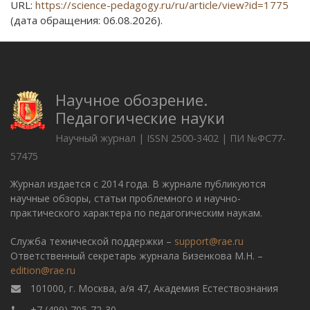
URL:
https://science-pedagogy.ru/ru/article/view?id=1775
(дата обращения: 06.08.2026).
Научное обозрение.
Педагогические науки
Научный журнал | ISSN 2500-3402 | ПИ №ФС77-
57475
Журнал издается с 2014 года. В журнале публикуются
научные обзоры, статьи проблемного и научно-
практического характера по педагогическим наукам.
Служба технической поддержки –
support@rae.ru
Ответственный секретарь журнала Бизенкова М.Н. –
edition@rae.ru
101000, г. Москва, а/я 47, Академия Естествознания
+7 (499) 705-72-30