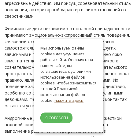
агрессивные действия. Им присущ соревновательный стиль
поведения, авторитарный характер взаимоотношений со
сверстниками.
Фемининные дети независимо от половой принадлежности
принимают эмоционально-экспрессивный стиль поведения,
связанный с отказом от собственной инициативы и
самостоятельности, ориентированностью на других,
Мы используем файлы
cookies для улучшения
зависимым и подчиненным поведением. Особенно ярко
работы сайта. Оставаясь на
заметна тенденция у феминизированных мальчиков к
нашем сайте, вы
сознательному ограничению своего «исследовательского
соглашаетесь с условиями
пространства». Такие дети в совместной деятельности, как
использования файлов
правило, являются ведомыми, безинициативными. Их
cookies. Чтобы ознакомиться
поведение характеризуется избеганием взаимодействия,
с нашей Политикой
особенно со сверстниками своего пола и маскулинными
использования файлов
девочками. Фемининные девочки в социальных контактах
cookie,
нажмите здесь
.
остаются успешными.
Андрогинные дети относительно свободны от жесткой
Я СОГЛАСЕН
половой типизации, признают за собой право на
выполнение различного рода деятельности без