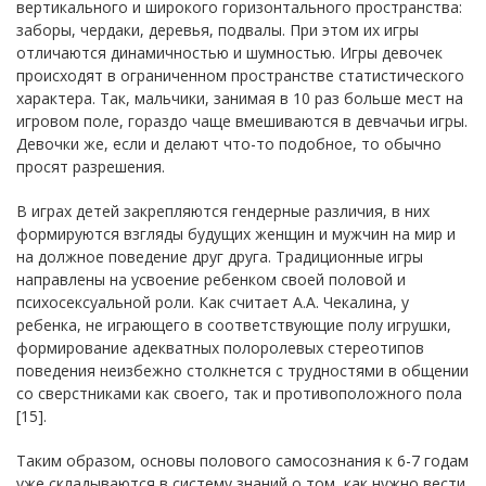
вертикального и широкого горизонтального пространства:
заборы, чердаки, деревья, подвалы. При этом их игры
отличаются динамичностью и шумностью. Игры девочек
происходят в ограниченном пространстве статистического
характера. Так, мальчики, занимая в 10 раз больше мест на
игровом поле, гораздо чаще вмешиваются в девчачьи игры.
Девочки же, если и делают что-то подобное, то обычно
просят разрешения.
В играх детей закрепляются гендерные различия, в них
формируются взгляды будущих женщин и мужчин на мир и
на должное поведение друг друга. Традиционные игры
направлены на усвоение ребенком своей половой и
психосексуальной роли. Как считает А.А. Чекалина, у
ребенка, не играющего в соответствующие полу игрушки,
формирование адекватных полоролевых стереотипов
поведения неизбежно столкнется с трудностями в общении
со сверстниками как своего, так и противоположного пола
[15].
Таким образом, основы полового самосознания к 6-7 годам
уже складываются в систему знаний о том, как нужно вести