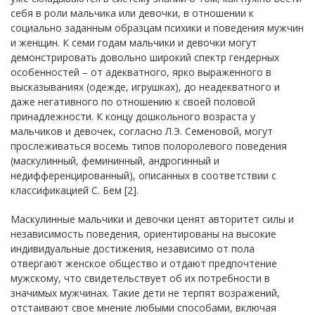
себя в роли мальчика или девочки, в отношении к
социально заданным образцам психики и поведения мужчин
и женщин. К семи годам мальчики и девочки могут
демонстрировать довольно широкий спектр гендерных
особенностей – от адекватного, ярко выраженного в
высказываниях (одежде, игрушках), до неадекватного и
даже негативного по отношению к своей половой
принадлежности. К концу дошкольного возраста у
мальчиков и девочек, согласно Л.Э. Семеновой, могут
прослеживаться восемь типов полоролевого поведения
(маскулинный, фемининный, андрогинный и
недифференцированный), описанных в соответствии с
классификацией С. Бем [2].
Маскулинные мальчики и девочки ценят авторитет силы и
независимость поведения, ориентированы на высокие
индивидуальные достижения, независимо от пола
отвергают женское общество и отдают предпочтение
мужскому, что свидетельствует об их потребности в
значимых мужчинах. Такие дети не терпят возражений,
отстаивают свое мнение любыми способами, включая