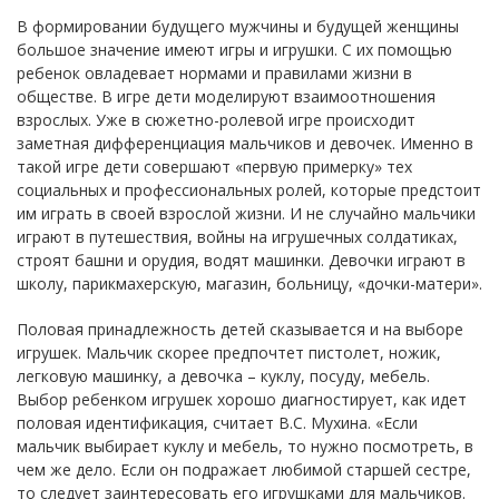
В формировании будущего мужчины и будущей женщины
большое значение имеют игры и игрушки. С их помощью
ребенок овладевает нормами и правилами жизни в
обществе. В игре дети моделируют взаимоотношения
взрослых. Уже в сюжетно-ролевой игре происходит
заметная дифференциация мальчиков и девочек. Именно в
такой игре дети совершают «первую примерку» тех
социальных и профессиональных ролей, которые предстоит
им играть в своей взрослой жизни. И не случайно мальчики
играют в путешествия, войны на игрушечных солдатиках,
строят башни и орудия, водят машинки. Девочки играют в
школу, парикмахерскую, магазин, больницу, «дочки-матери».
Половая принадлежность детей сказывается и на выборе
игрушек. Мальчик скорее предпочтет пистолет, ножик,
легковую машинку, а девочка – куклу, посуду, мебель.
Выбор ребенком игрушек хорошо диагностирует, как идет
половая идентификация, считает В.С. Мухина. «Если
мальчик выбирает куклу и мебель, то нужно посмотреть, в
чем же дело. Если он подражает любимой старшей сестре,
то следует заинтересовать его игрушками для мальчиков.