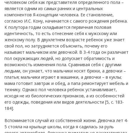
человеком себя как представителя определенного пола –
является одним из самых ранних и центральных
компонентов Я-концепции человека. Ее становление,
согласно И.С. Кону, начинается с самого рождения ребенка.
К полутора годам складывается первичная половая
идентичность, то есть отнесение себя к мужскому или
женскому полу. В двухлетнем возрасте ребенок уже знает
свой пол, но затрудняется объяснить, почему его
называют мальчиком или девочкой. В 3-4 года он различает
пол окружающих людей, но допускает обратимость и
возможность изменения пола. Сравнивая себя с другими
людьми, он узнает, что мальчики носят брюки, а девочки –
платья; мальчики играют в машинки, а девочки – в куклы;
мама готовит завтрак и обед, а папа ремонтирует мебель и
технику. Однако пол человека ребенок устанавливает,
исходя не из биологических признаков, а из особенностей
его одежды, поведения или видов деятельности [5, с. 183-
184].
Вспоминается случай из собственной жизни. Девочка лет 4-
5 стояла на крыльце школы, когда я садилась за руль
своего автомобиля. Девчушка внимательно рассматривала