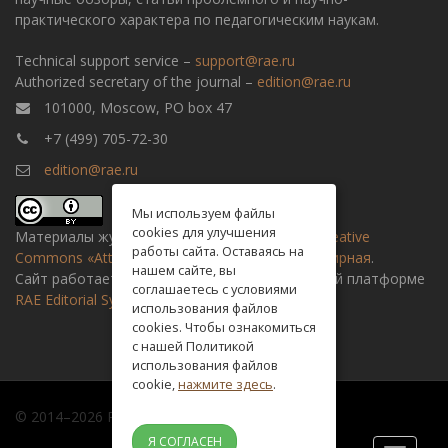
практического характера по педагогическим наукам.
Technical support service –
support@rae.ru
Authorized secretary of the journal –
edition@rae.ru
101000, Moscow, PO box 47
+7 (499) 705-72-30
edition@rae.ru
Мы используем файлы
cookies для улучшения
Материалы журнала доступны по
лицензии Creative
работы сайта. Оставаясь на
Commons «Attribution» («Атрибуция») 4.0 Всемирная
.
нашем сайте, вы
Сайт работает на универсальной издательской платформе
соглашаетесь с условиями
RAE Editorial System
использования файлов
cookies. Чтобы ознакомиться
с нашей Политикой
использования файлов
cookie,
нажмите здесь
.
© 2014–2026 Russian academy of natural history
Я СОГЛАСЕН