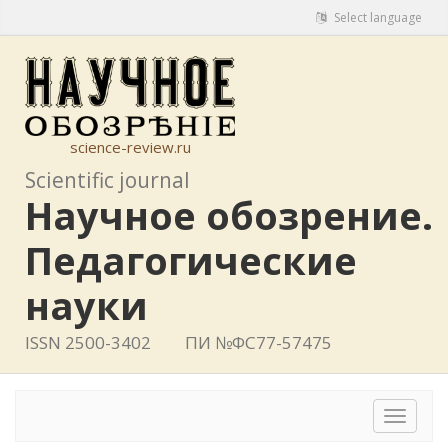
Select language
science-review.ru
Scientific journal
Научное обозрение.
Педагогические
науки
ISSN 2500-3402
ПИ №ФС77-57475
Toggle
navigat