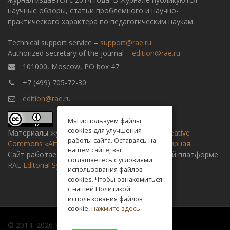
научные обзоры, статьи проблемного и научно-
практического характера по педагогическим наукам.
Technical support service –
support@rae.ru
Authorized secretary of the journal –
edition@rae.ru
101000, Moscow, PO box 47
+7 (499) 705-72-30
edition@rae.ru
Мы используем файлы
cookies для улучшения
Материалы журнала доступны по
лицензии Creative
работы сайта. Оставаясь на
Commons «Attribution» («Атрибуция») 4.0 Всемирная
.
нашем сайте, вы
Сайт работает на универсальной издательской платформе
соглашаетесь с условиями
RAE Editorial System
использования файлов
cookies. Чтобы ознакомиться
с нашей Политикой
использования файлов
cookie,
нажмите здесь
.
© 2014–2026 Russian academy of natural history