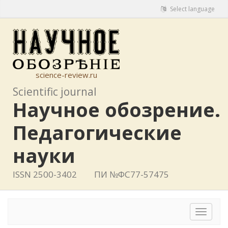
Select language
science-review.ru
Scientific journal
Научное обозрение.
Педагогические
науки
ISSN 2500-3402
ПИ №ФС77-57475
Toggle
navigat