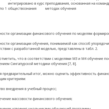
интегрировано в курс
преподавания, основанная на команд
по 1
обществознания
методах обучения
ности организации финансового обучения по моделям формиро
ности организации обучения, понимаемой как способ упорядочи
ствии с разработанной моделью, представлены в табл. 2.
тметить, что в соответствии с моделями М3 и М4 обучение пос
нием Сингапурской методики обучения [7, 8].
я предварительный итог, можно оценить эффективность финанс
щим критериям:
тво внедрения в учебный процесс;
ечение массовости финансового обучения;
печение усвоения школьниками обучающей программы.