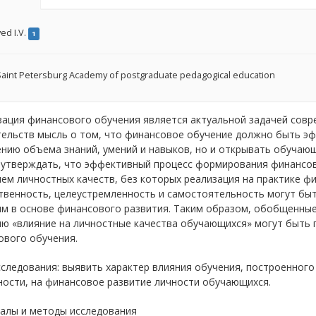
ed I.V.
1
aint Petersburg Academy of postgraduate pedagogical education
зация финансового обучения является актуальной задачей совр
ельств мысль о том, что финансовое обучение должно быть эфф
нию объема знаний, умений и навыков, но и открывать обучаю
утверждать, что эффективный процесс формирования финансо
ем личностных качеств, без которых реализация на практике ф
твенность, целеустремленность и самостоятельность могут бы
м в основе финансового развития. Таким образом, обобщенные
ию «влияние на личностные качества обучающихся» могут быть
ового обучения.
сследования: выявить характер влияния обучения, построенно
ности, на финансовое развитие личности обучающихся.
алы и методы исследования