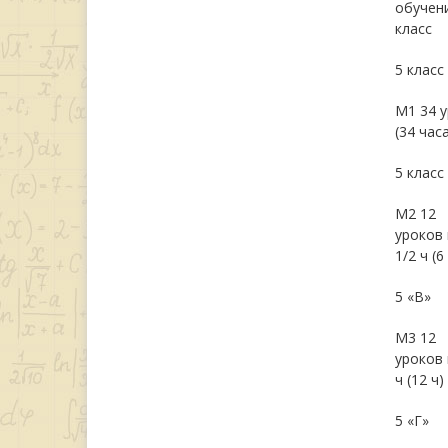
обучен
класс
5 класс
М1 34 у
(34 часа
5 класс
М2 12
уроков
1/2 ч (6
5 «В»
М3 12
уроков 
ч (12 ч)
5 «Г»