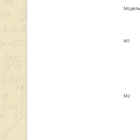
Модел
М1
М2