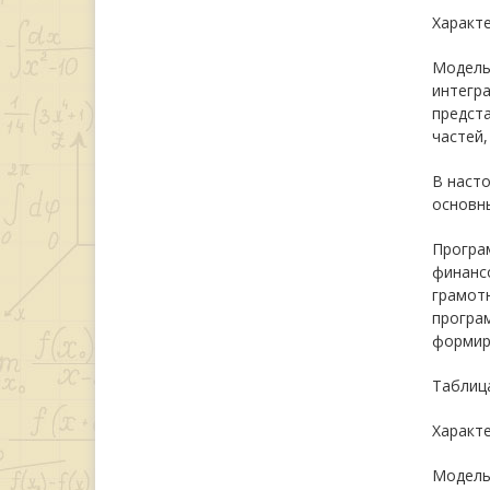
Характ
Модель
интегр
предст
частей,
В насто
основны
Програм
финансо
грамотн
програм
формир
Таблиц
Характ
Модел