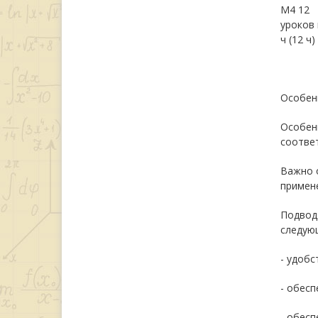
М4 12
уроков 
ч (12 ч)
Особен
Особен
соответ
Важно о
примене
Подвод
следую
- удобс
- обесп
- обес