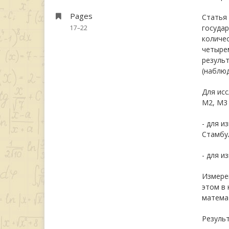
Pages
Статья 
государ
17–22
количес
четыре
резуль
(наблюд
Для ис
М2, М3
- для и
Стамбул
- для и
Измерен
этом в 
матема
Результ