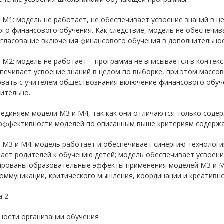
М1: модель не работает, не обеспечивает усвоение знаний в це
го финансового обучения. Как следствие, модель не обеспечив
огласование включения финансового обучения в дополнительно
 М2: модель не работает – программа не вписывается в контек
печивает усвоение знаний в целом по выборке, при этом массо
овать с учителем обществознания включение финансового обуче
ительно.
единяем модели М3 и М4, так как они отличаются только содер
 эффективности моделей по описанным выше критериям содержа
 М3 и М4: модель работает и обеспечивает синергию технолог
ает родителей к обучению детей; модель обеспечивает усвоени
ированы образовательные эффекты применения моделей М3 и М4
коммуникации, критического мышления, координации и креативнос
а 2
ности организации обучения