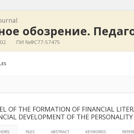
journal
ное обозрение. Педаг
402
ПИ №ФС77-57475
LES
L OF THE FORMATION OF FINANCIAL LITE
NCIAL DEVELOPMENT OF THE PERSONALITY
HORS
FILES
ABSTRACT
KEYWORDS
REFER