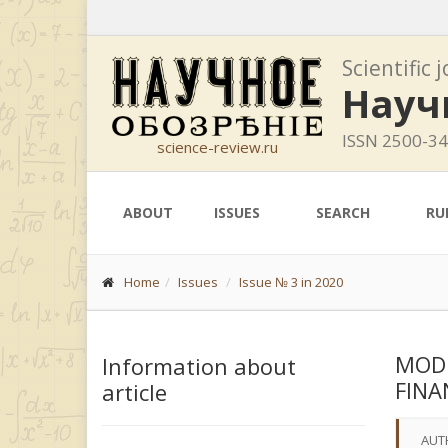
Scientific 
Науч
ISSN 2500-3
science-review.ru
ABOUT
ISSUES
SEARCH
RU
Home
Issues
Issue № 3 in 2020
MODE
Information about
FINA
article
AUT