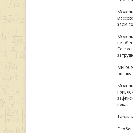
Модель 
массово
этом с
Модель
не обес
Соглас
затрудн
Мы объ
оценку
Модель
привлек
зафикс
века»: 
Таблиц
Особен