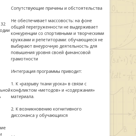
Сопутствующие причины и обстоятельства
Не обеспечивает массовость: на фоне
 32
общей перегруженности не выдерживает
годии
конкуренции со спортивными и творческими
кружками и репетиторами: обучающиеся не
выбирают внеурочную деятельность для
повышения уровня своей финансовой
грамотности
Интеграция программы приводит:
1. К «разрыву ткани урока» в связи с
льной
конфликтом «методов» и «содержания»
ь
материала.
и
2. К возникновению когнитивного
диссонанса у обучающихся
ние
и