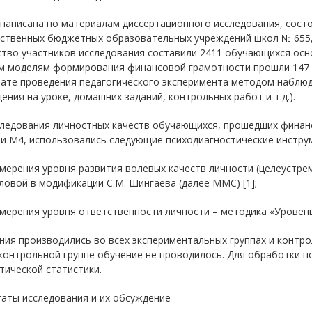
написана по материалам диссертационного исследования, состоя
ственных бюджетных образовательных учреждений школ № 655, 6
тво участников исследования составили 2411 обучающихся осно
м моделям формирования финансовой грамотности прошли 147 
тате проведения педагогического эксперимента методом наблюд
ения на уроке, домашних заданий, контрольных работ и т.д.).
следования личностных качеств обучающихся, прошедших финан
 и М4, использовались следующие психодиагностические инстру
змерения уровня развития волевых качеств личности (целеустре
овой в модификации С.М. Шингаева (далее ММС) [1];
змерения уровня ответственности личности – методика «Уровень
ия производились во всех экспериментальных группах и контрол
контрольной группе обучение не проводилось. Для обработки 
тической статистики.
аты исследования и их обсуждение