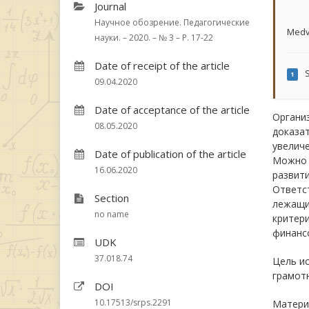
Journal
Научное обозрение. Педагогические
Medv
науки. – 2020. – № 3 – P. 17-22
Date of receipt of the article
S
1
09.04.2020
Date of acceptance of the article
Органи
08.05.2020
доказат
увеличе
Date of publication of the article
Можно 
16.06.2020
развити
Ответс
Section
лежащи
no name
критер
финанс
UDK
37.018.74
Цель и
грамот
DOI
10.17513/srps.2291
Матери