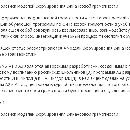
еристики моделей формирования финансовой грамотности
 формирования финансовой грамотности – это теоретический к
ации обучающей программы по финансовой грамотности в учебн
авляющая собой совокупность взаимосвязанных, взаимодейству
 таких как способ интеграции в учебный процесс; технология о
ящей статье рассматриваются 4 модели формирования финансов
е характеристики.
мы А1 и А3 являются авторскими разработками, созданными в 
вому воспитанию российских школьников [3]; программа А2 ра
ости И.В. Липсица и Е.А. Вигдорчик [4], в ней акцент сделан на
м А2 и А3 осуществлена в курс обществознания для пятого кла
ования финансовой грамотности будет посвящена отдельная ст
а 1
еристики моделей формирования финансовой грамотности
ь