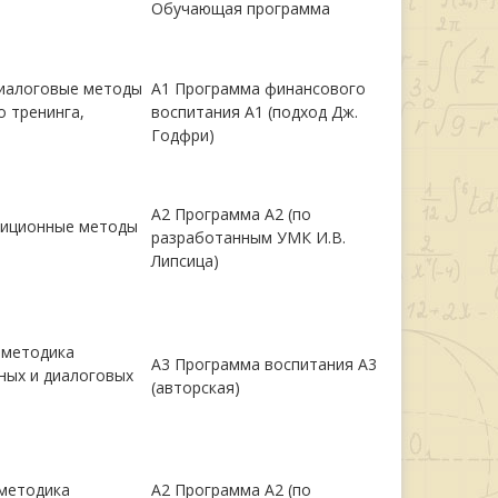
Обучающая программа
диалоговые методы
А1 Программа финансового
о тренинга,
воспитания А1 (подход Дж.
Годфри)
А2 Программа А2 (по
диционные методы
разработанным УМК И.В.
Липсица)
 методика
А3 Программа воспитания А3
ных и диалоговых
(авторская)
 методика
А2 Программа А2 (по