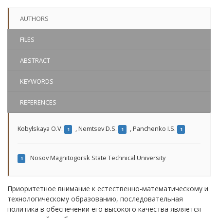
AUTHORS
FILES
ABSTRACT
KEYWORDS
REFERENCES
Kobylskaya O.V.
,
Nemtsev D.S.
,
Panchenko I.S.
1
1
1
Nosov Magnitogorsk State Technical University
1
Приоритетное внимание к естественно-математическому и
технологическому образованию, последовательная
политика в обеспечении его высокого качества является