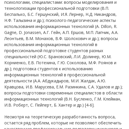
психологами, специалистами: вопросы моделирования и
технологизации профессиональной подготовки (В.П.
Беспалько, Б.С. Гершунский, И.Я. Лернер, Н.Д. Никандров,
Н.Ф. Талызина и др.); психолого-педагогические аспекты
использования информационных технологий (A. Dillon, R.
Gagne, D. Jonassen, А.Г. Гейн, А.П. Ершов, М.П. Лапчик, А.А.
Леонтьев, В.М. Монахов, В.Ф. Шолохович и др.); вопросы
использования информационных технологий в
профессиональной подготовке студентов разных
специальностей (Ю.С. Брановский, Л.И. Долинер, Ю.М.
Корниенко, Е.В. Потехина, Г.Ю. Соколова, М.Ф. Роянов и
др.); подготовка студентов к использованию
информационных технологий в профессиональной
деятельности (А.А. Абдукадыров, М.И. Жалдак, А.Ю.
Кравцова, И.В. Марусева, Е.М. Разинкина, С.А. Удалов и др.);
вопросы подготовки современных специалистов в области
информационных технологий (В.Н. Бусленко, Г.М. Клейман,
И.В. Роберт, С. Пейперт, Б. Хантер и др.) [4-6].
Несмотря на теоретическую разработанность вопроса,
остается ряд проблем, которые не позволяют обеспечить
качественную профессиональную подготовку инженеров и