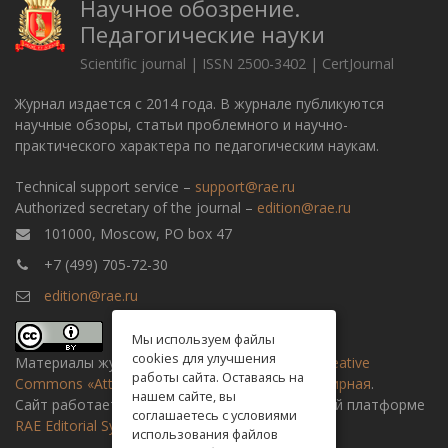
Научное обозрение.
Педагогические науки
Scientific journal | ISSN 2500-3402 | CertJournal
Журнал издается с 2014 года. В журнале публикуются
научные обзоры, статьи проблемного и научно-
практического характера по педагогическим наукам.
Technical support service –
support@rae.ru
Authorized secretary of the journal –
edition@rae.ru
101000, Moscow, PO box 47
+7 (499) 705-72-30
edition@rae.ru
Мы используем файлы
cookies для улучшения
Материалы журнала доступны по
лицензии Creative
работы сайта. Оставаясь на
Commons «Attribution» («Атрибуция») 4.0 Всемирная
.
нашем сайте, вы
Сайт работает на универсальной издательской платформе
соглашаетесь с условиями
RAE Editorial System
использования файлов