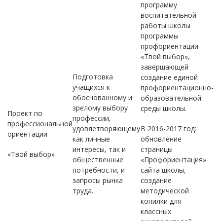
программу
воспитательной
работы школы
программы
профориентации
«Твой выбор»,
завершающей
Подготовка
создание единой
учащихся к
профориентационно-
обоснованному и
образовательной
зрелому выбору
среды школы.
Проект по
профессии,
профессиональной
удовлетворяющему
В 2016-2017 год:
ориентации
как личные
обновление
интересы, так и
страницы
«Твой выбор»
общественные
«Профориентация»
потребности, и
сайта школы,
запросы рынка
создание
труда.
методической
копилки для
классных