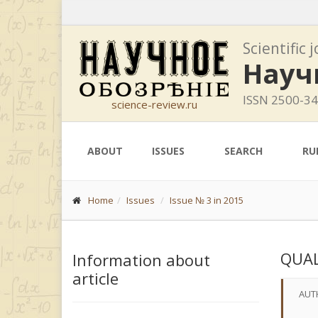
Scientific 
Науч
ISSN 2500-3
science-review.ru
ABOUT
ISSUES
SEARCH
RU
Home
Issues
Issue № 3 in 2015
QUAL
Information about
article
AUT