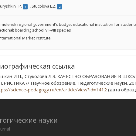
ryshkin I.P.
,
Stucolova L.Z.
1
2
molensk regional government’s budget educational institution for students 
ectional) boarding school VII-VIII species
nternational Market Institute
иографическая ссылка
шкин И.П., Стуколова Л.З. КАЧЕСТВО ОБРАЗОВАНИЯ В Ш
ЕРИСТИКА // Научное обозрение. Педагогические науки. 2015
tps://science-pedagogy.ru/en/article/view?id=1412
(дата обраще
гогические науки
ournal