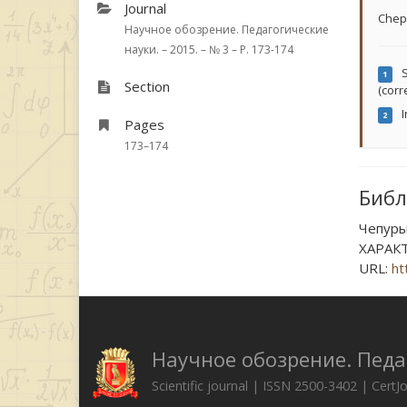
Journal
Chepu
Научное обозрение. Педагогические
науки. – 2015. – № 3 – P. 173-174
S
1
Section
(corr
I
2
Pages
173–174
Библ
Чепуры
ХАРАКТ
URL:
ht
Научное обозрение. Педа
Scientific journal | ISSN 2500-3402 | CertJ