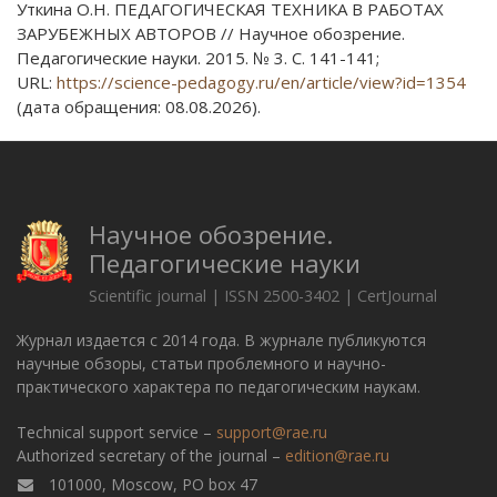
Уткина О.Н. ПЕДАГОГИЧЕСКАЯ ТЕХНИКА В РАБОТАХ
ЗАРУБЕЖНЫХ АВТОРОВ // Научное обозрение.
Педагогические науки. 2015. № 3. С. 141-141;
URL:
https://science-pedagogy.ru/en/article/view?id=1354
(дата обращения: 08.08.2026).
Научное обозрение.
Педагогические науки
Scientific journal | ISSN 2500-3402 | CertJournal
Журнал издается с 2014 года. В журнале публикуются
научные обзоры, статьи проблемного и научно-
практического характера по педагогическим наукам.
Technical support service –
support@rae.ru
Authorized secretary of the journal –
edition@rae.ru
101000, Moscow, PO box 47