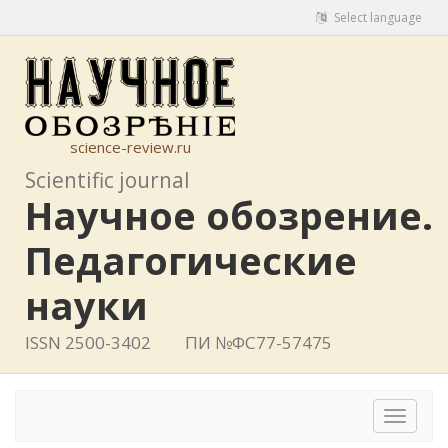
Select language
science-review.ru
Scientific journal
Научное обозрение.
Педагогические
науки
ISSN 2500-3402
ПИ №ФС77-57475
Toggle
navigat