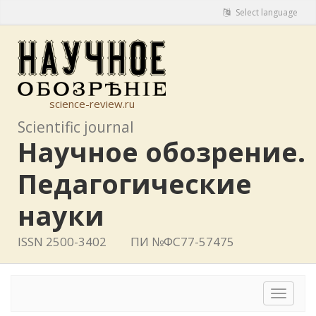
Select language
science-review.ru
Scientific journal
Научное обозрение.
Педагогические
науки
ISSN 2500-3402
ПИ №ФС77-57475
Toggle
navigat