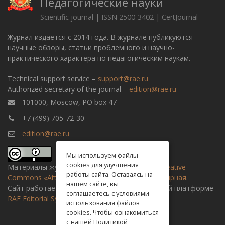
Педагогические науки
Scientific journal | ISSN 2500-3402 | CertJournal
Журнал издается с 2014 года. В журнале публикуются
научные обзоры, статьи проблемного и научно-
практического характера по педагогическим наукам.
Technical support service –
support@rae.ru
Authorized secretary of the journal –
edition@rae.ru
101000, Moscow, PO box 47
+7 (499) 705-72-30
edition@rae.ru
Мы используем файлы
cookies для улучшения
Материалы журнала доступны по
лицензии Creative
работы сайта. Оставаясь на
Commons «Attribution» («Атрибуция») 4.0 Всемирная
.
нашем сайте, вы
Сайт работает на универсальной издательской платформе
соглашаетесь с условиями
RAE Editorial System
использования файлов
cookies. Чтобы ознакомиться
с нашей Политикой