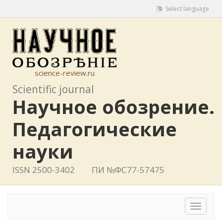
Select language
science-review.ru
Scientific journal
Научное обозрение.
Педагогические
науки
ISSN 2500-3402
ПИ №ФС77-57475
Toggle
navigat