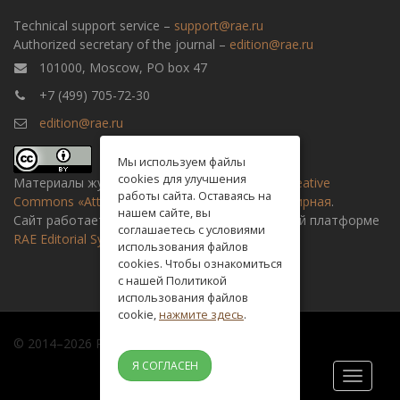
Technical support service –
support@rae.ru
Authorized secretary of the journal –
edition@rae.ru
101000, Moscow, PO box 47
+7 (499) 705-72-30
edition@rae.ru
Мы используем файлы
cookies для улучшения
Материалы журнала доступны по
лицензии Creative
работы сайта. Оставаясь на
Commons «Attribution» («Атрибуция») 4.0 Всемирная
.
нашем сайте, вы
Сайт работает на универсальной издательской платформе
соглашаетесь с условиями
RAE Editorial System
использования файлов
cookies. Чтобы ознакомиться
с нашей Политикой
использования файлов
cookie,
нажмите здесь
.
© 2014–2026 Russian academy of natural history
Я СОГЛАСЕН
Toggle
navigati