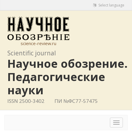
Select language
science-review.ru
Scientific journal
Научное обозрение.
Педагогические
науки
ISSN 2500-3402
ПИ №ФС77-57475
Toggle
navigat