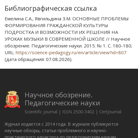
Библиографическая ссылка
Емелина С.А., Явгильдина З.М. ОСНОВНЫЕ ПРОБЛЕМЫ
ФОРМИРОВАНИЯ ГРАЖДАНСКОЙ КУЛЬТУРЫ
ПОДРОСТКА И ВОЗМОЖНОСТИ ИХ РЕШЕНИЯ НА
УРОКАХ МУЗЫКИ В СОВРЕМЕННОЙ ШКОЛЕ // Научное
обозрение. Педагогические науки. 2015. № 1. С. 180-180;
URL:
https://science-pedagogy.ru/en/article/view?id=807
(дата обращения: 07.08.2026).
Научное обозрение.
Педагогические науки
Scientific journal | ISSN 2500-3402 | CertJournal
Журнал издается с 2014 года. В журнале публикуются
научные обзоры, статьи проблемного и научно-
практического характера по педагогическим наукам.