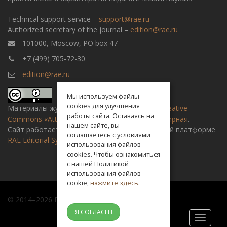
Technical support service –
support@rae.ru
Authorized secretary of the journal –
edition@rae.ru
101000, Moscow, PO box 47
+7 (499) 705-72-30
edition@rae.ru
Мы используем файлы
cookies для улучшения
Материалы журнала доступны по
лицензии Creative
работы сайта. Оставаясь на
Commons «Attribution» («Атрибуция») 4.0 Всемирная
.
нашем сайте, вы
Сайт работает на универсальной издательской платформе
соглашаетесь с условиями
RAE Editorial System
использования файлов
cookies. Чтобы ознакомиться
с нашей Политикой
использования файлов
cookie,
нажмите здесь
.
© 2014–2026 Russian academy of natural history
Я СОГЛАСЕН
Toggle