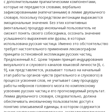
с дополнительными прагматическими компонентами,
которые не передаются словами, вербально
зафиксированными (напечатанными) в лемме двуязычного
словаря, поскольку посредством интонации выражаются
эмоциональные значения. Без этих когнитивных
(ментальных) процедур иноязычный пользователь не
сможет понять своего собеседника, осознать значение
услышанного выражения или фразы, в которых
использована русская частица. Именно это обстоятельство
требует настоятельного применения лексикографом
принципа остенсивной экспликации русских частиц.
Предложенный А.С. Цоем термин принцип индуцирования
визуального и слухового каналов языковой личности [6, с.
9], как представляется, указывает только на начальный
этап работы органов чувств (зрительного и слухового) в
процессе усвоения слов, не учитывает саму процедуру
работы нейронов головного мозга по комплексному
усвоению русских частиц и его прогнозируемый результат.
Лемма двуязычного словаря, следовательно, должна
обеспечивать иноязычному пользователю доступ к
понятию описываемой единицы, в котором содержится
знание конвенционализированное, экстралингвистическое.