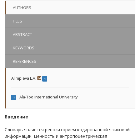
AUTHORS
FILES
ABSTRACT
KEYWORDS
REFERENCES
Alimpieva L.V.
1
Ala-Too International University
1
Введение
Словарь является репозиторием кодированной языковой
информации. Ценность и антропоцентрическая