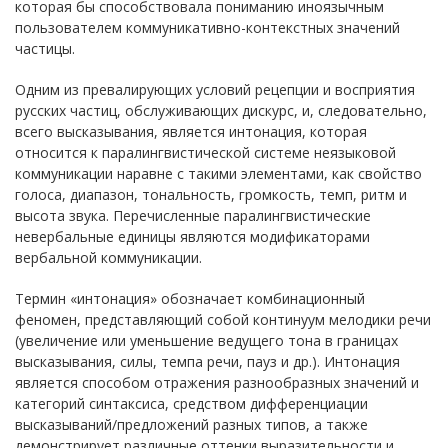
которая бы способствовала пониманию иноязычным
пользователем коммуникативно-контекстных значений
частицы.
Одним из превалирующих условий рецепции и восприятия
русских частиц, обслуживающих дискурс, и, следовательно,
всего высказывания, является интонация, которая
относится к паралингвистической системе неязыковой
коммуникации наравне с такими элементами, как свойство
голоса, диапазон, тональность, громкость, темп, ритм и
высота звука. Перечисленные паралингвистические
невербальные единицы являются модификаторами
вербальной коммуникации.
Термин «интонация» обозначает комбинационный
феномен, представляющий собой континуум мелодики речи
(увеличение или уменьшение ведущего тона в границах
высказывания, силы, темпа речи, пауз и др.). Интонация
является способом отражения разнообразных значений и
категорий синтаксиса, средством дифференциации
высказываний/предложений разных типов, а также
демонстрирует различные оттенки выразительности и