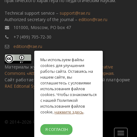
практического характера по педагогическим наукам.
Technical support service –
support@rae.ru
Authorized secretary of the journal –
edition@rae.ru
101000, Moscow, PO box 47
+7 (499) 705-72-30
edition@rae.ru
Мы используем файлы
cookies для улучшения
Материалы журнала доступны по
лицензии Creative
работы сайта. Оставаясь на
Commons «Attribution» («Атрибуция») 4.0 Всемирная
.
нашем сайте, вы
Сайт работает на универсальной издательской платформе
соглашаетесь с условиями
RAE Editorial System
использования файлов
cookies. Чтобы ознакомиться
с нашей Политикой
использования файлов
cookie,
нажмите здесь
.
© 2014–2026 Russian academy of natural history
Я СОГЛАСЕН
Toggle