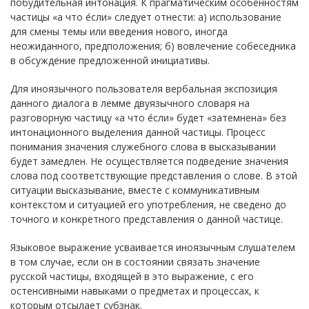
побудительная интонация. К прагматическим особенностям
частицы «а что е́сли» следует отнести: а) использование
для смены темы или введения нового, иногда
неожиданного, предположения; б) вовлечение собеседника
в обсуждение предложенной инициативы.
Для иноязычного пользователя вербальная экспозиция
данного диалога в лемме двуязычного словаря на
разговорную частицу «а что е́сли» будет «затемнена» без
интонационного выделения данной частицы. Процесс
понимания значения служебного слова в высказывании
будет замедлен. Не осуществляется подведение значения
слова под соответствующие представления о слове. В этой
ситуации высказывание, вместе с коммуникативным
контекстом и ситуацией его употребления, не сведено до
точного и конкретного представления о данной частице.
Языковое выражение усваивается иноязычным слушателем
в том случае, если он в состоянии связать значение
русской частицы, входящей в это выражение, с его
остенсивными навыками о предметах и процессах, к
которым отсылает субзнак.