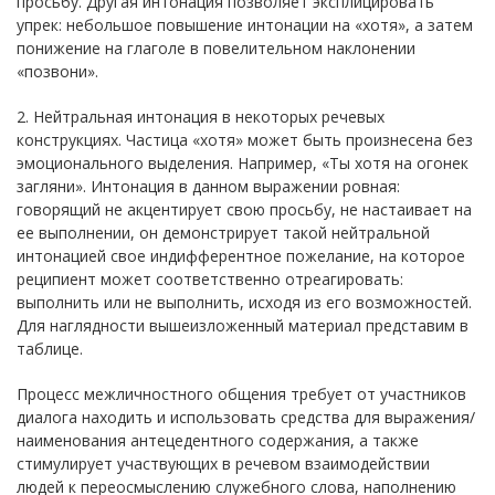
просьбу. Другая интонация позволяет эксплицировать
упрек: небольшое повышение интонации на «хотя», а затем
понижение на глаголе в повелительном наклонении
«позвони».
2. Нейтральная интонация в некоторых речевых
конструкциях. Частица «хотя» может быть произнесена без
эмоционального выделения. Например, «Ты хотя на огонек
загляни». Интонация в данном выражении ровная:
говорящий не акцентирует свою просьбу, не настаивает на
ее выполнении, он демонстрирует такой нейтральной
интонацией свое индифферентное пожелание, на которое
реципиент может соответственно отреагировать:
выполнить или не выполнить, исходя из его возможностей.
Для наглядности вышеизложенный материал представим в
таблице.
Процесс межличностного общения требует от участников
диалога находить и использовать средства для выражения/
наименования антецедентного содержания, а также
стимулирует участвующих в речевом взаимодействии
людей к переосмыслению служебного слова, наполнению