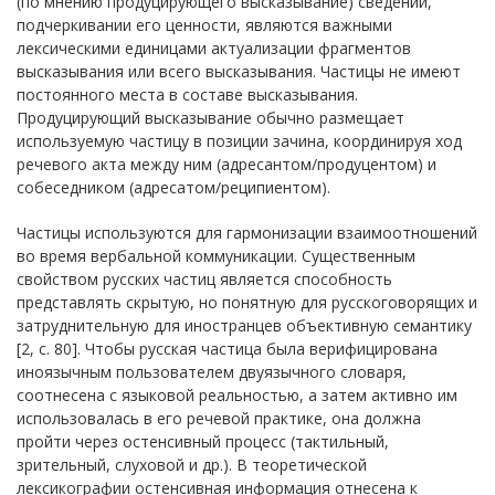
(по мнению продуцирующего высказывание) сведении,
подчеркивании его ценности, являются важными
лексическими единицами актуализации фрагментов
высказывания или всего высказывания. Частицы не имеют
постоянного места в составе высказывания.
Продуцирующий высказывание обычно размещает
используемую частицу в позиции зачина, координируя ход
речевого акта между ним (адресантом/продуцентом) и
собеседником (адресатом/реципиентом).
Частицы используются для гармонизации взаимоотношений
во время вербальной коммуникации. Существенным
свойством русских частиц является способность
представлять скрытую, но понятную для русскоговорящих и
затруднительную для иностранцев объективную семантику
[2, с. 80]. Чтобы русская частица была верифицирована
иноязычным пользователем двуязычного словаря,
соотнесена с языковой реальностью, а затем активно им
использовалась в его речевой практике, она должна
пройти через остенсивный процесс (тактильный,
зрительный, слуховой и др.). В теоретической
лексикографии остенсивная информация отнесена к