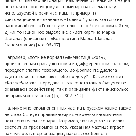
является именно интонация. Различные оттенки интонации
позволяют говорящему детерминировать семантику
используемой в речи частицы. Например: 1)
«интонационное членение»: «Только / учителю этого не
напоминайте» – «Только учителю этого / не напоминайте»;
2) «интонационное выделение»: «Вот картина Марка
Шагала» (описание) – «Вот картина Марка Шагала»
(напоминание) [4, с. 96–97].
Например, «Хоть не ворчал бы!» Частица «хоть»,
произнесенная приглушенным и индифферентным голосом,
передает апатию говорящего. Во фрагменте диалога
«Дети-то хоть помогают тебе по дому? – Как жe!» ответ
«Как жe!» может передавать как констатацию (разумеется,
оказывают содействие), так и отрицание факта (нисколько
не принимают участие) [5, с. 307–312].
Наличие многокомпонентных частиц в русском языке также
не способствует правильному их усвоению иноязычным
пользователем словаря. Например, частица «а что если»
состоит из трех компонентов. Указанная частица играет
важную роль в организации диалога, особенно в