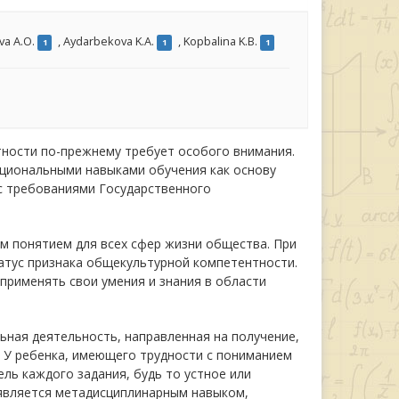
a A.O.
,
Aydarbekova K.A.
,
Kopbalina K.B.
1
1
1
ности по-прежнему требует особого внимания.
циональными навыками обучения как основу
с требованиями Государственного
 понятием для всех сфер жизни общества. При
атус признака общекультурной компетентности.
рименять свои умения и знания в области
ьная деятельность, направленная на получение,
. У ребенка, имеющего трудности с пониманием
ель каждого задания, будь то устное или
 является метадисциплинарным навыком,