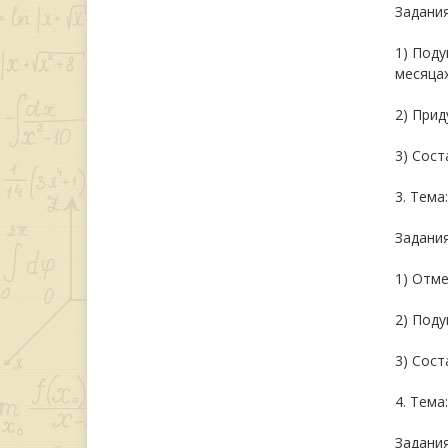
Задания
1) Поду
месяцах
2) При
3) Сост
3. Тема
Задания
1) Отме
2) Поду
3) Сост
4. Тема
Задания