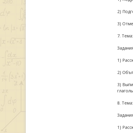
2) Подг
3) Отме
7. Тема
Задания
1) Расс
2) Объя
3) Выпи
глагол
8. Тема
Задания
1) Расс