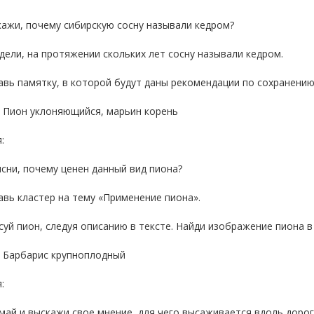
кажи, почему сибирскую сосну называли кедром?
дели, на протяжении скольких лет сосну называли кедром.
авь памятку, в которой будут даны рекомендации по сохранению
: Пион уклоняющийся, марьин корень
:
сни, почему ценен данный вид пиона?
авь кластер на тему «Применение пиона».
суй пион, следуя описанию в тексте. Найди изображение пиона в
: Барбарис крупноплодный
:
май и выскажи свое мнение, для чего высаживается вдоль дорог,