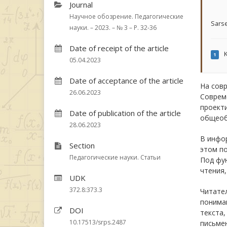
Journal
Научное обозрение. Педагогические
Sars
науки. – 2023. – № 3 – P. 32-36
Date of receipt of the article
K
1
05.04.2023
Date of acceptance of the article
На сов
26.06.2023
Соврем
проект
Date of publication of the article
общеобя
28.06.2023
В инфо
Section
этом п
Педагогические науки. Статьи
Под фу
чтения,
UDK
372.8:373.3
Читател
пониман
DOI
текста,
10.17513/srps.2487
письме