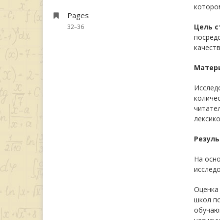
котором
Pages
Цель 
32–36
посред
качеств
Матер
Исслед
количе
читате
лексик
Резуль
На осн
исследо
Оценка
школ п
обучаю