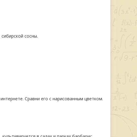
 сибирской сосны.
 интернете. Сравни его с нарисованным цветком.
 культивируется в садах и парках барбарис.