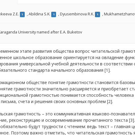
ekeeva Z.E.
,
Abildina S.K.
,
Dyusembinova R.K.
,
Mukhametzhanov
1
1
1
araganda University named after E.A. Buketov
ременном этапе развития общества вопрос читательской грамот
енное школьное образование ориентируется на овладение функ
ирования универсальной учебной деятельности в соответствии 
зательного стандарта начального образования [1].
рмационном обществе понятие грамотности становится базовым
онятие грамотности значительно расширяется и приобретает ст
нкциональной грамотностью понимается способность человека п
 письма, счета и решения своих основных проблем [2].
ьская грамотность – это коммуникативная языково-познавател
ие, реконструкцию и осовременивание прочитанного текста [3]
 обязательно будут трудности с чтением: ведь текст – главная ц
нное. Поэтому важно отметить, что читательская грамотность