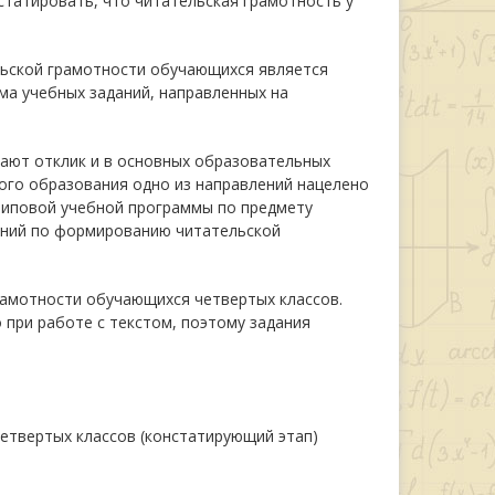
статировать, что читательская грамотность у
ьской грамотности обучающихся является
ма учебных заданий, направленных на
ют отклик и в основных образовательных
ого образования одно из направлений нацелено
Типовой учебной программы по предмету
даний по формированию читательской
амотности обучающихся четвертых классов.
при работе с текстом, поэтому задания
етвертых классов (констатирующий этап)