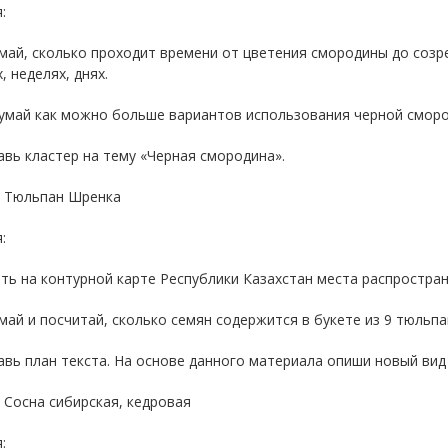
:
май, сколько проходит времени от цветения смородины до созр
, неделях, днях.
думай как можно больше вариантов использования черной сморо
авь кластер на тему «Черная смородина».
: Тюльпан Шренка
:
ть на контурной карте Республики Казахстан места распростра
май и посчитай, сколько семян содержится в букете из 9 тюльпа
авь план текста. На основе данного материала опиши новый вид
: Сосна сибирская, кедровая
: