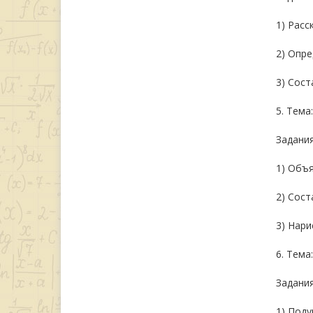
1) Расс
2) Опре
3) Сост
5. Тема
Задания
1) Объя
2) Сост
3) Нари
6. Тема
Задания
1) Поду