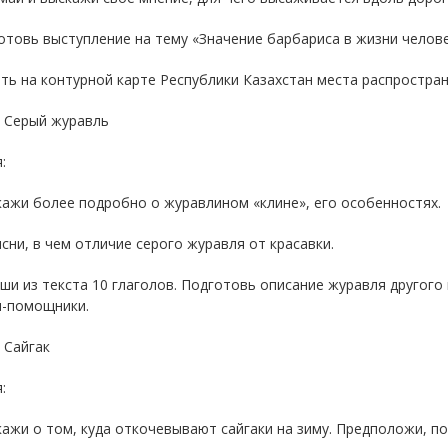
отовь выступление на тему «Значение барбариса в жизни челове
ть на контурной карте Республики Казахстан места распростра
: Серый журавль
:
кажи более подробно о журавлином «клине», его особенностях.
сни, в чем отличие серого журавля от красавки.
ши из текста 10 глаголов. Подготовь описание журавля другого
ы-помощники.
: Сайгак
:
кажи о том, куда откочевывают сайгаки на зиму. Предположи, по