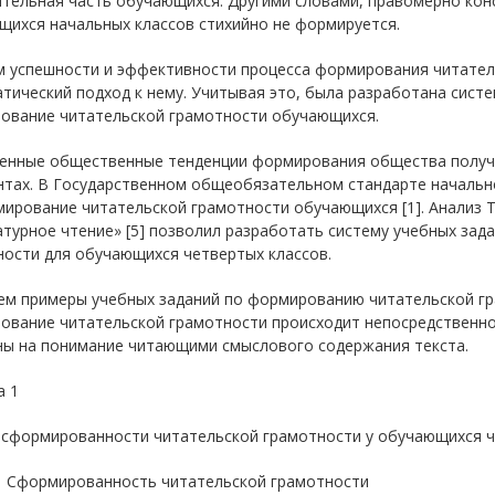
тельная часть обучающихся. Другими словами, правомерно кон
щихся начальных классов стихийно не формируется.
м успешности и эффективности процесса формирования читател
тический подход к нему. Учитывая это, была разработана систе
ование читательской грамотности обучающихся.
енные общественные тенденции формирования общества получа
нтах. В Государственном общеобязательном стандарте начальн
мирование читательской грамотности обучающихся [1]. Анализ 
турное чтение» [5] позволил разработать систему учебных за
ности для обучающихся четвертых классов.
ем примеры учебных заданий по формированию читательской гр
ование читательской грамотности происходит непосредственно 
ны на понимание читающими смыслового содержания текста.
а 1
 сформированности читательской грамотности у обучающихся ч
Сформированность читательской грамотности