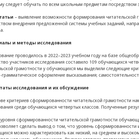
у следует обучать по всем школьным предметам посредством за
статьи
– выявление возможности формирования читательской г
ством внедрения предложенной системы учебных заданий, напр
а.
иалы и методы исследования
ование проводилось в 2022–2023 учебном году на базе общеобр
ство участников исследования составило 109 обучающихся четв
льской грамотности у обучающихся мы выделили следующие крит
о-грамматическое оформление высказывания; самостоятельност
таты исследования и их обсуждение
ове критериев сформированности читательской грамотности на
вания среди обучающихся четвертых классов. Полученные резул
 уровня сформированности читательской грамотности обучающ
озволяет сделать вывод о том, что уровень сформированности 
щихся можно характеризовать как низкий, на среднем и высоко