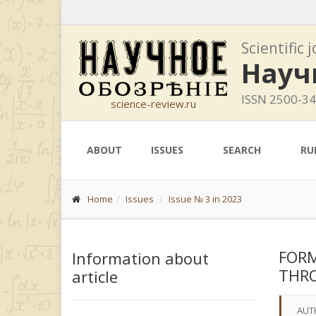
Scientific 
Науч
ISSN 2500-3
science-review.ru
ABOUT
ISSUES
SEARCH
RU
Home
Issues
Issue № 3 in 2023
FORM
Information about
THRO
article
AUT