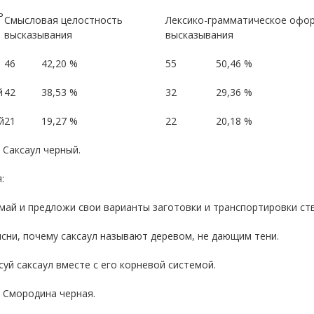
ь
Смысловая целостность
Лексико-грамматическое офо
высказывания
высказывания
46
42,20 %
55
50,46 %
й
42
38,53 %
32
29,36 %
й
21
19,27 %
22
20,18 %
: Саксаул черный.
:
май и предложи свои варианты заготовки и транспортировки ств
сни, почему саксаул называют деревом, не дающим тени.
суй саксаул вместе с его корневой системой.
: Смородина черная.