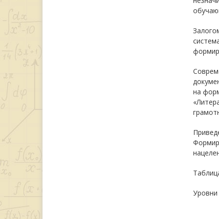
незначи
обучаю
Залого
система
формир
Соврем
докуме
на фор
«Литера
грамот
Привед
Формир
нацеле
Таблиц
Уровни