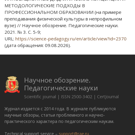
МЕТОДОЛОГИЧЕСКИЕ ПОДХОДЫ В
ПРОФЕССИОНАЛЬНОМ ОБРАЗОВАНИИ (на примере
преподавания физической культуры в непрофильном
вузе) // Научное обозрение. Педагогические науки.
2021. № 3. С. 5-9;
URL:
https://science-pedagogy.ru/en/article/view?id=2370
(дата обращения: 09.08.2026).
Научное обозрение.
Педагогические науки
Scientific journal | ISSN 2500-3402 | CertJournal
Журнал издается с 2014 года. В журнале публикуются
научные обзоры, статьи проблемного и научно-
практического характера по педагогическим наукам.
Technical support service –
support@rae.ru