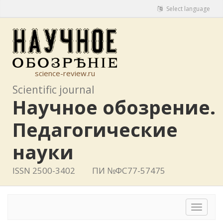
Select language
science-review.ru
Scientific journal
Научное обозрение.
Педагогические
науки
ISSN 2500-3402
ПИ №ФС77-57475
Toggle
navigat