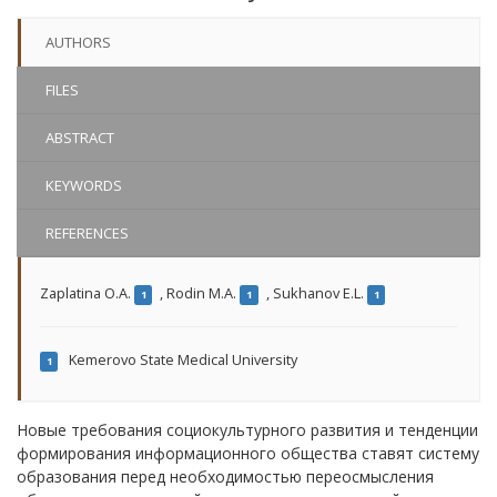
AUTHORS
FILES
ABSTRACT
KEYWORDS
REFERENCES
Zaplatina O.A.
,
Rodin M.A.
,
Sukhanov E.L.
1
1
1
Kemerovo State Medical University
1
Новые требования социокультурного развития и тенденции
формирования информационного общества ставят систему
образования перед необходимостью переосмысления