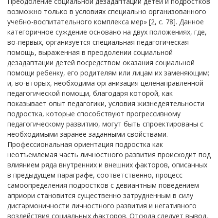
Преодоление социальной дезадаптации детей и подростков
возможно только в условиях специально организованного
учебно-воспитательного комплекса мер» [2, с. 78]. Данное
категоричное суждение основано на двух положениях, где,
во-первых, организуется специальная педагогическая
помощь, выраженная в преодолении социальной
дезадаптации детей посредством оказания социальной
помощи ребенку, его родителям или лицам их заменяющим;
и, во-вторых, необходима организация целенаправленной
педагогической помощи, благодаря которой, как
показывает опыт педагогики, условия жизнедеятельности
подростка, которые способствуют прогрессивному
педагогическому развитию, могут быть спроектированы с
необходимыми заранее заданными свойствами.
Профессиональная ориентация подростка как
неотъемлемая часть личностного развития происходит под
влиянием ряда внутренних и внешних факторов, описанных
в предыдущем параграфе, соответственно, процесс
самоопределения подростков с девиантным поведением
априори становится существенно затрудненным в силу
дисгармоничности личностного развития и негативного
воздействия социальных факторов. Отсюда следует вывод,