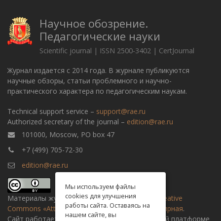
Научное обозрение.
Педагогические науки
Scientific journal | ISSN 2500-3402 | CertJournal
Журнал издается с 2014 года. В журнале публикуются
научные обзоры, статьи проблемного и научно-
практического характера по педагогическим наукам.
Technical support service –
support@rae.ru
Authorized secretary of the journal –
edition@rae.ru
101000, Moscow, PO box 47
+7 (499) 705-72-30
edition@rae.ru
Мы используем файлы
cookies для улучшения
Материалы журнала доступны по
лицензии Creative
работы сайта. Оставаясь на
Commons «Attribution» («Атрибуция») 4.0 Всемирная
.
нашем сайте, вы
Сайт работает на универсальной издательской платформе