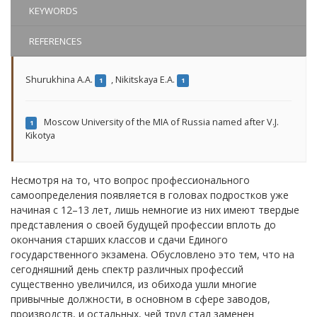
KEYWORDS
REFERENCES
Shurukhina A.A.
,
Nikitskaya E.A.
1
1
Moscow University of the MIA of Russia named after V.J.
1
Kikotya
Несмотря на то, что вопрос профессионального
самоопределения появляется в головах подростков уже
начиная с 12–13 лет, лишь немногие из них имеют твердые
представления о своей будущей профессии вплоть до
окончания старших классов и сдачи Единого
государственного экзамена. Обусловлено это тем, что на
сегодняшний день спектр различных профессий
существенно увеличился, из обихода ушли многие
привычные должности, в основном в сфере заводов,
производств, и остальных, чей труд стал заменен