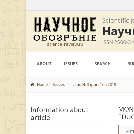
Scientific 
Науч
ISSN 2500-3
science-review.ru
ABOUT
ISSUES
SEARCH
RU
Home
Issues
Issue № 3 (part 1) in 2019
MONI
Information about
EDUC
article
AUT