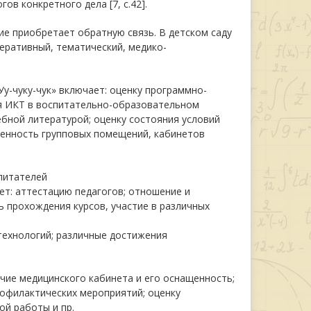
ов конкретного дела [7, с.42].
ие приобретает обратную связь. В детском саду
еративный, тематический, медико-
у-чуку-чук» включает: оценку программно-
я ИКТ в воспитательно-образовательном
бной литературой; оценку состояния условий
щенность групповых помещений, кабинетов
питателей
т: аттестацию педагогов; отношение и
 прохождения курсов, участие в различных
 технологий; различные достижения
чие медицинского кабинета и его оснащенность;
рофилактических мероприятий; оценку
й работы и пр.