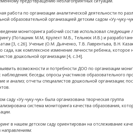
еменному предотвращению неблагоприятных ситуаций.
ная работа по организации аналитической деятельности по раз
ной образовательной организацией детским садом «Уу-чуку-чук»
оведении мониторинга рабочий состав использовал следующие л
ингу (Поташник М.М, Крулехт М.В., Тельнюк И.В.) и разработан
атам [3, с.26]. Ученые (О.М. Дьяченко, Т.В. Лаврентьва, В.Н. К
о сада, как комплексное изменение личности ребенка, которое
истов дошкольной организации [4, с.34].
выявить возможности и потребности ДОО по организации монит
 наблюдения; беседы; опросы участников образовательного про
ие и анализ; отчеты специалистов дошкольной организации; по
нтов.
ом саду «Уу-чуку-чук» была организована творческая группа
нализирована система мониторинга качества образования, кото
ации.
ринг в нашем детском саду ориентирован на отслеживание каче
 направлениям: