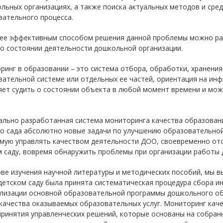
льных организациях, а также поиска актуальных методов и сре
вательного процесса.
ее эффективным способом решения данной проблемы можно рас
о состоянии деятельности дошкольной организации.
инг в образовании – это система отбора, обработки, хранени
вательной системе или отдельных ее частей, ориентация на ин
ет судить о состоянии объекта в любой момент времени и мож
.
ально разработанная система мониторинга качества образован
о сада абсолютно новые задачи по улучшению образовательной
ямую управлять качеством деятельности ДОО, своевременно от
м саду, вовремя обнаружить проблемы при организации работы 
ве изучения научной литературы и методических пособий, мы в
етском саду была принята систематическая процедура сбора ин
ализации основной образовательной программы дошкольного об
качества оказываемых образовательных услуг. Мониторинг каче
ринятия управленческих решений, которые основаны на собранн