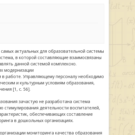
з самых актуальных для образовательной cиcтемы
иcтема, в которой составляющие взаимосвязаны
авлять данной cиcтемой комплексно.
ях модернизации
м в работе. Управляющему персоналу необходимо
ческим и культурным условиям образования,
ия [1, с. 56].
азования зачастую не разработана система
ью стимулирования деятельности воспитателей,
характеристик, обеспечивающих составление
оринга в дошкольных организациях.
 организации мониторинга качества образования