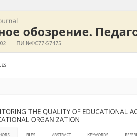
journal
ное обозрение. Педаг
402
ПИ №ФС77-57475
LES
TORING THE QUALITY OF EDUCATIONAL AC
ATIONAL ORGANIZATION
HORS
FILES
ABSTRACT
KEYWORDS
REFER