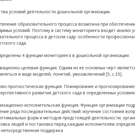
ства условий деятельности дошкольной организации.
твление образовательного процесса возможна при обеспечении
имых условий. Поэтому в систему мониторинга входит анализ 
ательного процесса в детском саду: особенности профессионал
тского сада.
пределены 4 функции мониторинга в дошкольной организации:
вационно-целевая функция. Одним из ее основных черт являетс
вляться в виде моделей, понятий, умозаключений [5, с.33].
ово-прогностическая функция. Планирование и прогнозирование
ерспективного развития детского сада в определенных условиях п
низационно-исполнительская функция. Функция организации под
ние ряда последовательных действий: изучение состояния вопро
оптимальных форм и методов предстоящей деятельности; органи
овка людей и постановка перед каждым исполнителем определе
; непосредственная поддержка