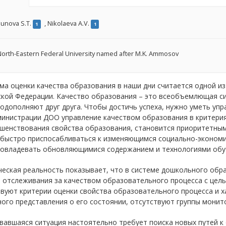
unova S.T.
,
Nikolaeva A.V.
1
1
orth-Eastern Federal University named after M.K. Ammosov
а оценки качества образования в наши дни считается одной и
ской Федерации. Качество образования – это всеобъемлющая c
одополняют друг друга. Чтобы достичь успеха, нужно уметь упр
министрации ДОО управление качеством образования в критери
ршенствования свойства образования, становится приоритетны
 быстро приспосабливаться к изменяющимся социально-экономи
овладевать обновляющимися содержанием и технологиями обучен
еская реальность показывает, что в системе дошкольного обр
 отслеживания за качеством образовательного процесса с цел
вуют критерии оценки свойства образовательного процесса и 
ого представления о его состоянии, отсутствуют группы монит
авшаяся ситуация настоятельно требует поиска новых путей к