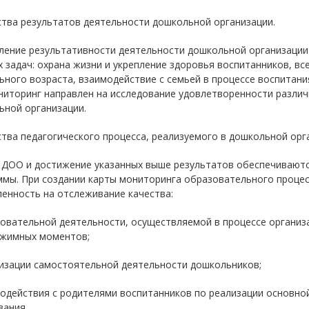
ства результатов деятельности дошкольной организации.
ление результативности деятельности дошкольной организации 
 задач: охрана жизни и укрепление здоровья воспитанников, вс
ного возраста, взаимодействие с семьей в процессе воспитания
ниторинг направлен на исследование удовлетворенности различ
ьной организации.
ства педагогического процесса, реализуемого в дошкольной орг
 ДОО и достижение указанных выше результатов обеспечиваютс
ммы. При создании карты мониторинга образовательного процес
енность на отслеживание качества:
овательной деятельности, осуществляемой в процессе организа
ежимных моментов;
низации самостоятельной деятельности дошкольников;
модействия с родителями воспитанников по реализации основн
вания.