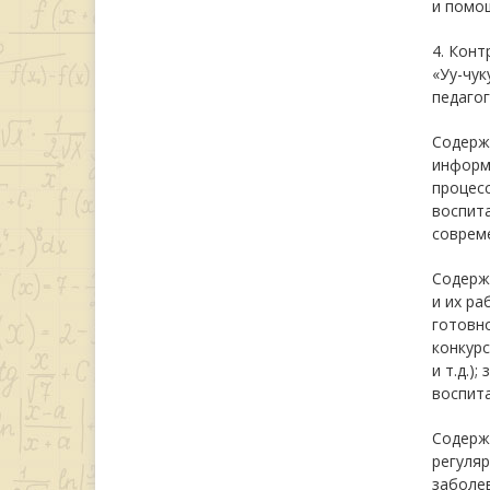
и помощ
4. Конт
«Уу-чук
педагог
Содержа
информ
процесс
воспит
соврем
Содерж
и их ра
готовно
конкурс
и т.д.)
воспита
Содержа
регуляр
заболе