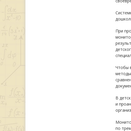
своевр
Систем
дошколь
При пр
монитор
результ
детског
специал
Чтобы 
методы:
сравнен
докуме
В детск
и проа
организ
Монито
по трем