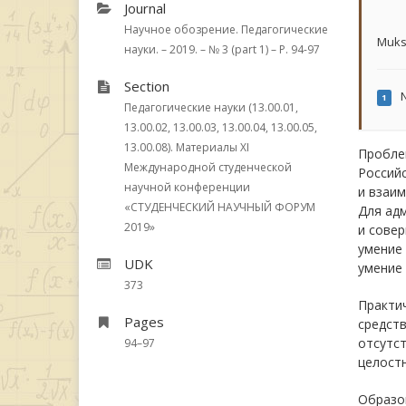
Journal
Научное обозрение. Педагогические
Muks
науки. – 2019. – № 3 (part 1) – P. 94-97
Section
N
1
Педагогические науки (13.00.01,
13.00.02, 13.00.03, 13.00.04, 13.00.05,
13.00.08). Материалы XI
Проблем
Международной студенческой
Россий
научной конференции
и взаим
«СТУДЕНЧЕСКИЙ НАУЧНЫЙ ФОРУМ
Для ад
2019»
и сове
умение
UDK
умение 
373
Практич
Pages
средств
отсутст
94–97
целостн
Образов