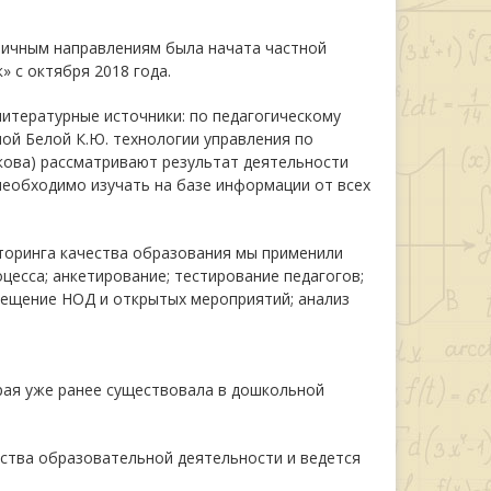
личным направлениям была начата частной
 с октября 2018 года.
итературные источники: по педагогическому
ной Белой К.Ю. технологии управления по
азакова) рассматривают результат деятельности
 необходимо изучать на базе информации от всех
оринга качества образования мы применили
цесса; анкетирование; тестирование педагогов;
сещение НОД и открытых мероприятий; анализ
рая уже ранее существовала в дошкольной
ства образовательной деятельности и ведется