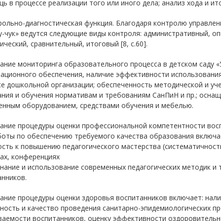
ь в процессе реализации того или иного дела; анализ хода и итог
рольно-диагностическая функция. Благодаря контролю управлен
у-чук» ведутся следующие виды контроля: административный, оп
ический, сравнительный, итоговый [8, с.60].
ние мониторинга образовательного процесса в детском саду «У
ационного обеспечения, наличие эффективности использовани
е дошкольной организации; обеспеченность методической и уче
ания и обучения нормативам и требованиям СанПиН и пр.; осна
енным оборудованием, средствами обучения и мебелью.
ание процедуры оценки профессиональной компетентности вос
боты по обеспечению требуемого качества образования включае
сть к повышению педагогического мастерства (систематичность
ах, конференциях
; знание и использование современных педагогических методик и
нников.
ние процедуры оценки здоровья воспитанников включает: нали
ность и качество проведения санитарно-эпидемиологических п
ваемости воспитанников, оценку эффективности оздоровительно