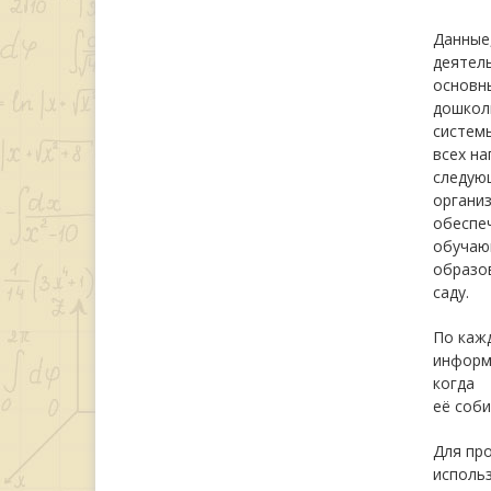
Данные,
деятель
основны
дошкол
системы
всех н
следую
органи
обеспеч
обучаю
образов
саду.
По каж
информа
когда
её соби
Для пр
использ