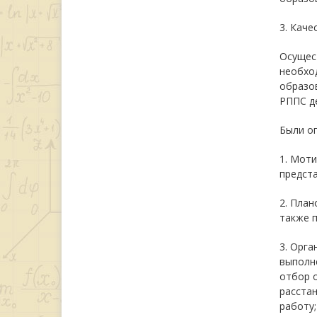
3. Каче
Осущес
необход
образов
РППС де
Были о
1. Моти
предста
2. План
также п
3. Орга
выполне
отбор 
расстан
работу