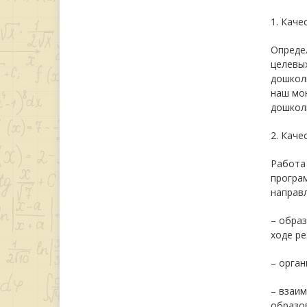
1. Каче
Опреде
целевых
дошколь
наш мо
дошкол
2. Каче
Работа
програ
направл
– образ
ходе р
– орга
– взаи
образо