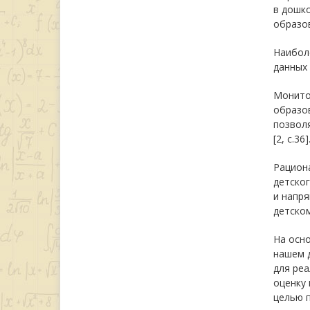
в дошко
образо
Наибол
данных 
Монитор
образо
позволя
[2, с.36]
Рацион
детског
и напр
детско
На осно
нашем д
для ре
оценку 
целью п