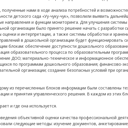
 полученные нами в ходе анализа потребностей и возможносте
ности детского сада «Уу-чуку-чук», позволили выявить дальне
е направления и функции мониторинга. Для улучшения системы
ьной организации было принято решение начать с разработки 
 оценки и интерпретации, а также системы обработки и хранен
аправлений в дошкольной организации будет функционировать с
щим блокам: обеспечение доступности дошкольного образовани
зация образовательного процесса по образовательным програм
ение ДОО; материально-техническое и информационное обеспеч
щихся по программам дошкольного образования; финансово-эк
ательной организации; создание безопасных условий при орган
дому из перечисленных блоков информации были составлены тех
ции и принятия управленческого решения. В каждом из этих б
рает и где она используется.
оведения объективной оценки качества профессиональной деят
овали следующие методы: изучение документов, анкетирование,