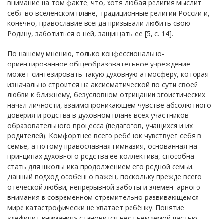
внимание на том факте, что, хотя любая религия мыслит
себя во вселенском плане, традиционные религии России и,
конечно, православие всегда призывали любить свою
Родину, заботиться о ней, защищать ее [5, с. 14].
По нашему мнению, только конфессионально-
ориентированное общеобразовательное учреждение
может синтезировать такую духовную атмосферу, которая
изначально строится на аксиоматической по сути своей
любви к ближнему, безусловном отрицании эгоистических
начал личности, взаимопроникающем чувстве абсолютного
доверия и родства в духовном плане всех участников
образовательного процесса (педагогов, учащихся и их
родителей). Комфортнее всего ребёнок чувствует себя в
семье, а потому православная гимназия, основанная на
принципах духовного родства её коллектива, способна
стать для школьника продолжением его родной семьи.
Данный подход особенно важен, поскольку прежде всего
отеческой любви, непрерывной заботы и элементарного
внимания в современном стремительно развивающемся
мире катастрофически не хватает ребёнку. Понятие
«дефицит внимания» становится неотъемлемой частью