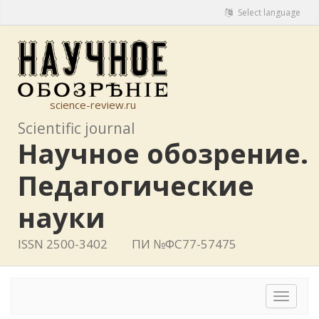
Select language
science-review.ru
Scientific journal
Научное обозрение.
Педагогические
науки
ISSN 2500-3402
ПИ №ФС77-57475
Toggle
navigat