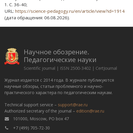
1. С. 36-40;
URL:
https://science-pedagogy.ru/en/article/view?id=1914
(дата обращения: 06.08.2026).
Научное обозрение.
Педагогические науки
Scientific journal | ISSN 2500-3402 | CertJournal
Журнал издается с 2014 года. В журнале публикуются
научные обзоры, статьи проблемного и научно-
практического характера по педагогическим наукам.
Technical support service –
support@rae.ru
Authorized secretary of the journal –
edition@rae.ru
101000, Moscow, PO box 47
+7 (499) 705-72-30