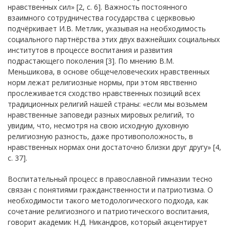
нравственных сил» [2, с. 6]. Важность постоянного
взаимного сотрудничества государства с церквовью
подчёркивает И.В. Метлик, указывая на необходимость
социального партнёрства этих двух важнейших социальных
институтов в процессе воспитания и развития
подрастающего поколения [3]. По мнению В.М.
Меньшикова, в основе общечеловеческих нравственных
норм лежат религиозные нормы, при этом явственно
прослеживается сходство нравственных позиций всех
традиционных религий нашей страны: «если мы возьмем
нравственные заповеди разных мировых религий, то
увидим, что, несмотря на свою исходную духовную
религиозную разность, даже противоположность, в
нравственных нормах они достаточно близки друг другу» [4,
с. 37].
Воспитательный процесс в православной гимназии тесно
связан с понятиями гражданственности и патриотизма. О
необходимости такого методологического подхода, как
сочетание религиозного и патриотического воспитания,
говорит академик Н.Д. Никандров, который акцентирует