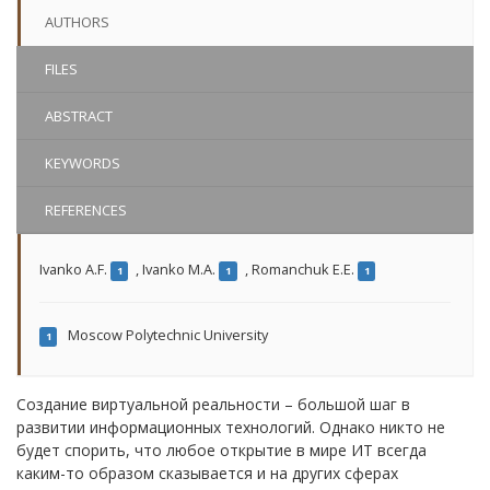
AUTHORS
FILES
ABSTRACT
KEYWORDS
REFERENCES
Ivanko A.F.
,
Ivanko M.A.
,
Romanchuk E.E.
1
1
1
Moscow Polytechnic University
1
Создание виртуальной реальности – большой шаг в
развитии информационных технологий. Однако никто не
будет спорить, что любое открытие в мире ИТ всегда
каким-то образом сказывается и на других сферах