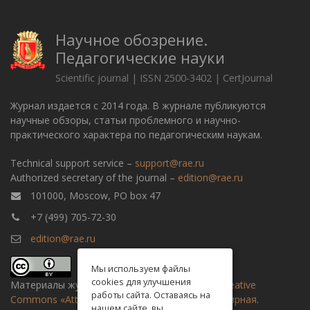
Научное обозрение.
Педагогические науки
Scientific journal | ISSN 2500-3402 | CertJournal
Журнал издается с 2014 года. В журнале публикуются
научные обзоры, статьи проблемного и научно-
практического характера по педагогическим наукам.
Technical support service –
support@rae.ru
Authorized secretary of the journal –
edition@rae.ru
101000, Moscow, PO box 47
+7 (499) 705-72-30
edition@rae.ru
Мы используем файлы
cookies для улучшения
Материалы журнала доступны по
лицензии Creative
работы сайта. Оставаясь на
Commons «Attribution» («Атрибуция») 4.0 Всемирная
.
нашем сайте, вы