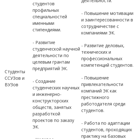
деятельности.
студентов
профильных
- Повышение мотивации
специальностей
и заинтересованности в
именными
сотрудничестве с
стипендиями.
компаниями ЭК.
- Развитие
- Развитие деловых,
студенческой научной
технических и
деятельности по
профессиональных
целевым грантам
компетенций студентов.
предприятий ЭК.
Студенты
- Повышение
ССУЗов и
- Создание
привлекательности
ВУЗов
студенческих научных
компаний ЭК как
и инженерно-
престижного
конструкторских
работодателя среди
обществ, занятых
студентов.
разработкой
проектов по заказу
- Работа по адаптации
ЭК.
студентов, проходящих
практику на базовых