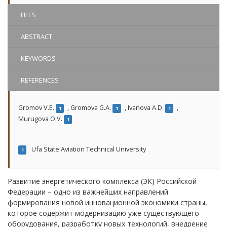
FILES
ABSTRACT
KEYWORDS
REFERENCES
Gromov V.E.
,
Gromova G.A.
,
Ivanova A.D.
,
1
1
1
Murugova O.V.
1
Ufa State Aviation Technical University
1
Развитие энергетического комплекса (ЭК) Российской
Федерации – одно из важнейших направлений
формирования новой инновационной экономики страны,
которое содержит модернизацию уже существующего
оборудования, разработку новых технологий, внедрение