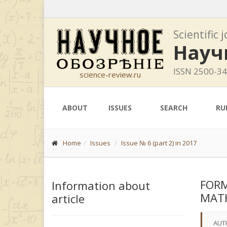
Scientific 
Науч
ISSN 2500-3
science-review.ru
ABOUT
ISSUES
SEARCH
RU
Home
Issues
Issue № 6 (part 2) in 2017
FORM
Information about
MATH
article
AUT