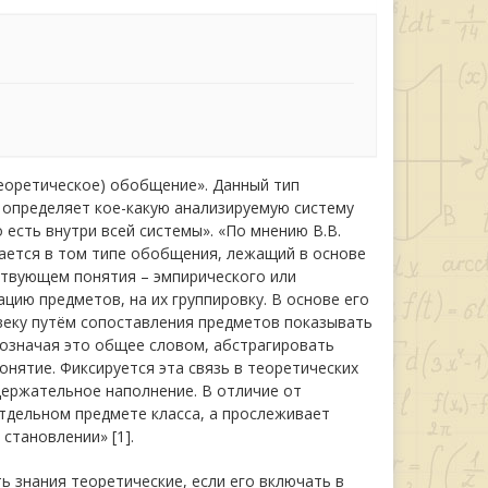
еоретическое) обобщение». Данный тип
 определяет кое-какую анализируемую систему
 есть внутри всей системы». «По мнению В.В.
ается в том типе обобщения, лежащий в основе
ствующем понятия – эмпирического или
цию предметов, на их группировку. В основе его
еку путём сопоставления предметов показывать
обозначая это общее словом, абстрагировать
онятие. Фиксируется эта связь в теоретических
держательное наполнение. В отличие от
тдельном предмете класса, а прослеживает
становлении» [1].
 знания теоретические, если его включать в