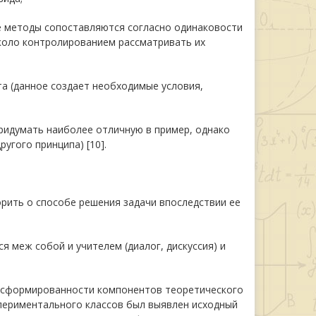
е методы сопоставляются согласно одинаковости
коло контролированием рассматривать их
та (данное создает необходимые условия,
придумать наиболее отличную в пример, однако
угого принципа) [10].
орить о способе решения задачи впоследствии ее
 меж собой и учителем (диалог, дискуссия) и
 сформированности компонентов теоретического
периментального классов был выявлен исходный