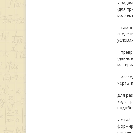
– задач
(для пр
коллект
– само
сведен
условия
– прев
(данно
матери
– иссле
черты п
Для ра
ходе т
подобно
– отчёт
формиро
постан