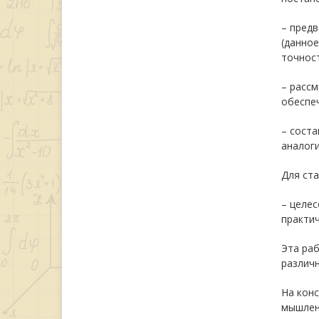
– пред
(данно
точност
– рассм
обеспе
– соста
аналоги
Для ста
– целес
практич
Эта раб
различн
На кон
мышлен