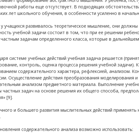
ливает формирование абстрактного мышления. У ребенка, посту
овочной работы еще отсутствует. В подходящих обстоятельств
ких лет школьного обучения, в особенности усиленно в начальн
 у учащихся развивалось теоретическое мышление, они должны 
ость учебной задачи состоит в том, что при ее решении ребен
частным задачам определенного класса, которые в дальнейшем
аря системе учебных действий учебная задача решается (приня
ование, контроль, оценка процесса решения учебной задачи). 
ованием содержательного характера, рефлексией, анализом. К
ии. Осуществление действия преобразования моделирования и 
ательным анализом предметного материала. Выполнение учебно
 частных задач на основе решения их общего способа, предпо
я» [9].
чного и большего развития мыслительных действий применять 
.
ановления содержательного анализа возможно использовать: