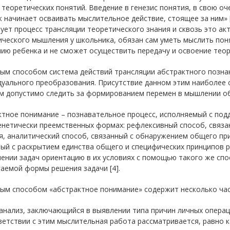
 теоретических понятий. Введение в генезис понятия, в свою оч
 начинает осваивать мыслительное действие, стоящее за ним» [
ует процесс трансляции теоретического знания и сквозь это а
ческого мышления у школьника, обязан сам уметь мыслить поня
ю ребенка и не сможет осуществить передачу и освоение теоре
ым способом система действий трансляции абстрактного познан
уального преобразования. Присутствие данном этим наиболее 
м допустимо следить за формированием перемен в мышлении о
тное понимание – познавательное процесс, исполняемый с под
енетически преемственных формах: рефлексивный способ, связа
, аналитический способ, связанный с обнаружением общего пр
ный с раскрытием единства общего и специфических принципов 
ении задач ориентацию в их условиях с помощью такого же сп
аемой формы решения задачи [4].
м способом «абстрактное понимание» содержит несколько част
оанализ, заключающийся в выявлении типа причин личных опера
ветствии с этим мыслительная работа рассматривается, равно к