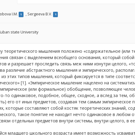
obova I.M.
,
Sergeeva B.V.
1
1
uban state University
ву теоретического мышления положено «содержательное (или т
ния связан с выделением всеобщего основания, который собой
ов и разрешает проследить связь меж ними изнутри целого, «то
ва различие абстрактного мышления и эмпирического, располаг
 из этих типов мышления, который фиксируется в типе соответ
ческого» [1]. «Эмпирическое мышление нацелено на систематиза
эмпирическое (или формальное) обобщение, позволяющее челов
то-то одинаковое, подобное, общее, сходное, а вслед за тем, 
ть) его от иных предметов, создавая тем самым эмпирическое п
х, которые составляют собой костяк теоретических знаний, со
еского, такое понятие не находит нечто одинаковое в любом о
вязи отдельных предметов внутри системы, внутри целого, в ее 
ся младшего школьного возраста имеет возможность усваивать