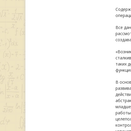
Содерж
операци
Все да
рассмот
создав
«Возник
сталкив
таких д
функцио
В осно
развив
действи
абстра
младше
работы
целепол
контрол