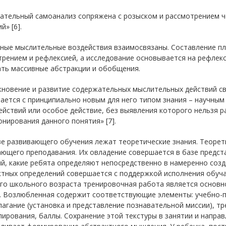
ательный самоанализ сопряжена с розыском и рассмотрением ч
й» [6].
нные мыслительные воздействия взаимосвязаны. Составление пл
рением и рефлексией, а исследование основывается на рефлек
ать массивные абстракции и обобщения.
новение и развитие содержательных мыслительных действий свя
ается с принципиально новым для него типом знания – научным
ействий или особое действие, без выявления которого нельзя 
нирования данного понятия» [7].
ве развивающего обучения лежат теоретические знания. Теорет
ающего преподавания. Их овладение совершается в базе предст
й, какие ребята определяют непосредственно в намеренно созд
ктных определений совершается с поддержкой исполнения обуч
го школьного возраста тренировочная работа является основно
. Возлюбленная содержит соответствующие элементы: учебно-п
агание (установка и представление познавательной миссии), т
ирования, баллы. Сохранение этой текстуры в занятии и напра