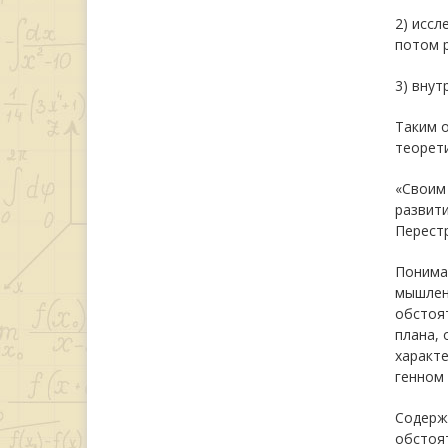
2) исс
потом р
3) внут
Таким 
теорет
«Своим
развити
Перестр
Понима
мышлен
обстоя
плана,
характе
генном
Содерж
обстоя