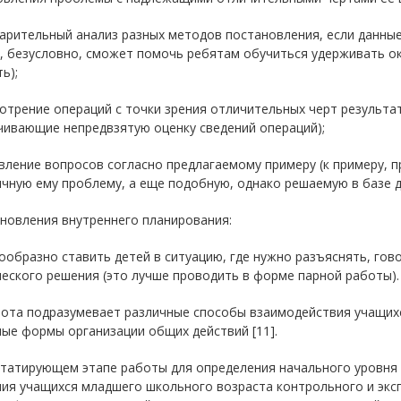
варительный анализ разных методов постановления, если данны
е, безусловно, сможет помочь ребятам обучиться удерживать о
ь);
отрение операций с точки зрения отличительных черт результа
чивающие непредвзятую оценку сведений операций);
вление вопросов согласно предлагаемому примеру (к примеру, 
чную ему проблему, а еще подобную, однако решаемую в базе др
новления внутреннего планирования:
ообразно ставить детей в ситуацию, где нужно разъяснять, гов
еского решения (это лучше проводить в форме парной работы).
ота подразумевает различные способы взаимодействия учащихся
ые формы организации общих действий [11].
статирующем этапе работы для определения начального уровня
ия учащихся младшего школьного возраста контрольного и экс