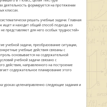
пившего в 1 класс, целая текстура
ах деятельность формируется на протяжении
ых классах.
систематически решать учебные задачи. Главная
ок ищет и находит общий способ подхода ко
 не представляют для него особых трудностей»
тие учебной задачи, преобразование ситуации,
Конкретные учебные действия связаны с
онтроль основывается на содержательной
условий учебной задачи связано с
го действия, направленного на построение
лагает содержательное планирование этого
на уроках целенаправленно следующие задания и