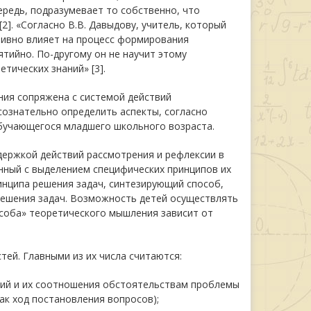
ередь, подразумевает то собственно, что
2]. «Согласно В.В. Давыдову, учитель, который
ктивно влияет на процесс формирования
тийно. По-другому он не научит этому
тических знаний» [3].
ия сопряжена с системой действий
сознательно определить аспекты, согласно
бучающегося младшего школьного возраста.
держкой действий рассмотрения и рефлексии в
нный с выделением специфических принципов их
инципа решения задач, синтезирующий способ,
решения задач. Возможность детей осуществлять
особа» теоретического мышления зависит от
ей. Главными из их числа считаются:
ций и их соотношения обстоятельствам проблемы
ак ход постановления вопросов);