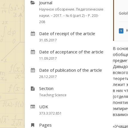
Journal
Научное обозрение. Педагогические
Golol
науки. – 2017. – № 6 (part 2) – P. 203-
208
K
1
Date of receipt of the article
31.05.2017
В осно
Date of acceptance of the article
обобще
11.09.2017
предмет
Давыдо
Date of publication of the article
всякого
28.12.2017
теорети
лежит 
Section
в них ч
Teaching Science
(отделя
понятия
UDK
эмпирич
373.3:372.851
взаимос
Pages
«Учащий