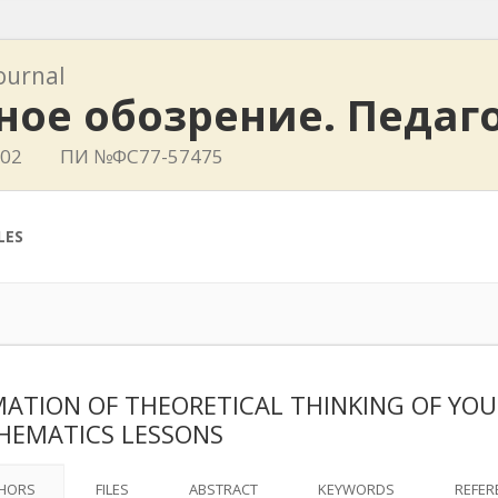
journal
ное обозрение. Педаг
402
ПИ №ФС77-57475
LES
ATION OF THEORETICAL THINKING OF YO
EMATICS LESSONS
HORS
FILES
ABSTRACT
KEYWORDS
REFER