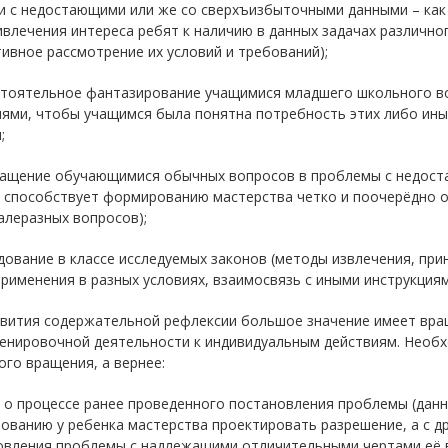
и с недостающими или же со сверхъизбыточными данными – как в
ивлечения интереса ребят к наличию в данных задачах различн
ивное рассмотрение их условий и требований);
стоятельное фантазирование учащимися младшего школьного в
иями, чтобы учащимся была понятна потребность этих либо ины
;
ращение обучающимися обычных вопросов в проблемы с недост
е способствует формированию мастерства четко и поочерёдно 
алеразных вопросов);
дование в классе исследуемых законов (методы извлечения, пр
рименения в разных условиях, взаимосвязь с иными инструкциями
звития содержательной рефлексии большое значение имеет вра
ренировочной деятельности к индивидуальным действиям. Необ
го вращения, а вернее:
 о процессе ранее проведенного постановления проблемы (данн
ванию у ребенка мастерства проектировать разрешение, а с д
овления проблемы с надлежащими отличительными чертами её 