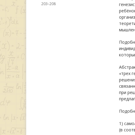
203–208
генезис
ребёнок
организ
теорети
мышлени
Подобн
индивид
которы
Абстрак
«трех г
решения
связан
при реш
предлаг
Подобны
1) сам
(в соот