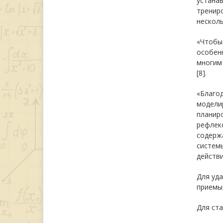
устанав
тренир
несколь
«Чтобы
особенн
многим 
[8].
«Благод
моделир
планир
рефлекс
содерж
системы
действи
Для уда
приемы
Для ст