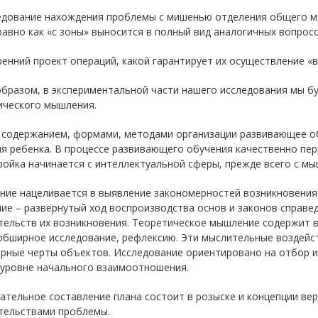
ледование нахождения проблемы с мишенью отделения общего ме
авно как «с зоны» выносится в полный вид аналогичных вопросо
ренний проект операций, какой гарантирует их осуществление «в
образом, в экспериментальной части нашего исследования мы 
ического мышления.
 содержанием, формами, методами организации развивающее о
я ребенка. В процессе развивающего обучения качественно пер
ойка начинается с интеллектуальной сферы, прежде всего с мыш
ние нацеливается в выявление закономерностей возникновения
ие – развёрнутый ход воспроизводства основ и законов справе
тельств их возникновения. Теоретическое мышление содержит в
 обширное исследование, рефлексию. Эти мыслительные воздейс
рные черты объектов. Исследование ориентировано на отбор и
 уровне начального взаимоотношения.
ательное составление плана состоит в розыске и концепции ве
тельствами проблемы.