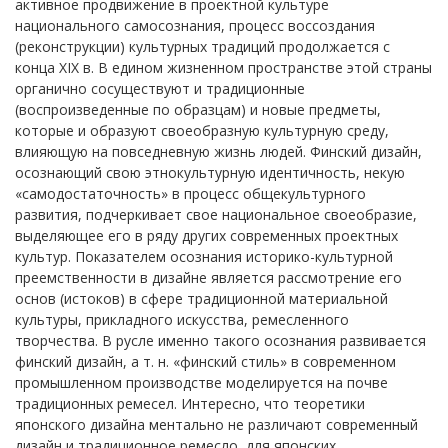
активное продвижение в проектной культуре
национального самосознания, процесс воссоздания
(реконструкции) культурных традиций продолжается с
конца XIX в. В едином жизненном пространстве этой страны
органично сосуществуют и традиционные
(воспроизведенные по образцам) и новые предметы,
которые и образуют своеобразную культурную среду,
влияющую на повседневную жизнь людей. Финский дизайн,
осознающий свою этнокультурную идентичность, некую
«самодостаточность» в процесс общекультурного
развития, подчеркивает свое национальное своеобразие,
выделяющее его в ряду других современных проектных
культур. Показателем осознания историко-культурной
преемственности в дизайне является рассмотрение его
основ (истоков) в сфере традиционной материальной
культуры, прикладного искусства, ремесленного
творчества. В русле именно такого осознания развивается
финский дизайн, а т. н. «финский стиль» в современном
промышленном производстве моделируется на почве
традиционных ремесел. Интересно, что теоретики
японского дизайна ментально не различают современный
дизайн и традиционное ремесло, для японских