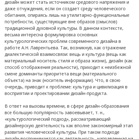
дизайн может стать источником средового напряжения и
даже отчуждения, если он создает среду человеческого
обитания, опираясь лишь на утилитарно-функциональные
потребности, существующие вне образов (смыслов)
традиционной духовной культуры. В данном контексте,
весьма интересна формулировка основных
культурологических проблем современного дизайна в
работе А.Н. Лаврентьева. Так, возникнув, как отражение
диалектической взаимосвязи: вещь и культура (вещь как
материальный носитель стиля и образа жизни), дизайн (как
способ отображения реальности), приходит к неизбежной
смене доминанты приоритета вещи (материального
объекта) на знак (носитель информации). Что, в свою
очередь, приводит к проблеме: культура и цивилизация в
восприятии и проектировании дизайн-продукта.
В ответ на вызовы времени, в сфере дизайн-образования
все большую популярность завоевывает, т. н.,
«культурологический подход», рассматривающий
дизайнерскую деятельность как вполне закономерный этап
развития человеческой культуры. При таком подходе
дизайн воспринимается как деятельность, направленная на