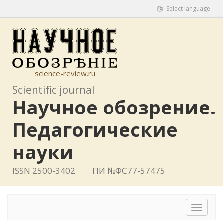
Select language
science-review.ru
Scientific journal
Научное обозрение.
Педагогические
науки
ISSN 2500-3402
ПИ №ФС77-57475
Toggle
navigat