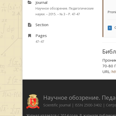
Journal
Научное обозрение. Педагогические
Proni
науки. – 2015. – № 3 – P. 47-47
Section
C
1
Pages
47–47
Библ
Прони
70-80 Г
URL:
ht
Научное обозрение. Педа
Scientific journal | ISSN 2500-3402 | CertJ
Журнал издается с 2014 года. В журнале публику