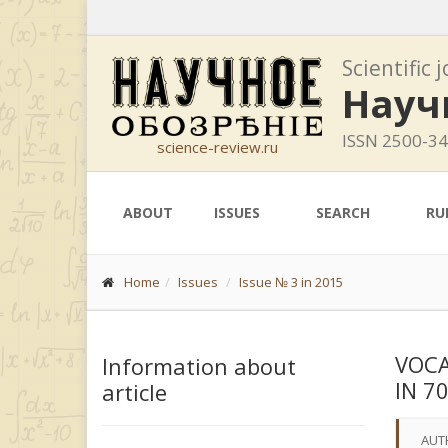
Scientific 
Науч
ISSN 2500-3
science-review.ru
ABOUT
ISSUES
SEARCH
RU
Home
Issues
Issue № 3 in 2015
VOCA
Information about
IN 7
article
AUT