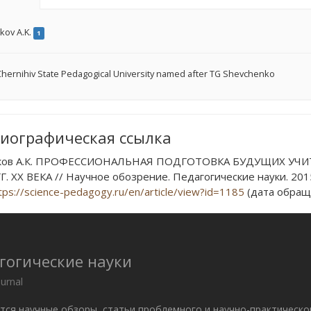
kov A.K.
1
hernihiv State Pedagogical University named after TG Shevchenko
иографическая ссылка
ков А.К. ПРОФЕССИОНАЛЬНАЯ ПОДГОТОВКА БУДУЩИХ УЧИ
Г. ХХ ВЕКА // Научное обозрение. Педагогические науки. 2015.
tps://science-pedagogy.ru/en/article/view?id=1185
(дата обраще
гогические науки
ournal
ются научные обзоры, статьи проблемного и научно-практическо