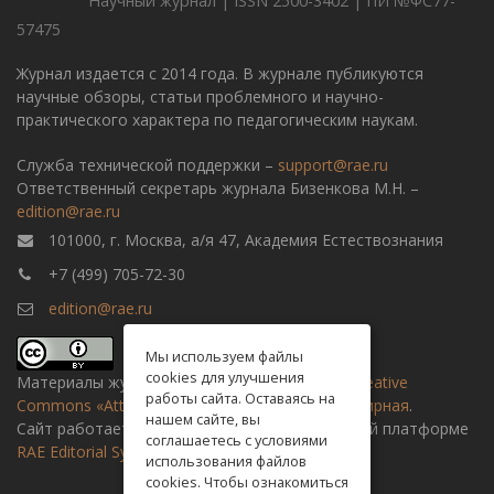
Научный журнал | ISSN 2500-3402 | ПИ №ФС77-
57475
Журнал издается с 2014 года. В журнале публикуются
научные обзоры, статьи проблемного и научно-
практического характера по педагогическим наукам.
Служба технической поддержки –
support@rae.ru
Ответственный секретарь журнала Бизенкова М.Н. –
edition@rae.ru
101000, г. Москва, а/я 47, Академия Естествознания
+7 (499) 705-72-30
edition@rae.ru
Мы используем файлы
cookies для улучшения
Материалы журнала доступны по
лицензии Creative
работы сайта. Оставаясь на
Commons «Attribution» («Атрибуция») 4.0 Всемирная
.
нашем сайте, вы
Сайт работает на универсальной издательской платформе
соглашаетесь с условиями
RAE Editorial System
использования файлов
cookies. Чтобы ознакомиться