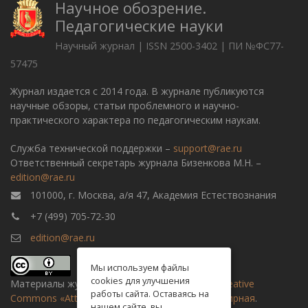
Научное обозрение.
Педагогические науки
Научный журнал | ISSN 2500-3402 | ПИ №ФС77-
57475
Журнал издается с 2014 года. В журнале публикуются
научные обзоры, статьи проблемного и научно-
практического характера по педагогическим наукам.
Служба технической поддержки –
support@rae.ru
Ответственный секретарь журнала Бизенкова М.Н. –
edition@rae.ru
101000, г. Москва, а/я 47, Академия Естествознания
+7 (499) 705-72-30
edition@rae.ru
Мы используем файлы
cookies для улучшения
Материалы журнала доступны по
лицензии Creative
работы сайта. Оставаясь на
Commons «Attribution» («Атрибуция») 4.0 Всемирная
.
нашем сайте, вы